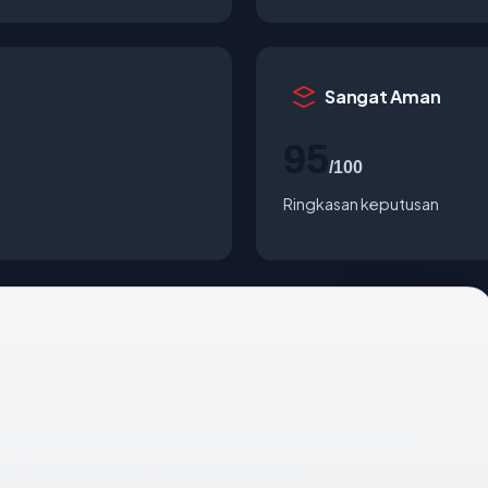
Sangat Aman
95
/100
Ringkasan keputusan
ungsetia.com
, kami mengekstrak empat anchor:
., usia 22.2 tahun, status enkripsi OK.