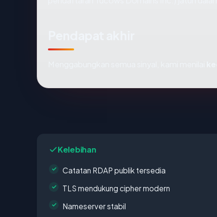
pendaftaran Tucows Domains Inc.) jatuh dalam
Pendapat akhir
Menggabungkan semua sinyal, kami menilai
ke
Kelebihan
Catatan RDAP publik tersedia
TLS mendukung cipher modern
Nameserver stabil