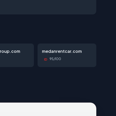
roup.com
medanrentcar.com
95/100
ID