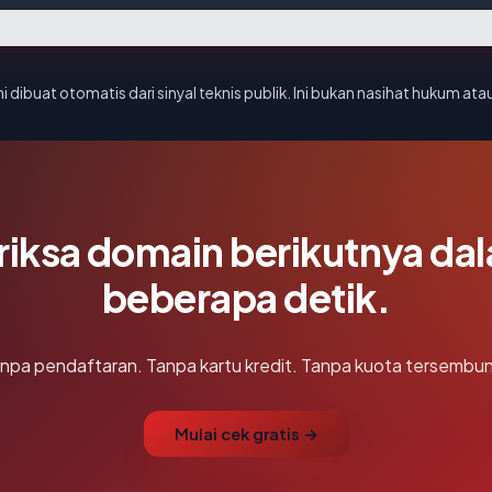
i dibuat otomatis dari sinyal teknis publik. Ini bukan nasihat hukum atau
riksa domain berikutnya da
beberapa detik.
npa pendaftaran. Tanpa kartu kredit. Tanpa kuota tersembun
Mulai cek gratis →