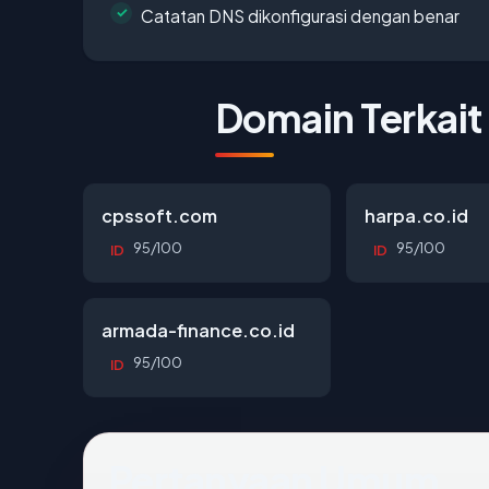
Catatan DNS dikonfigurasi dengan benar
Domain Terkait
cpssoft.com
harpa.co.id
95/100
95/100
ID
ID
armada-finance.co.id
95/100
ID
Pertanyaan Umum