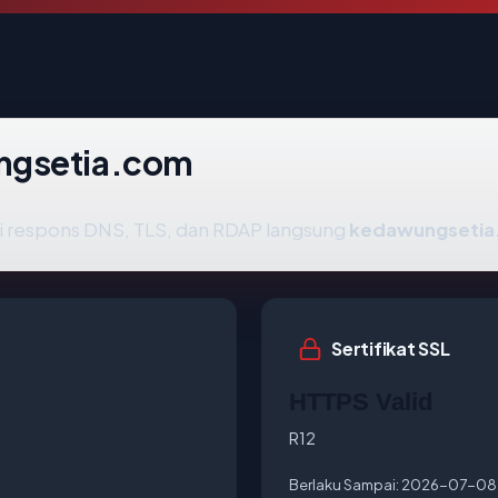
ngsetia.com
i respons DNS, TLS, dan RDAP langsung
kedawungsetia
Sertifikat SSL
HTTPS Valid
R12
Berlaku Sampai:
2026-07-08