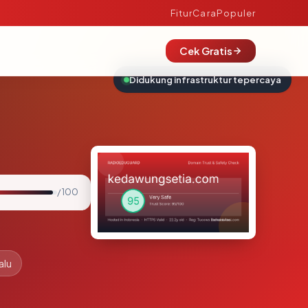
Fitur
Cara
Populer
Cek Gratis
Didukung infrastruktur tepercaya
/ 100
alu