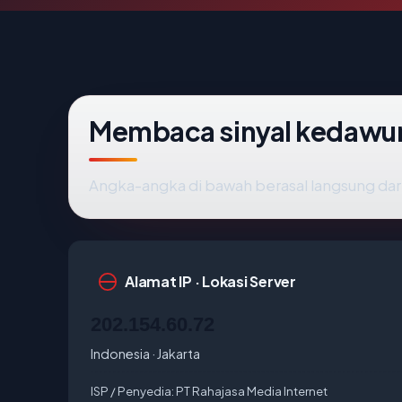
Membaca sinyal kedawu
Angka-angka di bawah berasal langsung dar
Alamat IP · Lokasi Server
202.154.60.72
Indonesia · Jakarta
ISP / Penyedia:
PT Rahajasa Media Internet