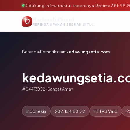
Didukung infrastruktur tepercaya
·
Uptime API: 99.
RadioeduGuard
PERIKSA APAKAH SEBUAH SITUS AMAN, TEPERCAYA, DAN TERVERIFIKASI DALAM HITUNGAN DETIK.
Beranda
›
Pemeriksaan
›
kedawungsetia.com
kedawungsetia.c
#04413B52 · Sangat Aman
Indonesia
202.154.60.72
HTTPS Valid
2