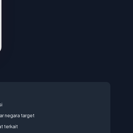
si
uar negara target
t terkait