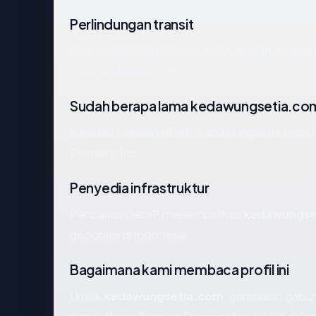
Perlindungan transit
Untuk data dalam transit antara pengguna da
mengembalikan: OK.
Sudah berapa lama kedawungsetia.co
Menurut catatan RDAP, kedawungsetia.com dida
Domains Inc..
Penyedia infrastruktur
Pencarian GeoIP menempatkan
kedawungse
geografis di Indonesia.
Bagaimana kami membaca profil ini
Untuk
kedawungsetia.com
, gambaran gabun