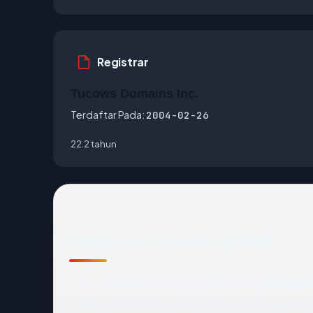
Registrar
Tucows Domains Inc.
Terdaftar Pada:
2004-02-26
22.2 tahun
Ringkasan catatan publik
Dari catatan publik yang terkait dengan
kedaw
negara Indonesia, registrar Tucows Domains Inc