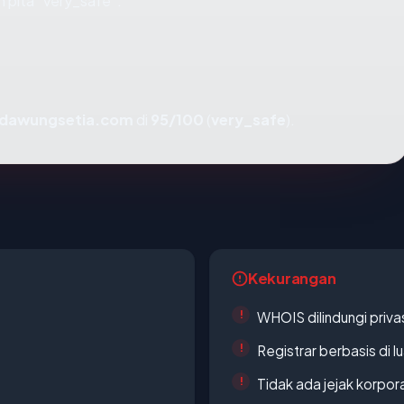
 pita "very_safe".
dawungsetia.com
di
95/100
(
very_safe
).
Kekurangan
WHOIS dilindungi priva
Registrar berbasis di l
Tidak ada jejak korpora