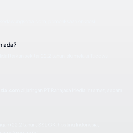
n kedawungsetia.com, pemeriksaan enkripsi
m ada?
ftarkan sekitar 22.2 tahun lalu melalui Tucows
tia.com
di jaringan PT Rahajasa Media Internet, secara
gan (22.2 tahun, SSL OK, hosting Indonesia,