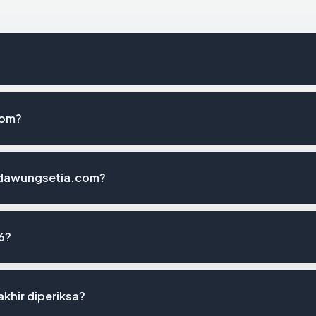
com?
edawungsetia.com?
6?
khir diperiksa?