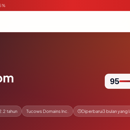
95%
om
95
2.2 tahun
Tucows Domains Inc.
Diperbarui
3 bulan yang l