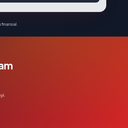
 finansial.
lam
yi.