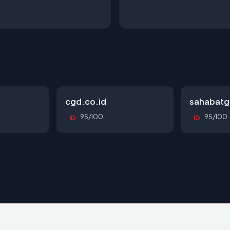
cgd.co.id
sahabatg
95/100
95/100
ID
ID