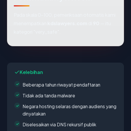
Pada skala 0-100, pemeriksaan otomatis kami
menempatkan
kdslawyers.com
di
90
— itu
kategori "very_safe".
Kelebihan
Beberapa tahun riwayat pendaftaran
Tidak ada tanda malware
Negara hosting selaras dengan audiens yang
dinyatakan
Diselesaikan via DNS rekursif publik