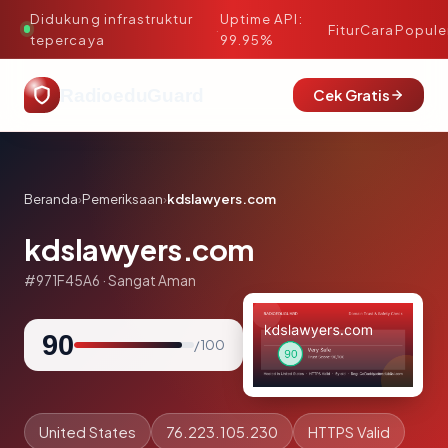
Didukung infrastruktur
Uptime API:
·
Fitur
Cara
Popule
tepercaya
99.95%
RadioeduGuard
Cek Gratis
Beranda
›
Pemeriksaan
›
kdslawyers.com
kdslawyers.com
#971F45A6 · Sangat Aman
90
/ 100
United States
76.223.105.230
HTTPS Valid