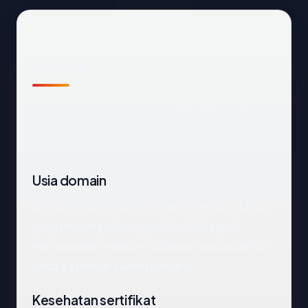
Sekilas
Cara tercepat membaca
kdslawyers.com
:
negara United States, usia 5 tahun, SSL OK,
registrar GoDaddy.com, LLC.
Usia domain
Domain telah terdaftar selama sekitar 5 tahun,
yang menempatkannya dalam kategori
kematangan "mature". Domain yang lebih tua
secara statistik kurang berisiko.
Kesehatan sertifikat