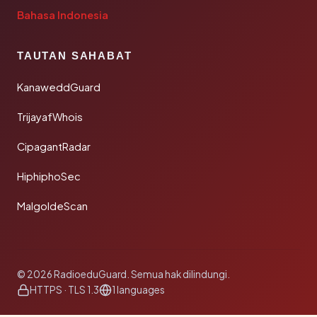
Bahasa Indonesia
TAUTAN SAHABAT
KanaweddGuard
TrijayafWhois
CipagantRadar
HiphiphoSec
MalgoldeScan
© 2026 RadioeduGuard. Semua hak dilindungi.
HTTPS · TLS 1.3
1 languages