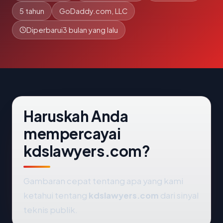
5 tahun
GoDaddy.com, LLC
Diperbarui
3 bulan yang lalu
Haruskah Anda
mempercayai
kdslawyers.com?
Gambaran cepat tentang apa yang kami
ketahui tentang
kdslawyers.com
dari sinyal
teknis publik.