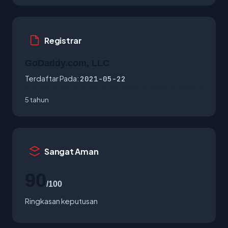
Registrar
GoDaddy.com, LLC
Terdaftar Pada:
2021-05-22
5 tahun
Sangat Aman
90
/100
Ringkasan keputusan