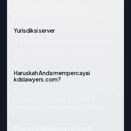
Sertifikat yang saat ini disajikan oleh
kdslawyers.com
dipecahkan sebagai: OK.
Yurisdiksi server
IP di balik
kdslawyers.com
berada di United
States, pada infrastruktur yang disediakan oleh
Amazon.com, Inc..
Haruskah Anda mempercayai
kdslawyers.com?
Skor kami murni teknis. Situs dengan SSL valid,
beberapa tahun riwayat, dan registrar
terkemuka cenderung berskor lebih tinggi.
Posisi kdslawyers.com