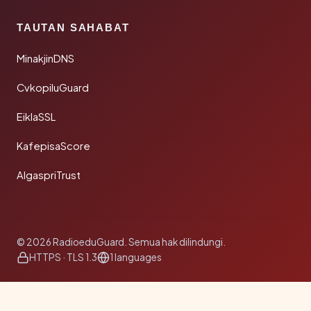
TAUTAN SAHABAT
MinakjinDNS
CvkopiluGuard
EiklaSSL
KafepisaScore
AlgaspriTrust
© 2026 RadioeduGuard. Semua hak dilindungi.
HTTPS · TLS 1.3
1 languages