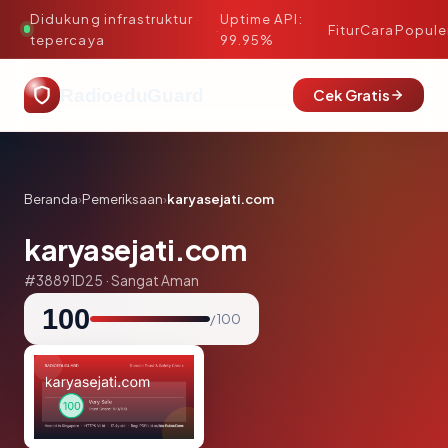
Didukung infrastruktur
Uptime API:
·
Fitur
Cara
Popule
tepercaya
99.95%
RadioeduGuard
Cek Gratis
Beranda
›
Pemeriksaan
›
karyasejati.com
karyasejati.com
#38891D25 · Sangat Aman
100
/ 100