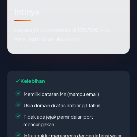
Intinya
karyasejati.com berakhir di
100/100
— itu
very_safe
dalam skala kami.
Kelebihan
Memiliki catatan MX (mampu email)
Usia domain di atas ambang 1 tahun
Tidak ada jejak pemindaian port
mencurigakan
Infrastruktur merespons dengan latensi wajar