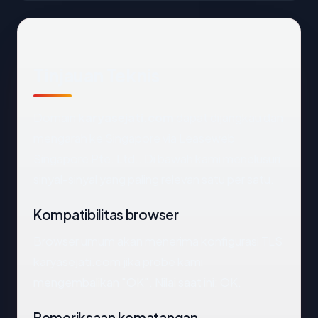
Tinjauan Teknis
Domain
karyasejati.com
dapat dijangkau dan
mengarah ke Singapore via Leaseweb
Singapore Pte. Ltd.. Di bawah kami menelusuri
sinyal-sinyal yang paling relevan satu per satu.
Kompatibilitas browser
Browser umum akan menerima konfigurasi TLS
karyasejati.com jika probe kami
mengembalikan "OK". Nilai saat ini: OK.
Pemeriksaan kematangan