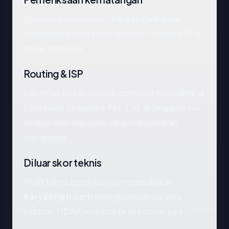
Dari segi kematangan,
karyasejati.com
berada dalam kategori "mature" — sekitar 17.4
tahun terdaftar.
Routing & ISP
Lalu lintas ke karyasejati.com saat ini berakhir di
Leaseweb Singapore Pte. Ltd. di Singapore —
terlihat oleh siapa pun yang menjalankan
traceroute.
Di luar skor teknis
Profil teknis bersih hanya membuktikan
karyasejati.com
mengikuti standar pipa
industri. TIDAK membuktikan konten jujur.