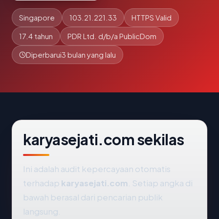
Singapore
103.21.221.33
HTTPS Valid
17.4 tahun
PDR Ltd. d/b/a PublicDom
Diperbarui
3 bulan yang lalu
karyasejati.com sekilas
Ini adalah audit kepercayaan otomatis
terhadap
karyasejati.com
. Setiap angka di
bawah berasal dari pencarian publik
langsung.