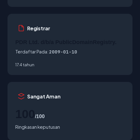
Registrar
PDR Ltd. d/b/a PublicDomainRegistry.
Terdaftar Pada:
2009-01-10
17.4 tahun
Sangat Aman
100
/100
Ringkasan keputusan