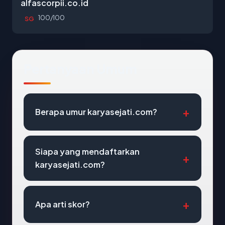
alfascorpii.co.id
100/100
SG
Pertanyaan Umum
Berapa umur karyasejati.com?
Siapa yang mendaftarkan
karyasejati.com?
Apa arti skor?