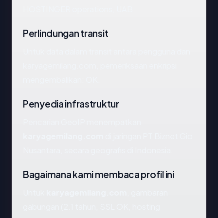
HOSTINGER operations, UAB.
Perlindungan transit
Untuk data dalam transit antara pengguna dan
karyagemilang.com, pemeriksaan enkripsi
mengembalikan: OK.
Penyedia infrastruktur
Pencarian GeoIP menempatkan
karyagemilang.com
di jaringan PT Biznet Gio
Nusantara, secara geografis di Indonesia.
Bagaimana kami membaca profil ini
Untuk
karyagemilang.com
, gambaran
gabungan (2.1 tahun, SSL OK, hosting