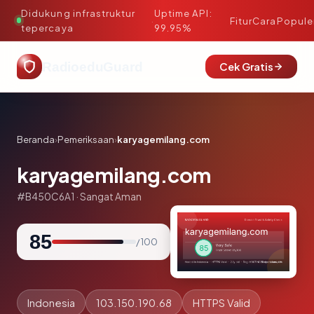
Didukung infrastruktur
Uptime API:
·
Fitur
Cara
Popule
tepercaya
99.95%
RadioeduGuard
Cek Gratis
Beranda
›
Pemeriksaan
›
karyagemilang.com
karyagemilang.com
#B450C6A1 · Sangat Aman
85
/ 100
Indonesia
103.150.190.68
HTTPS Valid