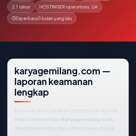
2.1 tahun
HOSTINGER operations, UA
Diperbarui
3 bulan yang lalu
karyagemilang.com —
laporan keamanan
lengkap
Di bawah ini Anda akan menemukan analisis
teknis independen
karyagemilang.com
,
dikumpulkan dari data infrastruktur publik