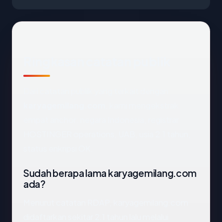
Ringkasan catatan publik
Dari catatan publik yang terkait dengan
karyagemilang.com
, kami mengekstrak
empat anchor: negara Indonesia, registrar
HOSTINGER operations, UAB, usia 2.1 tahun,
status enkripsi OK.
Sudah berapa lama karyagemilang.com
ada?
Menurut catatan RDAP, karyagemilang.com
didaftarkan sekitar 2.1 tahun lalu melalui