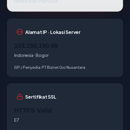
tanpa bias manusia.
Alamat IP · Lokasi Server
103.150.190.68
Indonesia · Bogor
ISP / Penyedia:
PT Biznet Gio Nusantara
Sertifikat SSL
HTTPS Valid
E7