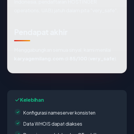
Indonesia, pendaftaran HOSTINGER
operations, UAB) jatuh dalam pita "very_safe".
Pendapat akhir
Menggabungkan semua sinyal, kami menilai
karyagemilang.com
di
85/100
(
very_safe
).
Kelebihan
Konfigurasi nameserver konsisten
Data WHOIS dapat diakses