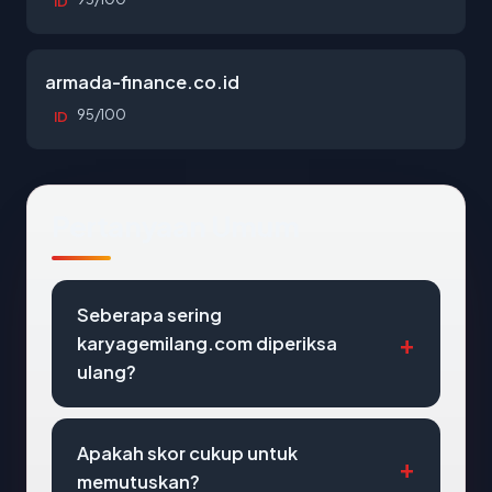
ID
armada-finance.co.id
95/100
ID
Pertanyaan Umum
Seberapa sering
karyagemilang.com diperiksa
ulang?
Apakah skor cukup untuk
memutuskan?