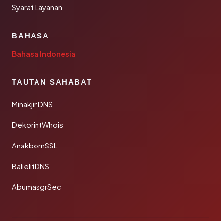
Syarat Layanan
BAHASA
Bahasa Indonesia
TAUTAN SAHABAT
MinakjinDNS
DekorintWhois
AnakbornSSL
BalielitDNS
AbumasgrSec