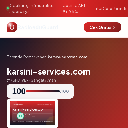
Didukung infrastruktur
Uptime API:
·
Fitur
Cara
Popule
tepercaya
99.95%
RadioeduGuard
Cek Gratis
Beranda
›
Pemeriksaan
›
karsini-services.com
karsini-services.com
#75FD19E9 · Sangat Aman
100
/ 100