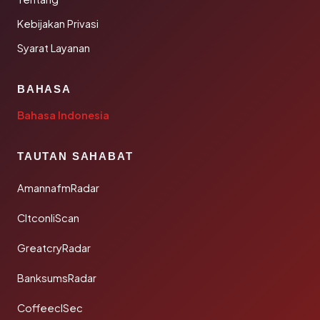
Kebijakan Privasi
Syarat Layanan
BAHASA
Bahasa Indonesia
TAUTAN SAHABAT
AmannafmRadar
CltconliScan
GreatcryRadar
BanksumsRadar
CoffeeclSec