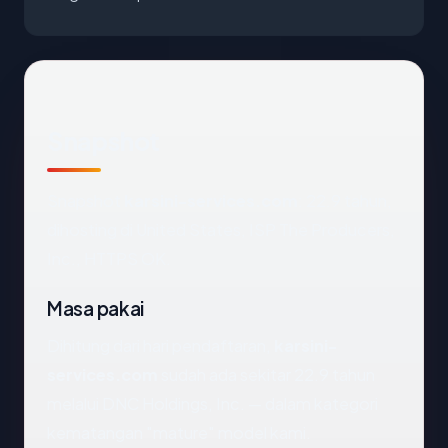
Snapshot
Snapshot
karsini-services.com
: 22.9 tahun,
dihosting di United States, ISP The Producers,
Inc., HTTPS OK.
Masa pakai
Dihitung dari hari pendaftaran,
karsini-
services.com
sudah ada sekitar 22.9 tahun
melalui DNC Holdings, Inc. — dalam kategori
kematangan "mature" model kami.