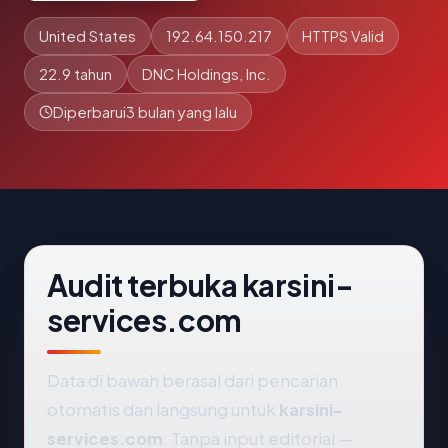
United States
192.64.150.217
HTTPS Valid
22.9 tahun
DNC Holdings, Inc.
Diperbarui
3 bulan yang lalu
Audit terbuka karsini-
services.com
Data di bawah berasal dari pencarian
otomatis dan langsung untuk
karsini-
services.com
. Tanpa input editorial —