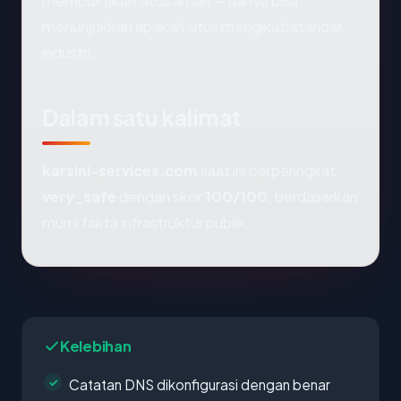
membuktikan situs aman — hanya bisa
menunjukkan apakah situs mengikuti standar
industri.
Dalam satu kalimat
karsini-services.com
saat ini berperingkat
very_safe
dengan skor
100/100
, berdasarkan
murni fakta infrastruktur publik.
Kelebihan
Catatan DNS dikonfigurasi dengan benar