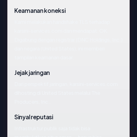
Keamanan koneksi
Kami melakukan handshake TLS terhadap
karsini-services.com dan mendapat: OK.
Digabung dengan registrar (DNC Holdings, Inc.)
dan negara (United States), ini memberi
tampilan keamanan dasar.
Jejak jaringan
Dari perspektif jaringan, karsini-services.com
dihosting di United States melalui The
Producers, Inc..
Sinyal reputasi
Infrastruktur publik saja tidak bisa