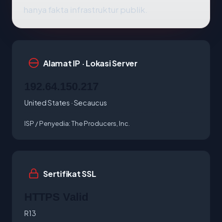
hanya fakta infrastruktur publik.
Alamat IP · Lokasi Server
192.64.150.217
United States · Secaucus
ISP / Penyedia:
The Producers, Inc.
Sertifikat SSL
HTTPS Valid
R13