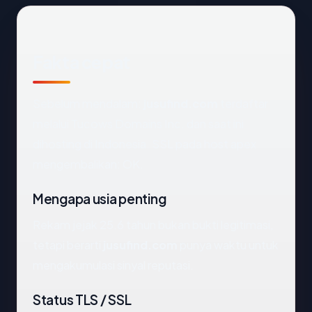
Fakta cepat
Sebelum mendalam:
jusufind.com
terdaftar
melalui Tucows Domains Inc. dan saat ini
dihosting di Indonesia. SSL pada host apex
mengembalikan: OK.
Mengapa usia penting
Rekam jejak 25.6 tahun bukan bukti legitimasi,
tetapi berarti
jusufind.com
punya waktu untuk
mengakumulasi sinyal reputasi.
Status TLS / SSL