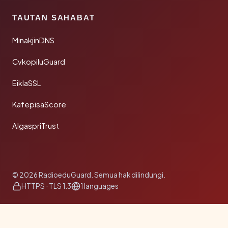
TAUTAN SAHABAT
MinakjinDNS
CvkopiluGuard
EiklaSSL
KafepisaScore
AlgaspriTrust
© 2026 RadioeduGuard. Semua hak dilindungi.
HTTPS · TLS 1.3
1 languages