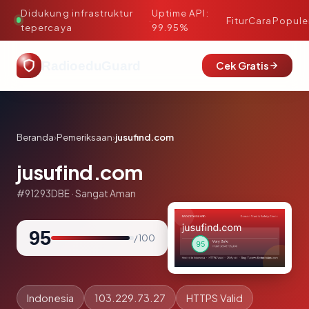
Didukung infrastruktur
Uptime API:
·
Fitur
Cara
Popule
tepercaya
99.95%
RadioeduGuard
Cek Gratis
Beranda
›
Pemeriksaan
›
jusufind.com
jusufind.com
#91293DBE · Sangat Aman
95
/ 100
Indonesia
103.229.73.27
HTTPS Valid