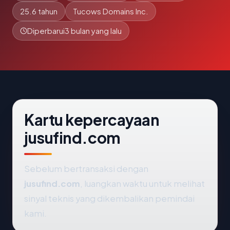
25.6 tahun
Tucows Domains Inc.
Diperbarui
3 bulan yang lalu
Kartu kepercayaan
jusufind.com
Sebelum bertransaksi dengan
jusufind.com
, luangkan waktu untuk melihat
sinyal teknis yang dikembalikan pemindai
kami.