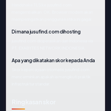
Handshake TLS ke jusufind.com
mengembalikan: OK. Browser modern akan
memperingatkan pengguna ketika ini gagal.
Di mana jusufind.com dihosting
jusufind.com dioperasikan dari Indonesia via
PT. EXABYTES NETWORK INDONESIA.
Apa yang dikatakan skor kepada Anda
Skor kepercayaan otomatis jusufind.com
mencerminkan apakah ia mengikuti praktik
infrastruktur standar.
Ringkasan skor