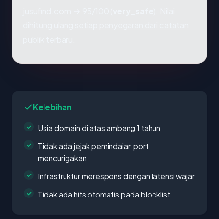
jusufind.com → 95/100 (
very_safe
). Nilai
dihitung ulang setiap penyegaran dari catatan
publik terbaru.
Kelebihan
Usia domain di atas ambang 1 tahun
Tidak ada jejak pemindaian port
mencurigakan
Infrastruktur merespons dengan latensi wajar
Tidak ada hits otomatis pada blocklist