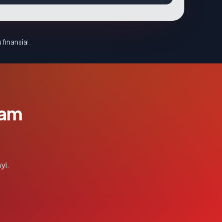
 finansial.
lam
yi.