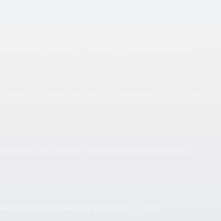
u per satu.
m kategori "mature" — sekitar 27.7 tahun terdaftar.
isedu.or.id jika probe kami mengembalikan "OK". Nilai
loudflare, Inc. di Canada — terlihat oleh siapa pun yang
or.id
mengikuti standar pipa industri. TIDAK