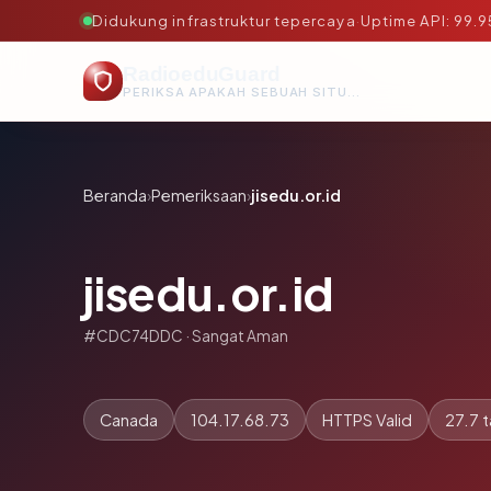
Didukung infrastruktur tepercaya
·
Uptime API: 99.
RadioeduGuard
PERIKSA APAKAH SEBUAH SITUS AMAN, TEPERCAYA, DAN TERVERIFIKASI DALAM HITUNGAN DETIK.
Beranda
›
Pemeriksaan
›
jisedu.or.id
jisedu.or.id
#CDC74DDC · Sangat Aman
Canada
104.17.68.73
HTTPS Valid
27.7 