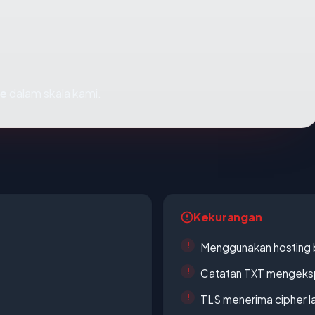
fe
dalam skala kami.
Kekurangan
Menggunakan hosting 
Catatan TXT mengeksp
TLS menerima cipher 