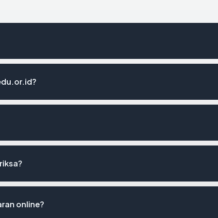
du.or.id?
eriksa?
ran online?