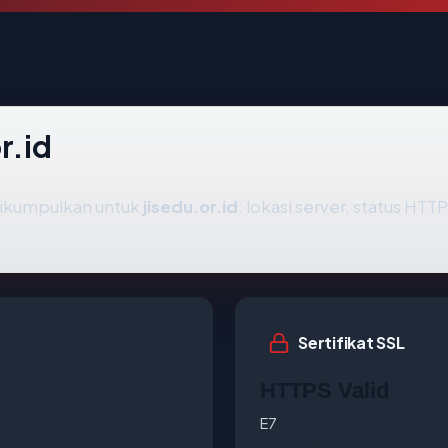
r.id
dikumpulkan untuk
jisedu.or.id
: lokasi server, status HTT
Sertifikat SSL
HTTPS Valid
E7