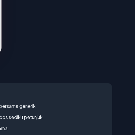
bersama generik
os sedikit petunjuk
lama