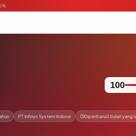
95%
100
tahun
PT Infinys System Indone
Diperbarui
3 bulan yang l