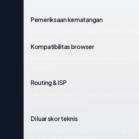
menelusuri sinyal-sinyal yang paling relevan sat
Pemeriksaan kematangan
Dari segi kematangan,
jisedu.or.id
berada dala
Kompatibilitas browser
Browser umum akan menerima konfigurasi TLS j
saat ini: OK.
Routing & ISP
Lalu lintas ke jisedu.or.id saat ini berakhir di C
menjalankan traceroute.
Di luar skor teknis
Profil teknis bersih hanya membuktikan
jisedu.