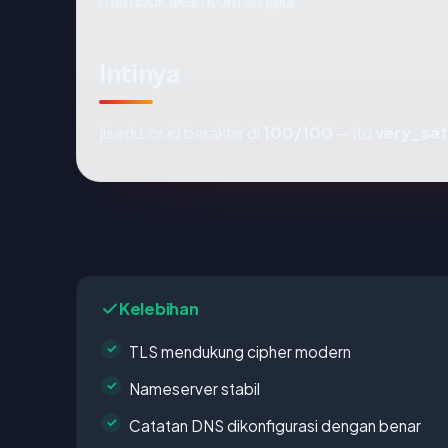
membuktikan konten jujur.
Intinya
jisedu.or.id berakhir di
100/100
— itu
very_sa
Kelebihan
TLS mendukung cipher modern
Nameserver stabil
Catatan DNS dikonfigurasi dengan benar