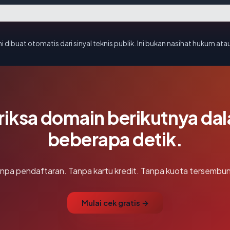
i dibuat otomatis dari sinyal teknis publik. Ini bukan nasihat hukum atau
riksa domain berikutnya da
beberapa detik.
npa pendaftaran. Tanpa kartu kredit. Tanpa kuota tersembun
Mulai cek gratis →