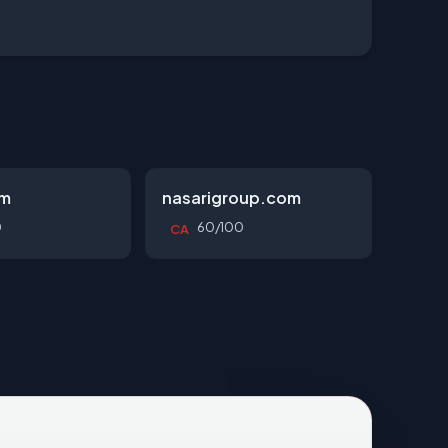
om
nasarigroup.com
0
60/100
CA