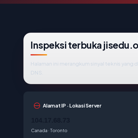
Inspeksi terbuka jisedu.o
Halaman ini merangkum sinyal teknis yang 
DNS.
Alamat IP · Lokasi Server
104.17.68.73
Canada · Toronto