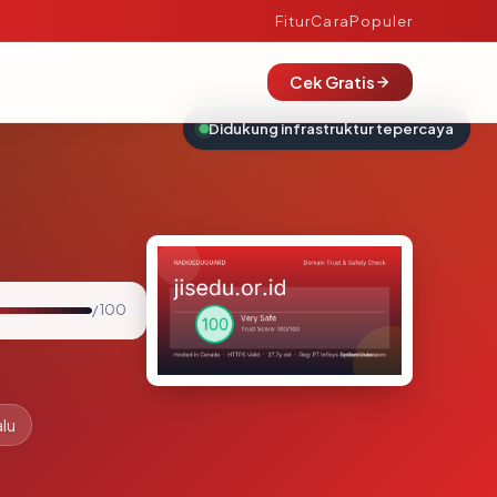
Fitur
Cara
Populer
Cek Gratis
Didukung infrastruktur tepercaya
/ 100
alu