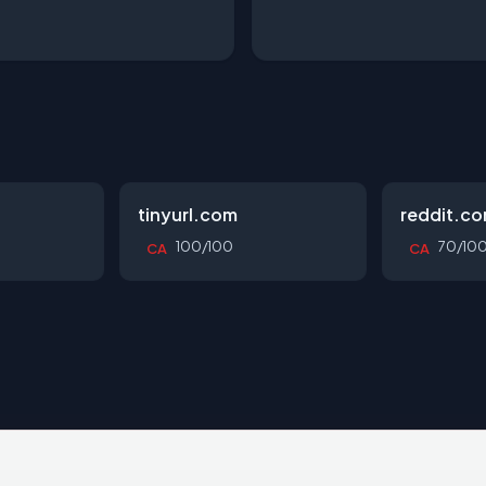
tinyurl.com
reddit.c
100/100
70/10
CA
CA