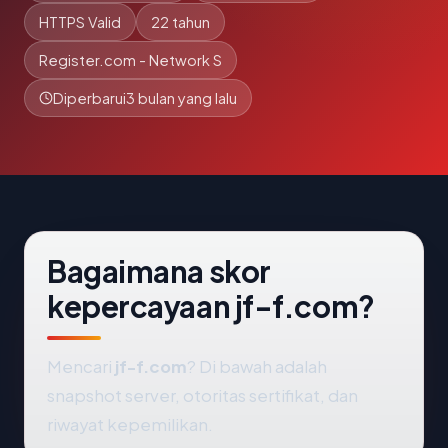
HTTPS Valid
22 tahun
Register.com - Network S
Diperbarui
3 bulan yang lalu
Bagaimana skor
kepercayaan jf-f.com?
Mencari
jf-f.com
? Di bawah adalah
snapshot server, otoritas sertifikat, dan
riwayat kepemilikan.