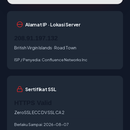
Alamat IP · Lokasi Server
208.91.197.132
British Virgin Islands · Road Town
ISP / Penyedia:
Confluence Networks Inc
Sertifikat SSL
HTTPS Valid
ZeroSSL ECC DV SSL CA 2
Berlaku Sampai:
2026-08-07