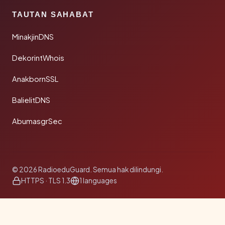
TAUTAN SAHABAT
MinakjinDNS
DekorintWhois
AnakbornSSL
BalielitDNS
AbumasgrSec
© 2026 RadioeduGuard. Semua hak dilindungi.
HTTPS · TLS 1.3
1 languages