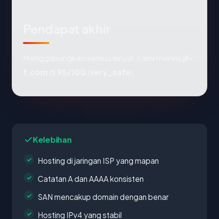
Pendapat akhir
Menggabungkan semua sinyal, kami menilai
jf-
f.com
di
95/100
(
very_safe
).
Kelebihan
Hosting di jaringan ISP yang mapan
Catatan A dan AAAA konsisten
SAN mencakup domain dengan benar
Hosting IPv4 yang stabil