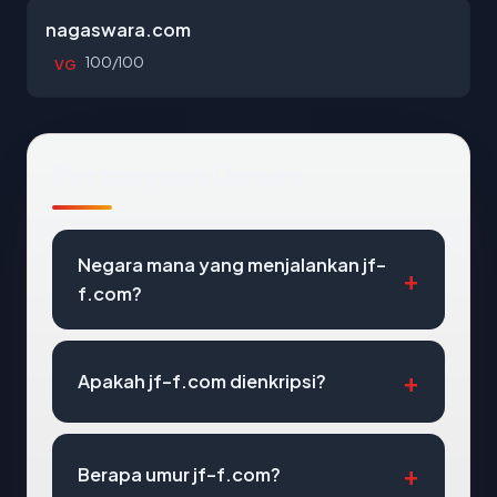
nagaswara.com
100/100
VG
Pertanyaan Umum
Negara mana yang menjalankan jf-
f.com?
Apakah jf-f.com dienkripsi?
Berapa umur jf-f.com?