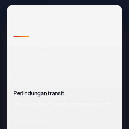
Ringkasan catatan publik
Dari catatan publik yang terkait dengan
jf-
f.com
, kami mengekstrak empat anchor:
negara British Virgin Islands, registrar
Register.com - Network Solutions, LLC, usia
22 tahun, status enkripsi OK.
Perlindungan transit
Untuk data dalam transit antara pengguna dan
jf-f.com, pemeriksaan enkripsi
mengembalikan: OK.