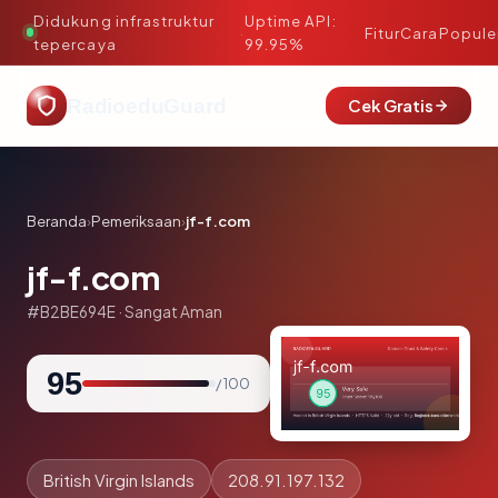
Didukung infrastruktur
Uptime API:
·
Fitur
Cara
Popule
tepercaya
99.95%
RadioeduGuard
Cek Gratis
Beranda
›
Pemeriksaan
›
jf-f.com
jf-f.com
#B2BE694E · Sangat Aman
95
/ 100
British Virgin Islands
208.91.197.132