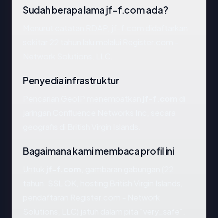
Sudah berapa lama jf-f.com ada?
Menurut catatan RDAP, jf-f.com didaftarkan
sekitar 22 tahun lalu melalui Register.com -
Network Solutions, LLC.
Penyedia infrastruktur
Pencarian GeoIP menempatkan
jf-f.com
di
jaringan Confluence Networks Inc, secara
geografis di British Virgin Islands.
Bagaimana kami membaca profil ini
Untuk
jf-f.com
, gambaran gabungan (22
tahun, SSL OK, hosting British Virgin Islands,
pendaftaran Register.com - Network
Solutions, LLC) jatuh dalam pita "very_safe".