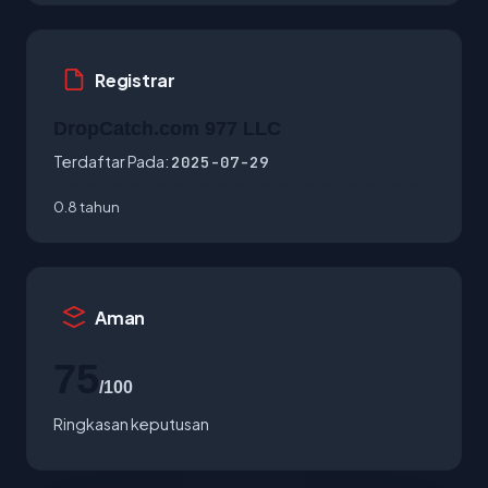
Registrar
DropCatch.com 977 LLC
Terdaftar Pada:
2025-07-29
0.8 tahun
Aman
75
/100
Ringkasan keputusan