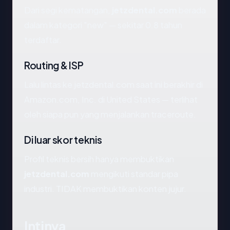
Dari segi kematangan,
jetzdental.com
berada
dalam kategori "new" — sekitar 0.8 tahun
terdaftar.
Routing & ISP
Lalu lintas ke jetzdental.com saat ini berakhir di
Amazon.com, Inc. di United States — terlihat
oleh siapa pun yang menjalankan traceroute.
Di luar skor teknis
Profil teknis bersih hanya membuktikan
jetzdental.com
mengikuti standar pipa
industri. TIDAK membuktikan konten jujur.
Intinya