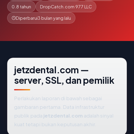
0.8 tahun
DropCatch.com 977 LLC
Diperbarui
3 bulan yang lalu
jetzdental.com —
server, SSL, dan pemilik
Perlakukan laporan di bawah sebagai
gambaran pertama. Data infrastruktur
publik pada
jetzdental.com
adalah sinyal
kuat tetapi bukan keputusan akhir.