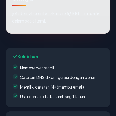
jetzdental.com berakhir di
75/100
— itu
safe
dalam skala kami.
Kelebihan
Nameserver stabil
Catatan DNS dikonfigurasi dengan benar
Memiliki catatan MX (mampu email)
Usia domain di atas ambang 1 tahun