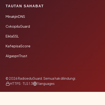
TAUTAN SAHABAT
MinakjinDNS
CvkopiluGuard
EiklaSSL
KafepisaScore
AlgaspriTrust
© 2026 RadioeduGuard. Semua hak dilindungi.
HTTPS · TLS 1.3
1 languages