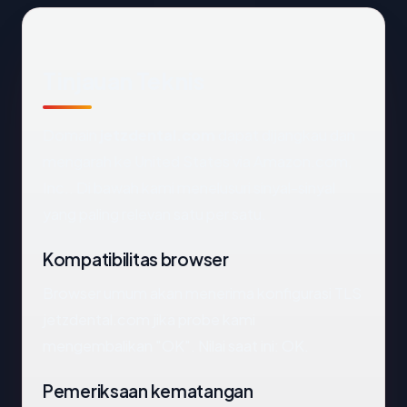
Tinjauan Teknis
Domain
jetzdental.com
dapat dijangkau dan
mengarah ke United States via Amazon.com,
Inc.. Di bawah kami menelusuri sinyal-sinyal
yang paling relevan satu per satu.
Kompatibilitas browser
Browser umum akan menerima konfigurasi TLS
jetzdental.com jika probe kami
mengembalikan "OK". Nilai saat ini: OK.
Pemeriksaan kematangan