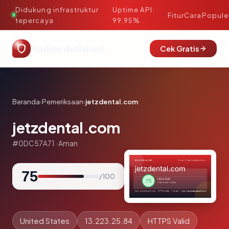
Didukung infrastruktur
Uptime API:
·
Fitur
Cara
Popule
tepercaya
99.95%
RadioeduGuard
Cek Gratis
Beranda
›
Pemeriksaan
›
jetzdental.com
jetzdental.com
#0DC57A71 · Aman
75
/ 100
United States
13.223.25.84
HTTPS Valid