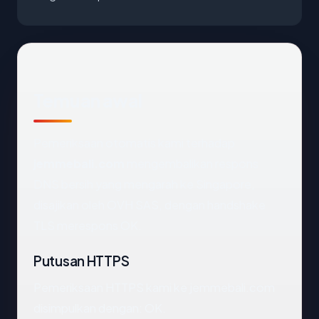
Temuan awal
Pemeriksaan otomatis kami terhadap
jemmebali.com
mengembalikan respons
DNS bersih yang mengarah ke Singapore,
disajikan oleh OVH SAS, dengan handshake
TLS merespons OK.
Putusan HTTPS
Pemeriksaan HTTPS kami ke jemmebali.com
disimpulkan dengan: OK.