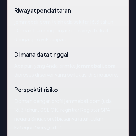
Riwayat pendaftaran
jemmebali.com telah ada sekitar 16.3 tahun.
Domain berumur panjang biasanya terkait
dengan proyek mapan.
Di mana data tinggal
Apa pun yang Anda kirim ke
jemmebali.com
diproses di server yang berlokasi di Singapore.
Perspektif risiko
Domain dengan profil jemmebali.com (usia
16.3 tahun, SSL OK, registrar Register SPA,
negara Singapore) biasanya jatuh dalam
kategori "very_safe".