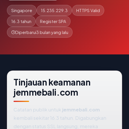
Singapore
15.235.229.3
HTTPS Valid
16.3 tahun
Register SPA
Diperbarui
3 bulan yang lalu
Tinjauan keamanan
jemmebali.com
Catatan publik untuk
jemmebali.com
kembali sekitar 16.3 tahun. Digabungkan
dengan status SSL langsung, mereka