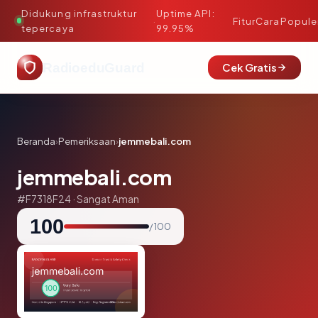
Didukung infrastruktur
Uptime API:
·
Fitur
Cara
Popule
tepercaya
99.95%
RadioeduGuard
Cek Gratis
Beranda
›
Pemeriksaan
›
jemmebali.com
jemmebali.com
#F7318F24 · Sangat Aman
100
/ 100