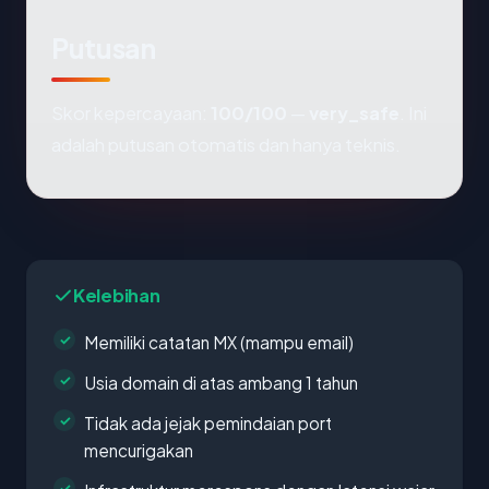
Putusan
Skor kepercayaan:
100/100
—
very_safe
. Ini
adalah putusan otomatis dan hanya teknis.
Kelebihan
Memiliki catatan MX (mampu email)
Usia domain di atas ambang 1 tahun
Tidak ada jejak pemindaian port
mencurigakan