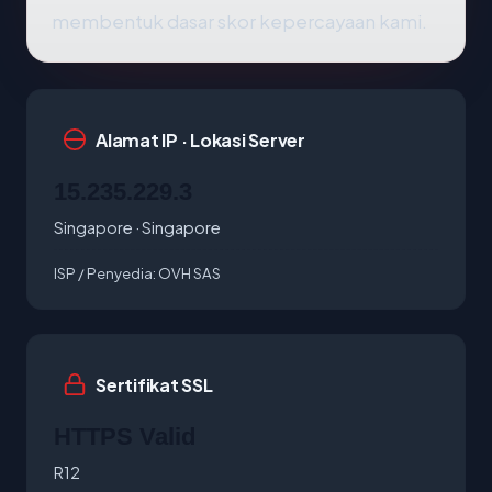
membentuk dasar skor kepercayaan kami.
Alamat IP · Lokasi Server
15.235.229.3
Singapore · Singapore
ISP / Penyedia:
OVH SAS
Sertifikat SSL
HTTPS Valid
R12