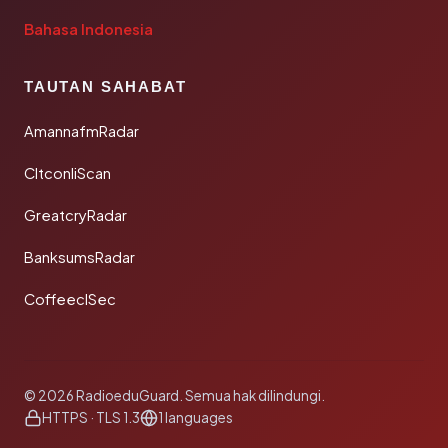
Bahasa Indonesia
TAUTAN SAHABAT
AmannafmRadar
CltconliScan
GreatcryRadar
BanksumsRadar
CoffeeclSec
© 2026 RadioeduGuard. Semua hak dilindungi.
HTTPS · TLS 1.3
1 languages