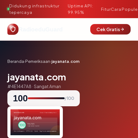
Didukung infrastruktur
Uptime API:
·
Fitur
Cara
Popule
tepercaya
99.95%
RadioeduGuard
Cek Gratis
Beranda
›
Pemeriksaan
›
jayanata.com
jayanata.com
#4E1447A8 · Sangat Aman
100
/ 100