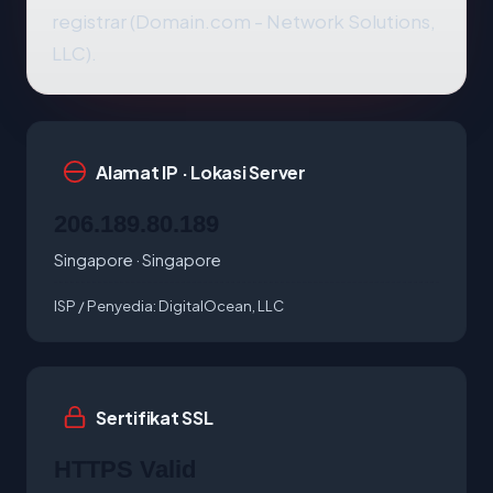
registrar (Domain.com - Network Solutions,
LLC).
Alamat IP · Lokasi Server
206.189.80.189
Singapore · Singapore
ISP / Penyedia:
DigitalOcean, LLC
Sertifikat SSL
HTTPS Valid