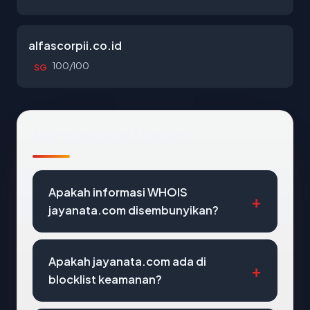
alfascorpii.co.id
100/100
SG
Pertanyaan Umum
Apakah informasi WHOIS
jayanata.com disembunyikan?
Apakah jayanata.com ada di
blocklist keamanan?