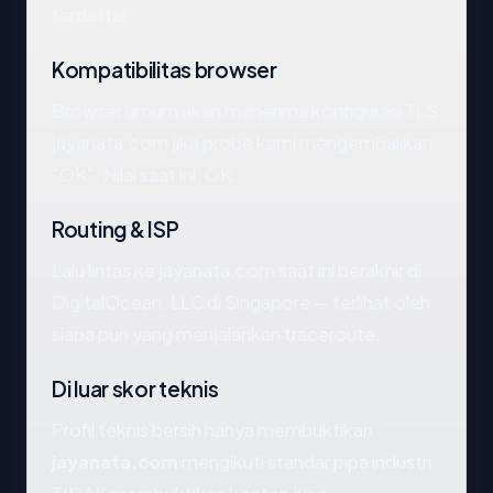
terdaftar.
Kompatibilitas browser
Browser umum akan menerima konfigurasi TLS
jayanata.com jika probe kami mengembalikan
"OK". Nilai saat ini: OK.
Routing & ISP
Lalu lintas ke jayanata.com saat ini berakhir di
DigitalOcean, LLC di Singapore — terlihat oleh
siapa pun yang menjalankan traceroute.
Di luar skor teknis
Profil teknis bersih hanya membuktikan
jayanata.com
mengikuti standar pipa industri.