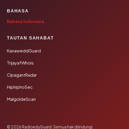
BAHASA
Bahasa Indonesia
TAUTAN SAHABAT
KanaweddGuard
TrijayafWhois
CipagantRadar
HiphiphoSec
MalgoldeScan
© 2026 RadioeduGuard. Semua hak dilindungi.