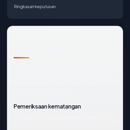
Ringkasan keputusan
Tinjauan Teknis
Domain
jayanata.com
dapat dijangkau dan
mengarah ke Singapore via DigitalOcean, LLC.
Di bawah kami menelusuri sinyal-sinyal yang
paling relevan satu per satu.
Pemeriksaan kematangan
Dari segi kematangan,
jayanata.com
berada
dalam kategori "mature" — sekitar 24 tahun