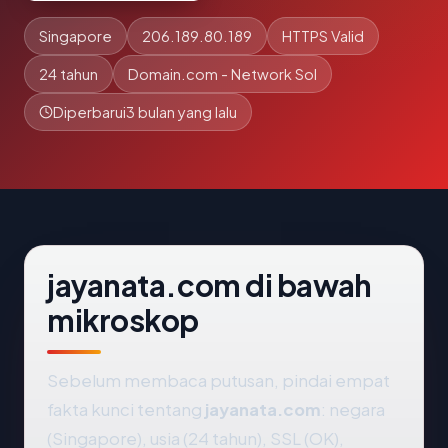
Singapore
206.189.80.189
HTTPS Valid
24 tahun
Domain.com - Network Sol
Diperbarui
3 bulan yang lalu
jayanata.com di bawah
mikroskop
Sebelum membaca putusan, pindai empat
fakta kunci tentang
jayanata.com
: negara
(Singapore), usia (24 tahun), SSL (OK),