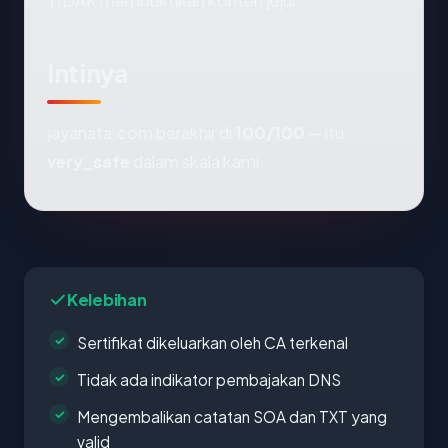
TIDAK membuktikan konten jujur.
Intinya
jayanata.com berakhir di
100/100
— itu
very_safe
dalam skala kami.
Kelebihan
Sertifikat dikeluarkan oleh CA terkenal
Tidak ada indikator pembajakan DNS
Mengembalikan catatan SOA dan TXT yang
valid