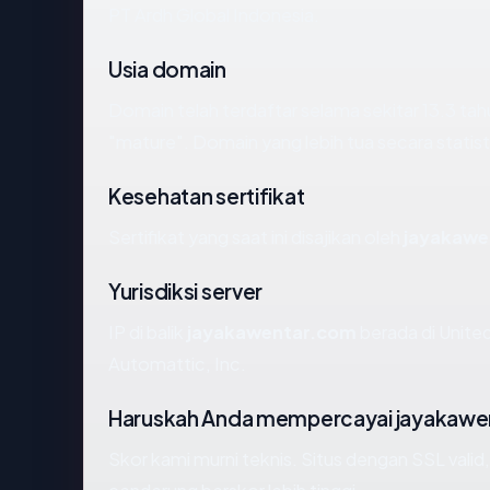
PT Ardh Global Indonesia.
Usia domain
Domain telah terdaftar selama sekitar 13.3 
"mature". Domain yang lebih tua secara statisti
Kesehatan sertifikat
Sertifikat yang saat ini disajikan oleh
jayakawe
Yurisdiksi server
IP di balik
jayakawentar.com
berada di United
Automattic, Inc.
Haruskah Anda mempercayai jayakawe
Skor kami murni teknis. Situs dengan SSL valid