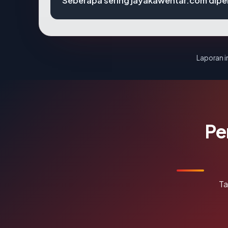
Seberapa sering jayakawentar.com diper
Laporan in
Pe
Ta