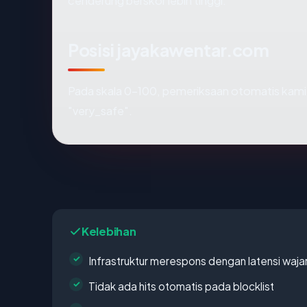
cenderung berskor lebih tinggi.
Posisi jayakawentar.com
Pada skala 0-100, pemeriksaan otomatis ka
"very_safe".
Kelebihan
Infrastruktur merespons dengan latensi waja
Tidak ada hits otomatis pada blocklist