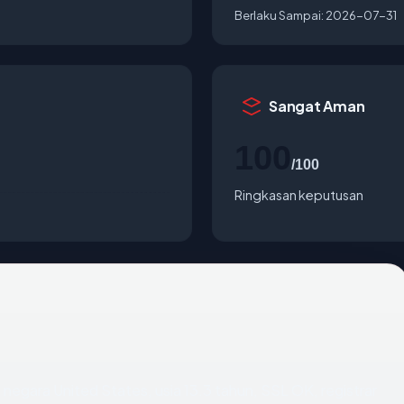
Berlaku Sampai:
2026-07-31
Sangat Aman
100
/100
Ringkasan keputusan
: negara United States, usia 13.3 tahun, SSL OK, registrar