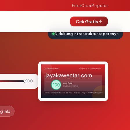
Fitur
Cara
Populer
Cek Gratis
Didukung infrastruktur tepercaya
/ 100
g lalu