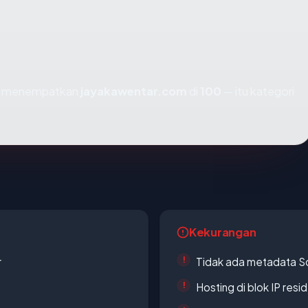
mi menempatkan
jayakawentar.com
di
100
— itu kategori
Kekurangan
r
Tidak ada metadata S
Hosting di blok IP resi