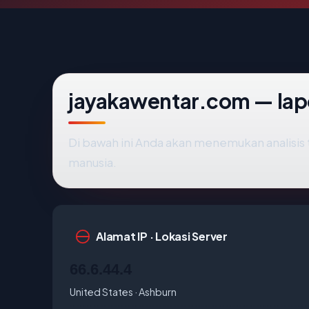
jayakawentar.com — lap
Di bawah ini Anda akan menemukan analisi
manusia.
Alamat IP · Lokasi Server
66.6.44.4
United States · Ashburn