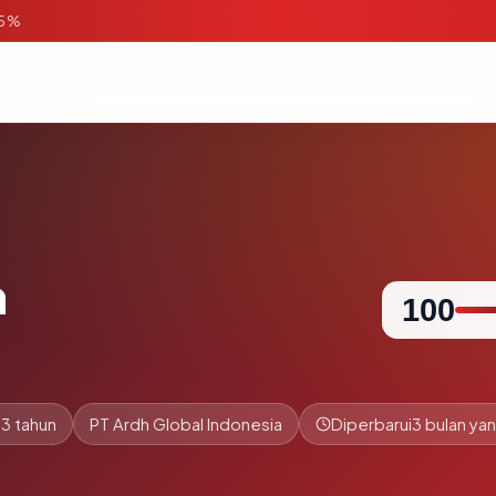
95%
m
100
.3 tahun
PT Ardh Global Indonesia
Diperbarui
3 bulan yan