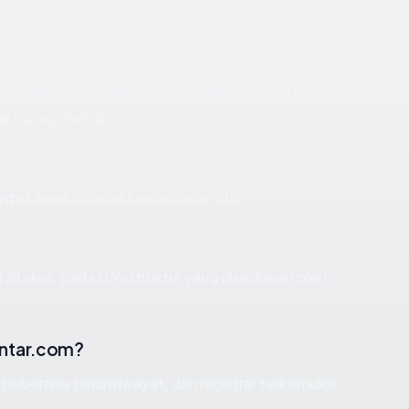
tahun, yang menempatkannya dalam kategori kematangan
k kurang berisiko.
ntar.com
dipecahkan sebagai: OK.
 States, pada infrastruktur yang disediakan oleh
ntar.com?
, beberapa tahun riwayat, dan registrar terkemuka