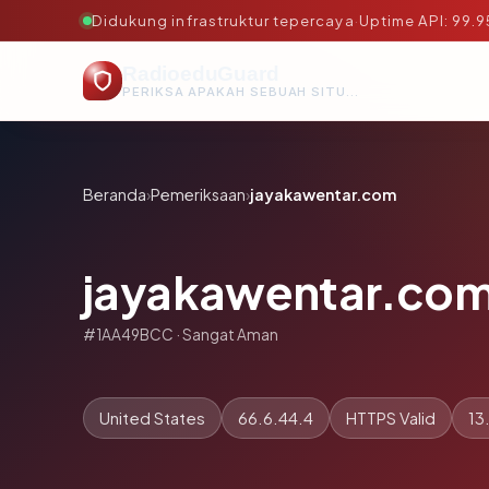
Didukung infrastruktur tepercaya
·
Uptime API: 99.
RadioeduGuard
PERIKSA APAKAH SEBUAH SITUS AMAN, TEPERCAYA, DAN TERVERIFIKASI DALAM HITUNGAN DETIK.
Beranda
›
Pemeriksaan
›
jayakawentar.com
jayakawentar.co
#1AA49BCC · Sangat Aman
United States
66.6.44.4
HTTPS Valid
13