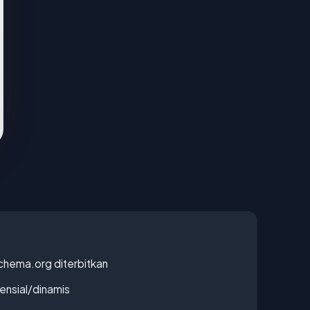
chema.org diterbitkan
densial/dinamis