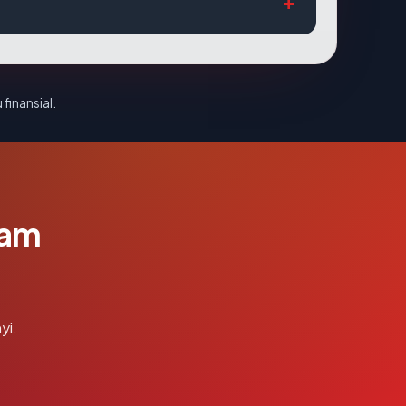
 finansial.
lam
yi.