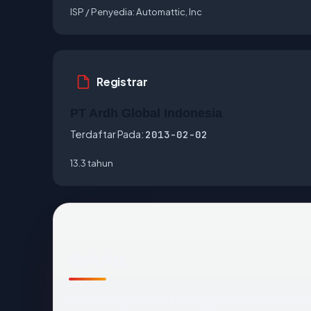
ISP / Penyedia:
Automattic, Inc
Registrar
PT Ardh Global Indonesia
Terdaftar Pada:
2013-02-02
13.3 tahun
Sekilas
Cara tercepat membaca
jayakawentar.com