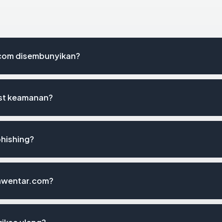
com disembunyikan?
ist keamanan?
phishing?
kawentar.com?