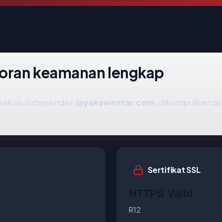
oran keamanan lengkap
s teknis independen
jayakawentar.com
, dikumpulkan dar
Sertifikat SSL
HTTPS Valid
R12