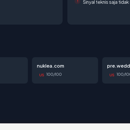
Sinyal teknis saja tid
nuklea.com
pre.wedd
100/100
100/10
US
US