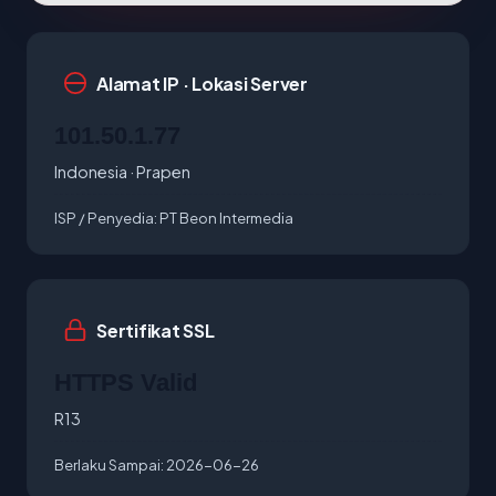
Alamat IP · Lokasi Server
101.50.1.77
Indonesia · Prapen
ISP / Penyedia:
PT Beon Intermedia
Sertifikat SSL
HTTPS Valid
R13
Berlaku Sampai:
2026-06-26