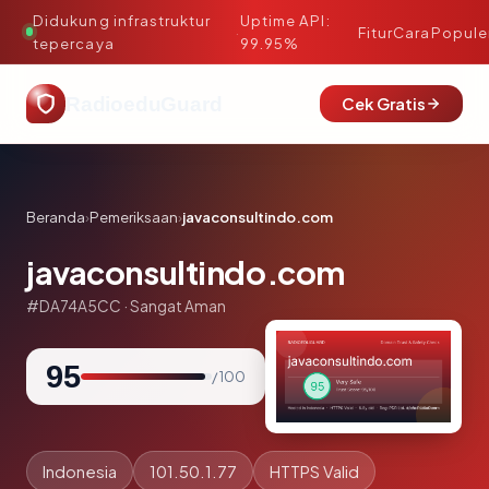
Didukung infrastruktur
Uptime API:
·
Fitur
Cara
Popule
tepercaya
99.95%
RadioeduGuard
Cek Gratis
Beranda
›
Pemeriksaan
›
javaconsultindo.com
javaconsultindo.com
#DA74A5CC · Sangat Aman
95
/ 100
Indonesia
101.50.1.77
HTTPS Valid