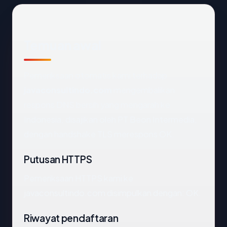
Temuan awal
Pemeriksaan otomatis kami terhadap
javaconsultindo.com
mengembalikan
respons DNS bersih yang mengarah ke
Indonesia, disajikan oleh PT Beon Intermedia,
dengan handshake TLS merespons OK.
Putusan HTTPS
Pemeriksaan HTTPS kami ke
javaconsultindo.com disimpulkan dengan: OK.
Riwayat pendaftaran