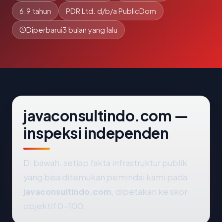
6.9 tahun
PDR Ltd. d/b/a PublicDom
Diperbarui
3 bulan yang lalu
javaconsultindo.com —
inspeksi independen
Di bawah: setiap fakta infrastruktur publik
yang bisa ditemukan pemindai kami pada
javaconsultindo.com
, dipetakan ke skor
objektif 0-100.