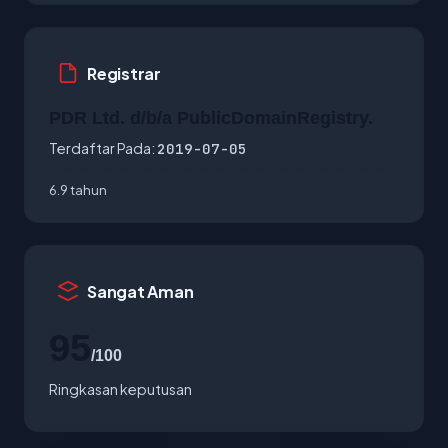
Registrar
PDR Ltd. d/b/a PublicDomainRegistry.
Terdaftar Pada:
2019-07-05
6.9 tahun
Sangat Aman
95
/100
Ringkasan keputusan