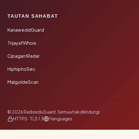
TAUTAN SAHABAT
KanaweddGuard
TrijayafWhois
CipagantRadar
HiphiphoSec
MalgoldeScan
© 2026 RadioeduGuard. Semua hak dilindungi.
HTTPS · TLS 1.3
1 languages