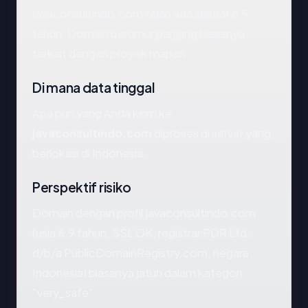
javaconsultindo.com telah ada sekitar 6.9
tahun. Domain berumur panjang biasanya
terkait dengan proyek mapan.
Di mana data tinggal
Apa pun yang Anda kirim ke
javaconsultindo.com
diproses di server yang
berlokasi di Indonesia.
Perspektif risiko
Domain dengan profil javaconsultindo.com
(usia 6.9 tahun, SSL OK, registrar PDR Ltd.
d/b/a PublicDomainRegistry.com, negara
Indonesia) biasanya jatuh dalam kategori
"very_safe".