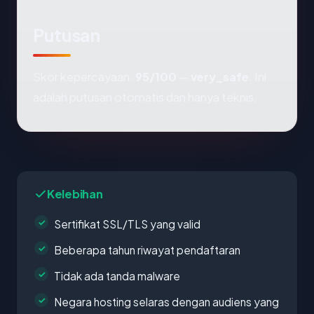
Putusan
Skor kepercayaan:
95/100
—
very_safe
. Ini
adalah putusan otomatis dan hanya teknis.
Kelebihan
Sertifikat SSL/TLS yang valid
Beberapa tahun riwayat pendaftaran
Tidak ada tanda malware
Negara hosting selaras dengan audiens yang