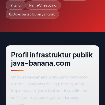
19 tahun
NameCheap, Inc.
Diperbarui
3 bulan yang lalu
Profil infrastruktur publik
java-banana.com
Untuk
java-banana.com
kami menyoroti
empat sinyal yang paling penting untuk
kepercayaan: yurisdiksi hosting, validitas
sertifikat, reputasi registrar, dan usia
domain.