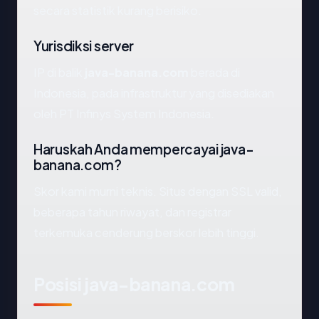
secara statistik kurang berisiko.
Yurisdiksi server
IP di balik
java-banana.com
berada di
Indonesia, pada infrastruktur yang disediakan
oleh PT Infinys System Indonesia.
Haruskah Anda mempercayai java-
banana.com?
Skor kami murni teknis. Situs dengan SSL valid,
beberapa tahun riwayat, dan registrar
terkemuka cenderung berskor lebih tinggi.
Posisi java-banana.com