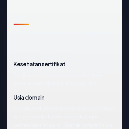
Sekilas
Cara tercepat membaca
java-banana.com
:
negara Indonesia, usia 19 tahun, SSL No,
registrar NameCheap, Inc..
Kesehatan sertifikat
Sertifikat yang saat ini disajikan oleh
java-
banana.com
dipecahkan sebagai: No.
Usia domain
Domain telah terdaftar selama sekitar 19 tahun,
yang menempatkannya dalam kategori
kematangan "mature". Domain yang lebih tua