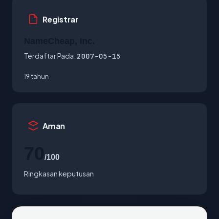
Registrar
NameCheap, Inc.
Terdaftar Pada:
2007-05-15
19 tahun
Aman
70
/100
Ringkasan keputusan