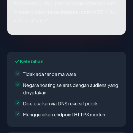
Pada skala 0-100, pemeriksaan otomatis kami
menempatkan
java-banana.com
di
70
— itu
kategori "safe".
Kelebihan
Tidak ada tanda malware
Negara hosting selaras dengan audiens yang
dinyatakan
Diselesaikan via DNS rekursif publik
Menggunakan endpoint HTTPS modern