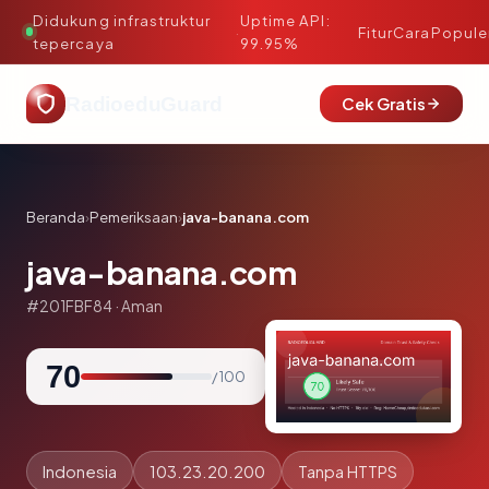
Didukung infrastruktur
Uptime API:
·
Fitur
Cara
Popule
tepercaya
99.95%
RadioeduGuard
Cek Gratis
Beranda
›
Pemeriksaan
›
java-banana.com
java-banana.com
#201FBF84 · Aman
70
/ 100
Indonesia
103.23.20.200
Tanpa HTTPS