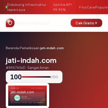
Didukung infrastruktur
Uptime API:
·
Fitur
Cara
Popule
tepercaya
99.95%
RadioeduGuard
Cek Gratis
Beranda
›
Pemeriksaan
›
jati-indah.com
jati-indah.com
#89A7A56D · Sangat Aman
100
/ 100