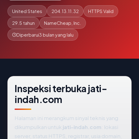
United States
204.13.11.32
HTTPS Valid
29.5 tahun
NameCheap, Inc.
Diperbarui
3 bulan yang lalu
Inspeksi terbuka jati-
indah.com
Halaman ini merangkum sinyal teknis yang
dikumpulkan untuk
jati-indah.com
: lokasi
server, status HTTPS, registrar, usia domain,