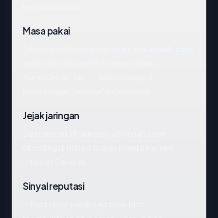
keamanan dasar.
Masa pakai
Dihitung dari hari pendaftaran,
jati-indah.com
sudah ada sekitar 29.5 tahun melalui
NameCheap, Inc. — dalam kategori
kematangan "mature" model kami.
Jejak jaringan
Dari perspektif jaringan, jati-indah.com
dihosting di United States melalui Kattare
Internet Services.
Sinyal reputasi
Infrastruktur publik saja tidak bisa