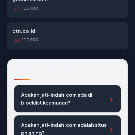
100/100
US
btn.co.id
100/100
US
Pertanyaan Umum
Apakah jati-indah.com ada di
blocklist keamanan?
Apakah jati-indah.com adalah situs
phishing?