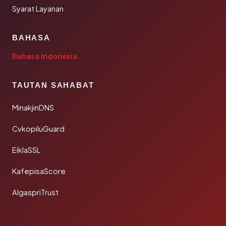
Syarat Layanan
BAHASA
Bahasa Indonesia
TAUTAN SAHABAT
MinakjinDNS
CvkopiluGuard
EiklaSSL
KafepisaScore
AlgaspriTrust