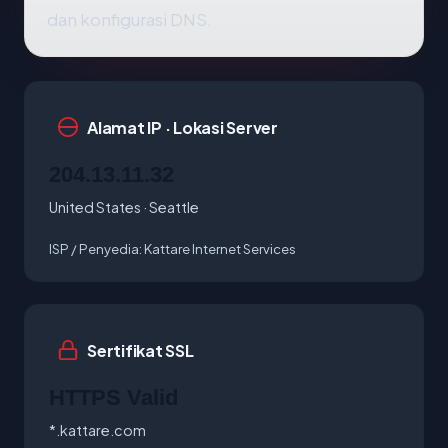
dan konfigurasi DNS.
Alamat IP · Lokasi Server
204.13.11.32
United States · Seattle
ISP / Penyedia:
Kattare Internet Services
Sertifikat SSL
HTTPS Valid
*.kattare.com