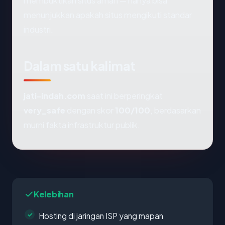
membuktikan situs aman — hanya bisa
menunjukkan apakah situs mengikuti standar
industri.
Dalam satu kalimat
jati-indah.com
saat ini berperingkat
very_safe
dengan skor
100/100
, berdasarkan
murni fakta infrastruktur publik.
Kelebihan
Hosting di jaringan ISP yang mapan