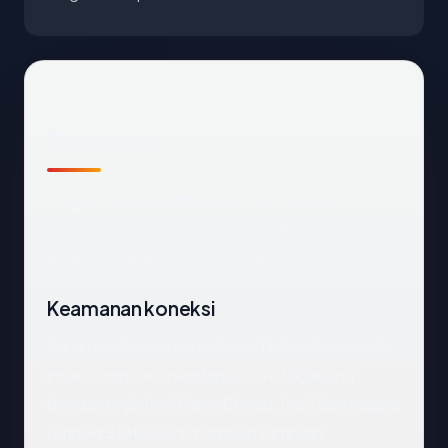
Snapshot
Snapshot
jati-indah.com
: 29.5 tahun,
dihosting di United States, ISP Kattare
Internet Services, HTTPS OK.
Keamanan koneksi
Kami melakukan handshake TLS terhadap jati-
indah.com dan mendapat: OK. Digabung
dengan registrar (NameCheap, Inc.) dan negara
(United States), ini memberi tampilan