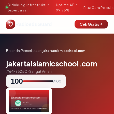
Didukung infrastruktur
Uptime API:
·
Fitur
Cara
Popule
tepercaya
99.95%
RadioeduGuard
Cek Gratis
Beranda
›
Pemeriksaan
›
jakartaislamicschool.com
jakartaislamicschool.com
#64F9825C · Sangat Aman
100
/ 100