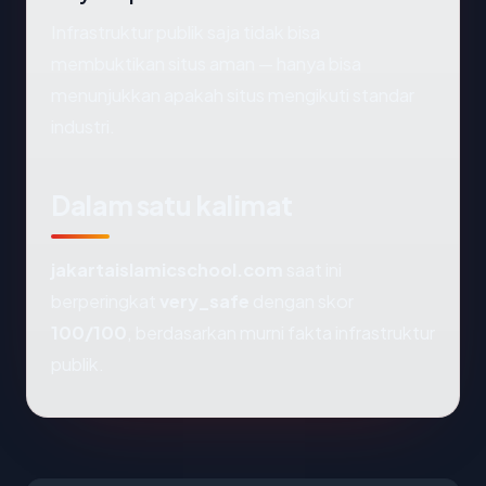
Infrastruktur publik saja tidak bisa
membuktikan situs aman — hanya bisa
menunjukkan apakah situs mengikuti standar
industri.
Dalam satu kalimat
jakartaislamicschool.com
saat ini
berperingkat
very_safe
dengan skor
100/100
, berdasarkan murni fakta infrastruktur
publik.