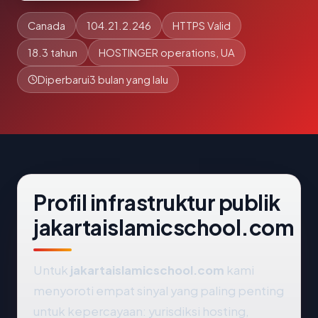
Canada
104.21.2.246
HTTPS Valid
18.3 tahun
HOSTINGER operations, UA
Diperbarui
3 bulan yang lalu
Profil infrastruktur publik
jakartaislamicschool.com
Untuk
jakartaislamicschool.com
kami
menyoroti empat sinyal yang paling penting
untuk kepercayaan: yurisdiksi hosting,