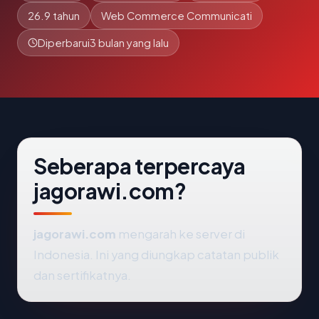
26.9 tahun
Web Commerce Communicati
Diperbarui
3 bulan yang lalu
Seberapa terpercaya
jagorawi.com?
jagorawi.com
mengarah ke server di
Indonesia. Ini yang diungkap catatan publik
dan sertifikatnya.