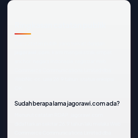
Ringkasan catatan publik
Dari catatan publik yang terkait dengan
jagorawi.com
, kami mengekstrak empat
anchor: negara Indonesia, registrar Web
Commerce Communications Limited dba
WebNic.cc, usia 26.9 tahun, status enkripsi
OK.
Sudah berapa lama jagorawi.com ada?
Menurut catatan RDAP, jagorawi.com
didaftarkan sekitar 26.9 tahun lalu melalui Web
Commerce Communications Limited dba