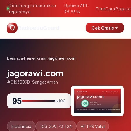
Didukung infrastruktur
Uptime API:
·
Fitur
Cara
Popule
tepercaya
99.95%
RadioeduGuard
Cek Gratis
Beranda
›
Pemeriksaan
›
jagorawi.com
jagorawi.com
#0163BB9B · Sangat Aman
95
/ 100
Indonesia
103.229.73.124
HTTPS Valid