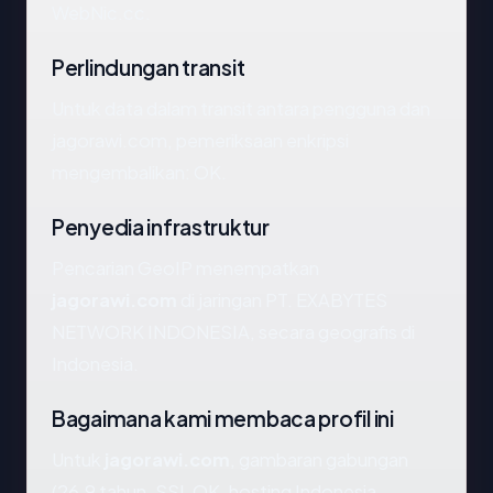
WebNic.cc.
Perlindungan transit
Untuk data dalam transit antara pengguna dan
jagorawi.com, pemeriksaan enkripsi
mengembalikan: OK.
Penyedia infrastruktur
Pencarian GeoIP menempatkan
jagorawi.com
di jaringan PT. EXABYTES
NETWORK INDONESIA, secara geografis di
Indonesia.
Bagaimana kami membaca profil ini
Untuk
jagorawi.com
, gambaran gabungan
(26.9 tahun, SSL OK, hosting Indonesia,