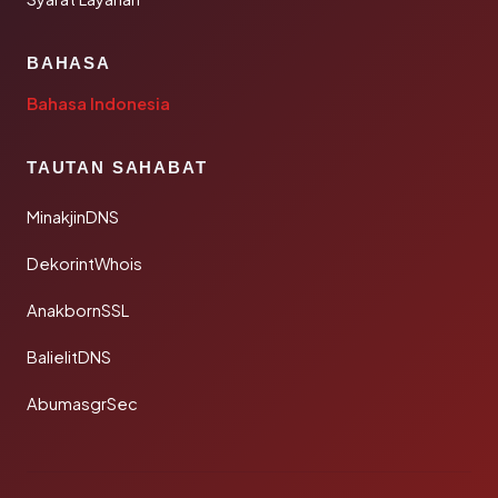
BAHASA
Bahasa Indonesia
TAUTAN SAHABAT
MinakjinDNS
DekorintWhois
AnakbornSSL
BalielitDNS
AbumasgrSec