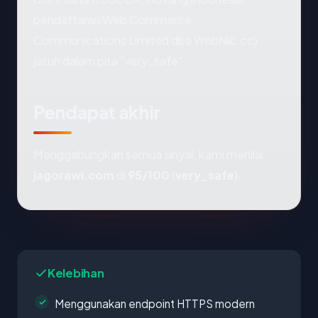
pendaftaran Web Commerce
Communications Limited dba WebNic.cc)
jatuh dalam pita "very_safe".
Pendapat akhir
Menggabungkan semua sinyal, kami menilai
jagorawi.com
di
95/100
(
very_safe
).
Kelebihan
Menggunakan endpoint HTTPS modern