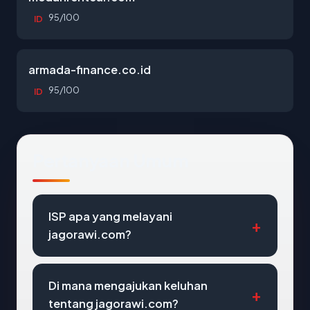
95/100
ID
armada-finance.co.id
95/100
ID
Pertanyaan Umum
ISP apa yang melayani
jagorawi.com?
Di mana mengajukan keluhan
tentang jagorawi.com?