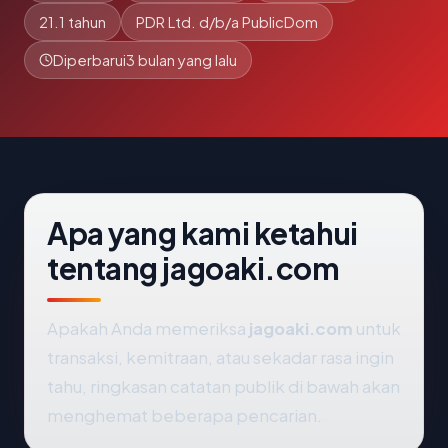
21.1 tahun
PDR Ltd. d/b/a PublicDom
Diperbarui
3 bulan yang lalu
Apa yang kami ketahui
tentang jagoaki.com
Apakah Anda memeriksa
jagoaki.com
untuk
transaksi, kemitraan, atau sekadar rasa ingin
tahu, ringkasan catatan publik di bawah akan
menghemat beberapa pencarian.