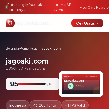
Didukung infrastruktur
Uptime API:
·
Fitur
Cara
Popule
tepercaya
99.95%
RadioeduGuard
Cek Gratis
Beranda
›
Pemeriksaan
›
jagoaki.com
jagoaki.com
#B58F1501 · Sangat Aman
95
/ 100
Indonesia
46.202.184.61
HTTPS Valid