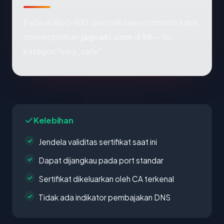
Pada skala 0-100, pemeriksaan otomatis kami
menempatkan
jagoaki.com
di
95
— itu
kategori "very_safe".
Kelebihan
Jendela validitas sertifikat saat ini
Dapat dijangkau pada port standar
Sertifikat dikeluarkan oleh CA terkenal
Tidak ada indikator pembajakan DNS