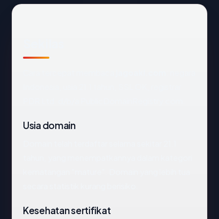
Sekilas
Cara tercepat membaca
jagoaki.com
: negara
Indonesia, usia 21.1 tahun, SSL OK, registrar
PDR Ltd. d/b/a PublicDomainRegistry.com.
Usia domain
Domain telah terdaftar selama sekitar 21.1
tahun, yang menempatkannya dalam kategori
kematangan "mature". Domain yang lebih tua
secara statistik kurang berisiko.
Kesehatan sertifikat