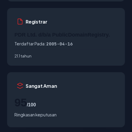
Registrar
PDR Ltd. d/b/a PublicDomainRegistry.
Terdaftar Pada:
2005-04-16
21.1 tahun
Sangat Aman
95
/100
Ringkasan keputusan