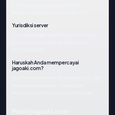
Sertifikat yang saat ini disajikan oleh
jagoaki.com
dipecahkan sebagai: OK.
Yurisdiksi server
IP di balik
jagoaki.com
berada di Indonesia,
pada infrastruktur yang disediakan oleh
HOSTINGER ID.
Haruskah Anda mempercayai
jagoaki.com?
Skor kami murni teknis. Situs dengan SSL valid,
beberapa tahun riwayat, dan registrar
terkemuka cenderung berskor lebih tinggi.
Posisi jagoaki.com