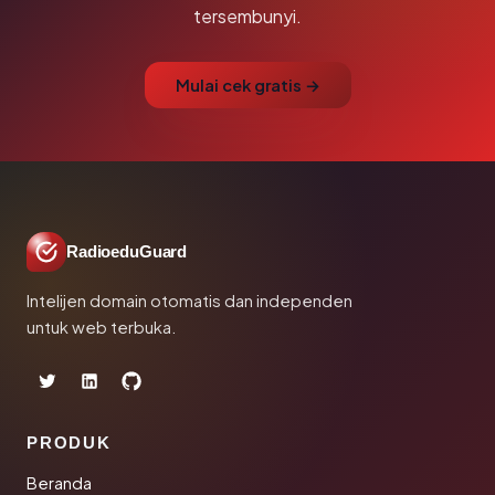
tersembunyi.
Mulai cek gratis →
RadioeduGuard
Intelijen domain otomatis dan independen
untuk web terbuka.
PRODUK
Beranda