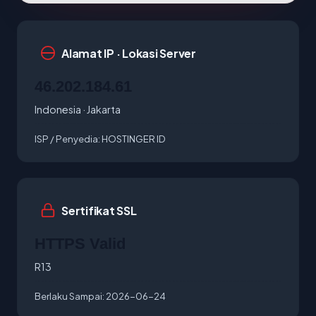
Alamat IP · Lokasi Server
46.202.184.61
Indonesia · Jakarta
ISP / Penyedia:
HOSTINGER ID
Sertifikat SSL
HTTPS Valid
R13
Berlaku Sampai:
2026-06-24