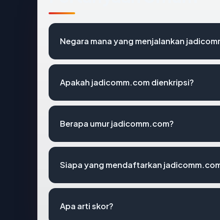
Negara mana yang menjalankan jadico
Apakah jadicomm.com dienkripsi?
Berapa umur jadicomm.com?
Siapa yang mendaftarkan jadicomm.co
Apa arti skor?