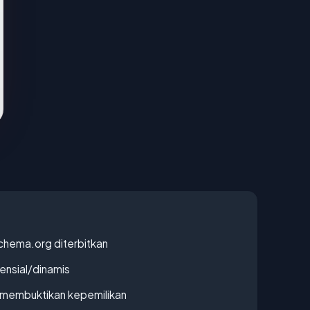
chema.org diterbitkan
densial/dinamis
ak membuktikan kepemilikan