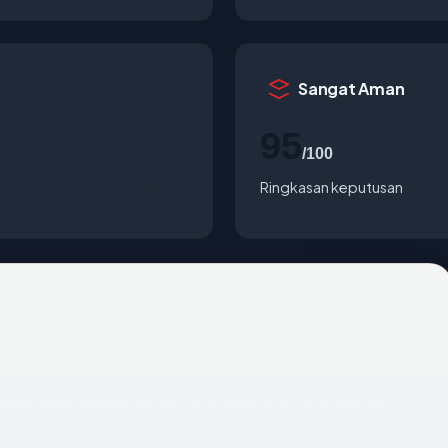
Sangat Aman
95
/100
Ringkasan keputusan
omm.com
, kami mengekstrak empat anchor: negara
sia 18.5 tahun, status enkripsi OK.