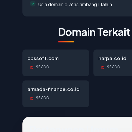
Usia domain di atas ambang 1 tahun
Domain Terkait
cpssoft.com
harpa.co.id
95/100
95/100
ID
ID
armada-finance.co.id
95/100
ID
Pertanyaan Umum