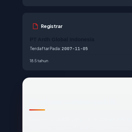
Registrar
PT Ardh Global Indonesia
Terdaftar Pada:
2007-11-05
18.5 tahun
Ringkasan catatan publik
Dari catatan publik yang terkait dengan
jadic
Indonesia, registrar PT Ardh Global Indonesia, u