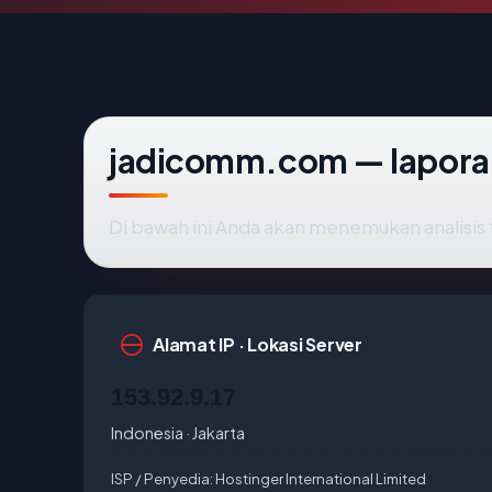
jadicomm.com — lapora
Di bawah ini Anda akan menemukan analisi
Alamat IP · Lokasi Server
153.92.9.17
Indonesia · Jakarta
ISP / Penyedia:
Hostinger International Limited