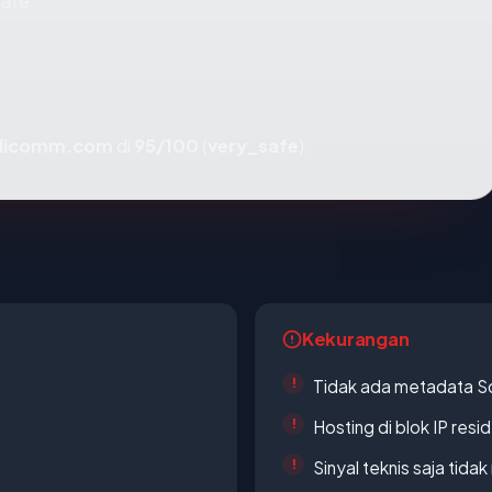
safe".
dicomm.com
di
95/100
(
very_safe
).
Kekurangan
Tidak ada metadata S
Hosting di blok IP resi
Sinyal teknis saja tid