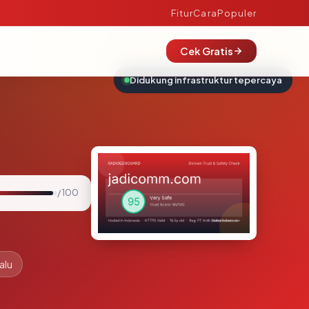
Fitur
Cara
Populer
Cek Gratis
Didukung infrastruktur tepercaya
/ 100
alu