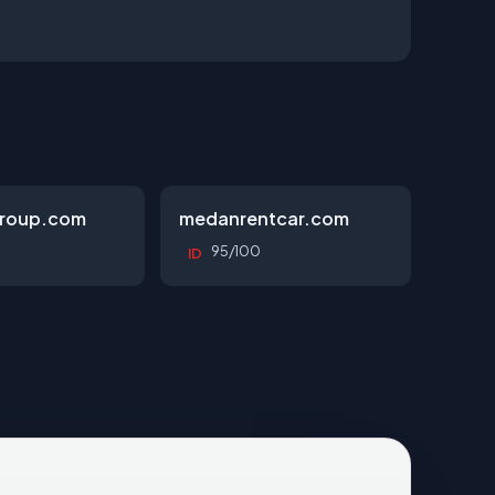
roup.com
medanrentcar.com
95/100
ID