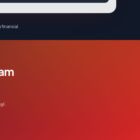
 finansial.
lam
yi.