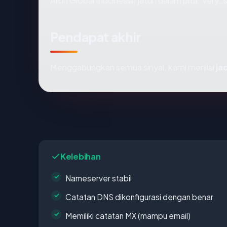
Ardh Global Indonesia) jatuh dalam pita "very_
Pendapat akhir
Menggabungkan semua sinyal, kami menilai
ja
Kelebihan
Nameserver stabil
Catatan DNS dikonfigurasi dengan benar
Memiliki catatan MX (mampu email)