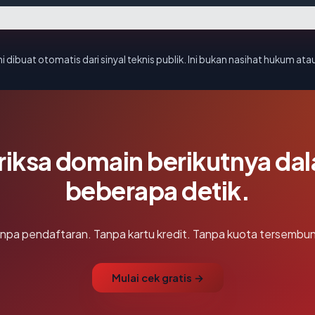
i dibuat otomatis dari sinyal teknis publik. Ini bukan nasihat hukum atau
riksa domain berikutnya da
beberapa detik.
npa pendaftaran. Tanpa kartu kredit. Tanpa kuota tersembun
Mulai cek gratis →