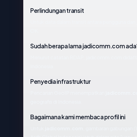
Perlindungan transit
Untuk data dalam transit antara pengguna da
OK.
Sudah berapa lama jadicomm.com ada
Menurut catatan RDAP, jadicomm.com didaftarka
Indonesia.
Penyedia infrastruktur
Pencarian GeoIP menempatkan
jadicomm.
geografis di Indonesia.
Bagaimana kami membaca profil ini
Untuk
jadicomm.com
, gambaran gabungan (1