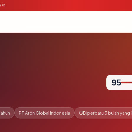
95%
95
tahun
PT Ardh Global Indonesia
Diperbarui
3 bulan yang l