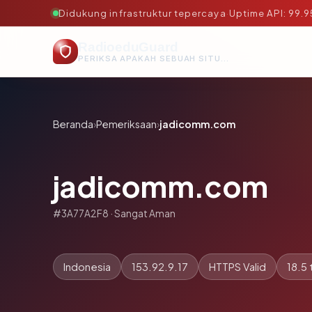
Didukung infrastruktur tepercaya
·
Uptime API: 99.
RadioeduGuard
PERIKSA APAKAH SEBUAH SITUS AMAN, TEPERCAYA, DAN TERVERIFIKASI DALAM HITUNGAN DETIK.
Beranda
›
Pemeriksaan
›
jadicomm.com
jadicomm.com
#3A77A2F8 · Sangat Aman
Indonesia
153.92.9.17
HTTPS Valid
18.5 