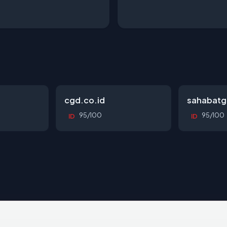
cgd.co.id
sahabatg
95/100
95/100
ID
ID