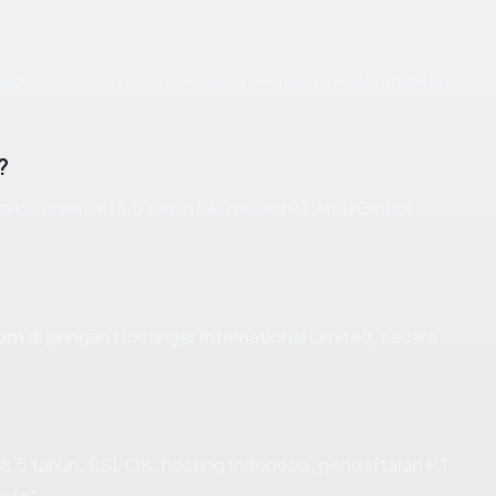
n jadicomm.com, pemeriksaan enkripsi mengembalikan:
?
n sekitar 18.5 tahun lalu melalui PT Ardh Global
com
di jaringan Hostinger International Limited, secara
8.5 tahun, SSL OK, hosting Indonesia, pendaftaran PT