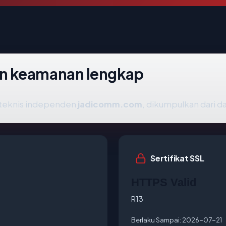
n keamanan lengkap
s teknis independen
jadicomm.com
, dikumpulkan dari da
Sertifikat SSL
HTTPS Valid
R13
Berlaku Sampai:
2026-07-21