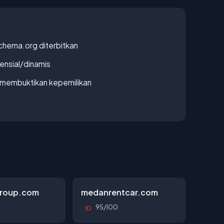
chema.org diterbitkan
densial/dinamis
ak membuktikan kepemilikan
roup.com
medanrentcar.com
95/100
ID