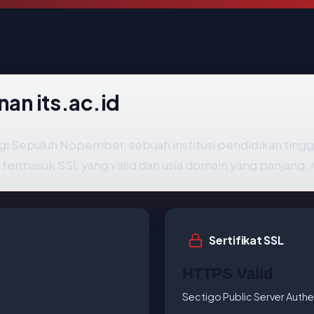
an its.ac.id
logi Sepuluh Nopember, sebuah institusi pendidikan tinggi 
rmasuk SSL yang valid dan usia domain yang panjang, me
Sertifikat SSL
HTTPS Valid
Sectigo Public Server Authe