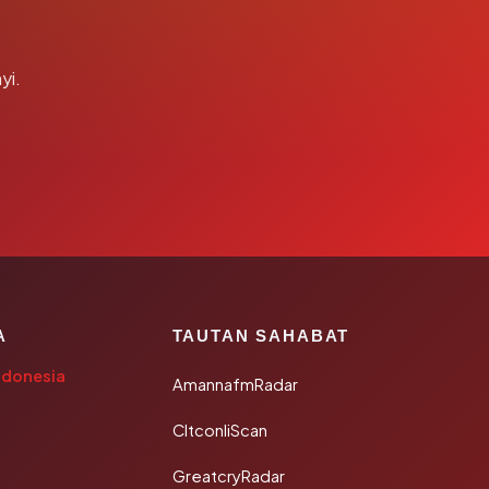
yi.
A
TAUTAN SAHABAT
ndonesia
AmannafmRadar
CltconliScan
GreatcryRadar