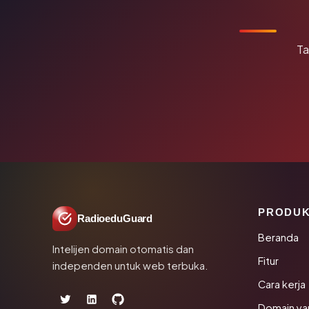
Ta
PRODU
RadioeduGuard
Beranda
Intelijen domain otomatis dan
Fitur
independen untuk web terbuka.
Cara kerja
Domain ya