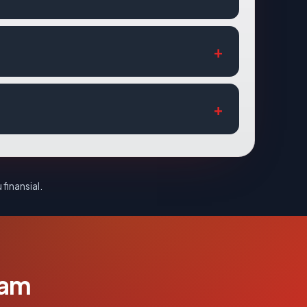
 finansial.
lam