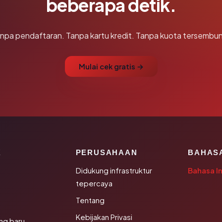
beberapa detik.
npa pendaftaran. Tanpa kartu kredit. Tanpa kuota tersembun
Mulai cek gratis →
K
PERUSAHAAN
BAHAS
Didukung infrastruktur
Bahasa I
tepercaya
Tentang
Kebijakan Privasi
ng baru