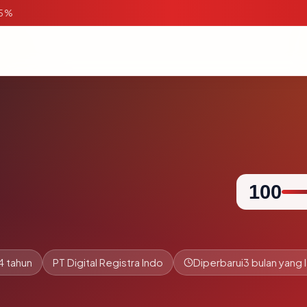
95%
100
4 tahun
PT Digital Registra Indo
Diperbarui
3 bulan yang l