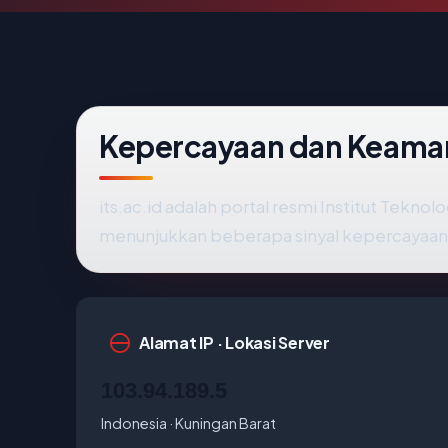
Kepercayaan dan Keaman
its.ac.id adalah portal resmi Institut Tekno
menunjukkan beberapa sinyal kepercayaan te
Alamat IP · Lokasi Server
103.94.189.5
Indonesia · Kuningan Barat