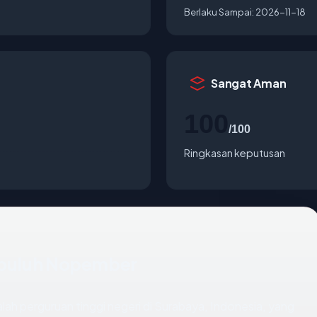
Berlaku Sampai:
2026-11-18
Sangat Aman
100
/100
Ringkasan keputusan
Sepuluh Nopember
ah perguruan tinggi negeri di Surabaya, Indonesia, yang