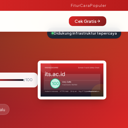
Fitur
Cara
Populer
Cek Gratis
Didukung infrastruktur tepercaya
/ 100
alu