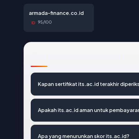
armada-finance.co.id
95/100
ID
Pertanyaan Umum
Kapan sertifikat its.ac.id terakhir diperik
Apakah its.ac.id aman untuk pembayaran
Apa yang menurunkan skor its.ac.id?