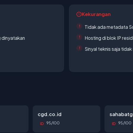
Kekurangan
Tidak ada metadata S
g dinyatakan
Hosting di blok IP resi
Sinyal teknis saja tid
cgd.co.id
sahabatg
95/100
95/100
ID
ID