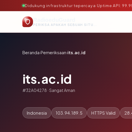
Didukung infrastruktur tepercaya
·
Uptime API: 99.
RadioeduGuard
PERIKSA APAKAH SEBUAH SITUS AMAN, TEPERCAYA, DAN TERVERIFIKASI DALAM HITUNGAN DETIK.
Beranda
›
Pemeriksaan
›
its.ac.id
its.ac.id
#32A04278 · Sangat Aman
Indonesia
103.94.189.5
HTTPS Valid
28.