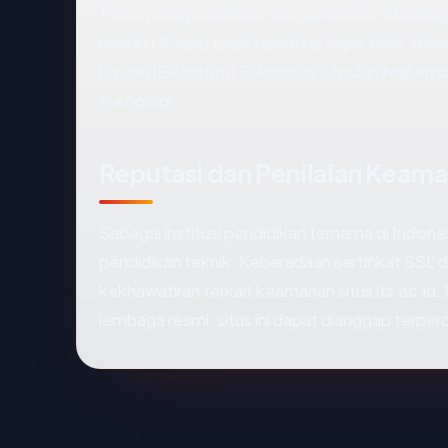
fokus pada pendidikan dan penelitian di bidang
resmi ITS yang telah terdaftar sejak 1998, men
bawah ISP Institut Teknologi Sepuluh Nopember
teknologi.
Reputasi dan Penilaian Keam
Sebagai institusi pendidikan ternama di Indone
pendidikan teknik. Keberadaan sertifikat SSL 
kekhawatiran terkait keamanan situs its.ac.id
lembaga resmi, situs ini dapat dianggap terper