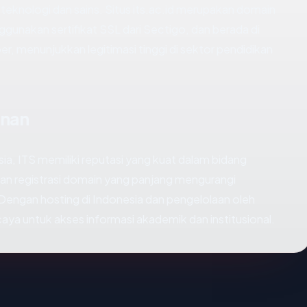
 teknologi dan sains. Situs its.ac.id merupakan domain
ggunakan sertifikat SSL dari Sectigo, dan berada di
, menunjukkan legitimasi tinggi di sektor pendidikan
anan
sia, ITS memiliki reputasi yang kuat dalam bidang
dan registrasi domain yang panjang mengurangi
. Dengan hosting di Indonesia dan pengelolaan oleh
caya untuk akses informasi akademik dan institusional.