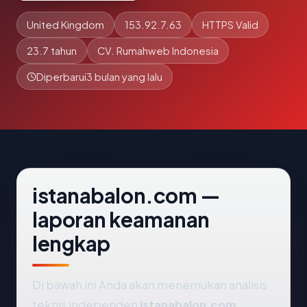
United Kingdom
153.92.7.63
HTTPS Valid
23.7 tahun
CV. Rumahweb Indonesia
Diperbarui
3 bulan yang lalu
istanabalon.com —
laporan keamanan
lengkap
Di bawah ini Anda akan menemukan analisis
teknis independen
istanabalon.com
,