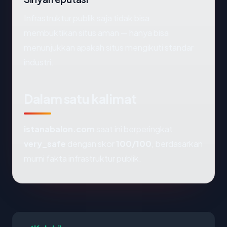
Infrastruktur publik saja tidak bisa
membuktikan situs aman — hanya bisa
menunjukkan apakah situs mengikuti standar
industri.
Dalam satu kalimat
istanabalon.com
saat ini berperingkat
very_safe
dengan skor
100/100
, berdasarkan
murni fakta infrastruktur publik.