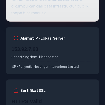
dikumpulkan dari data infrastruktur publik
tanpa bias manusia.
Alamat IP · Lokasi Server
153.92.7.63
United Kingdom · Manchester
ISP / Penyedia:
Hostinger International Limited
Sertifikat SSL
HTTPS Valid