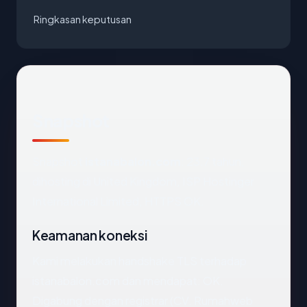
Ringkasan keputusan
Snapshot
Snapshot
istanabalon.com
: 23.7 tahun,
dihosting di United Kingdom, ISP Hostinger
International Limited, HTTPS OK.
Keamanan koneksi
Kami melakukan handshake TLS terhadap
istanabalon.com dan mendapat: OK.
Digabung dengan registrar (CV. Rumahweb