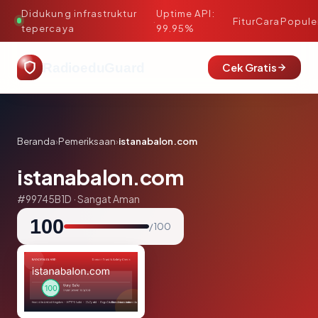
Didukung infrastruktur
Uptime API:
·
Fitur
Cara
Popule
tepercaya
99.95%
RadioeduGuard
Cek Gratis
Beranda
›
Pemeriksaan
›
istanabalon.com
istanabalon.com
#99745B1D · Sangat Aman
100
/ 100