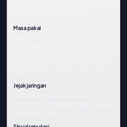
Indonesia) dan negara (United Kingdom), ini
memberi tampilan keamanan dasar.
Masa pakai
Dihitung dari hari pendaftaran,
istanabalon.com
sudah ada sekitar 23.7
tahun melalui CV. Rumahweb Indonesia —
dalam kategori kematangan "mature" model
kami.
Jejak jaringan
Dari perspektif jaringan, istanabalon.com
dihosting di United Kingdom melalui Hostinger
International Limited.
Sinyal reputasi