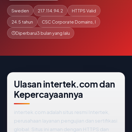
Sweden
217.114.94.2
HTTPS Valid
24.5 tahun
CSC Corporate Domains, I
Diperbarui
3 bulan yang lalu
Ulasan intertek.com dan
Kepercayaannya
intertek.com adalah situs resmi Intertek,
perusahaan layanan pengujian dan sertifikasi
global. Situs ini aman dengan HTTPS dan