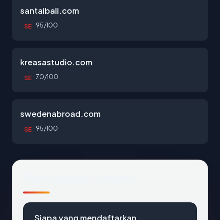
santaibali.com
95/100
SE
kreasastudio.com
70/100
SE
swedenabroad.com
95/100
SE
Pertanyaan Umum
Siapa yang mendaftarkan