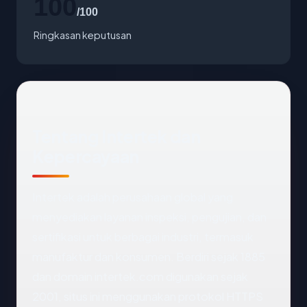
100
/100
Ringkasan keputusan
Tentang Intertek dan
Kepercayaan
Intertek adalah perusahaan global yang
menyediakan layanan inspeksi, pengujian, dan
sertifikasi untuk berbagai industri, termasuk
manufaktur dan konsumen. Berdiri sejak 1885
dan domain intertek.com digunakan sejak
2001, situs ini menggunakan protokol HTTPS