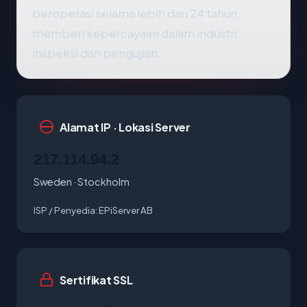
beroperasi selama lebih dari 24 tahun,
memberi kepercayaan dalam industri
inspeksi dan pengujian.
Alamat IP · Lokasi Server
217.114.94.2
Sweden · Stockholm
ISP / Penyedia:
EPiServer AB
Sertifikat SSL