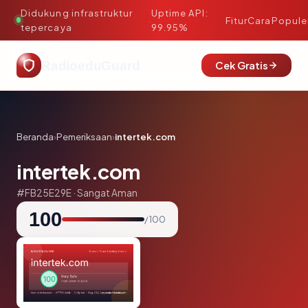
Didukung infrastruktur
Uptime API:
·
Fitur
Cara
Popule
tepercaya
99.95%
RadioeduGuard
Cek Gratis
Beranda
›
Pemeriksaan
›
intertek.com
intertek.com
#FB25E29E · Sangat Aman
100
/ 100