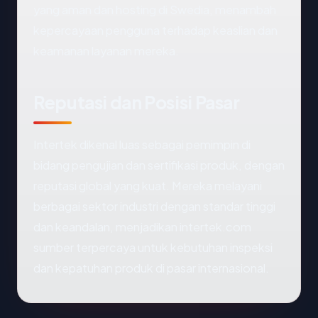
yang aman dan hosting di Swedia, menambah
kepercayaan pengguna terhadap keaslian dan
keamanan layanan mereka.
Reputasi dan Posisi Pasar
Intertek dikenal luas sebagai pemimpin di
bidang pengujian dan sertifikasi produk, dengan
reputasi global yang kuat. Mereka melayani
berbagai sektor industri dengan standar tinggi
dan keandalan, menjadikan intertek.com
sumber terpercaya untuk kebutuhan inspeksi
dan kepatuhan produk di pasar internasional.