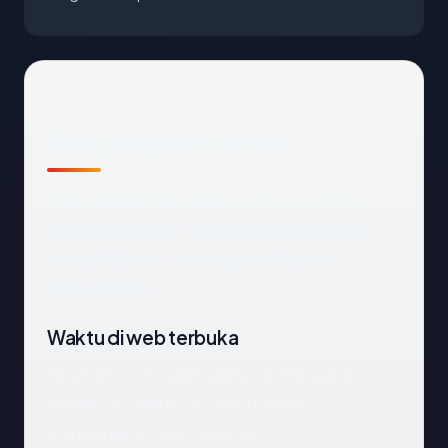
Apa yang kami amati
Melihat
inkemaris.com
dari luar, titik data
terpenting adalah negara hosting (Canada),
status SSL (OK), dan registrar (Tucows
Domains Inc.).
Waktu di web terbuka
inkemaris.com telah terlihat di DNS publik
sekitar 26.1 tahun. Itu cukup untuk
meninggalkan jejak reputasi.