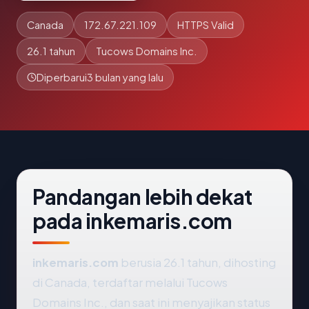
Canada
172.67.221.109
HTTPS Valid
26.1 tahun
Tucows Domains Inc.
Diperbarui
3 bulan yang lalu
Pandangan lebih dekat
pada inkemaris.com
inkemaris.com
berusia 26.1 tahun, dihosting
di Canada, terdaftar melalui Tucows
Domains Inc., dan saat ini menyajikan status