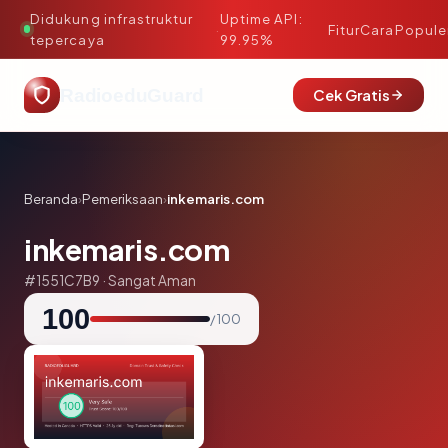
Didukung infrastruktur
Uptime API:
·
Fitur
Cara
Popule
tepercaya
99.95%
RadioeduGuard
Cek Gratis
Beranda
›
Pemeriksaan
›
inkemaris.com
inkemaris.com
#1551C7B9 · Sangat Aman
100
/ 100