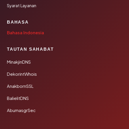
Syarat Layanan
BAHASA
Bahasa Indonesia
TAUTAN SAHABAT
MinakjinDNS
DekorintWhois
AnakbornSSL
BalielitDNS
AbumasgrSec