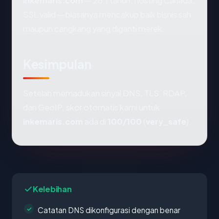
inkemaris.com
— 26.1 tahun, hosting Canada,
SSL valid — biasanya mencakup baik bisnis sah
maupun cangkang yang diganti merek.
Kesimpulan
Setelah memadukan sinyal DNS, TLS, RDAP,
dan GeoIP, skor otomatis kami untuk
inkemaris.com
ada di
100/100
(
very_safe
).
Kelebihan
Catatan DNS dikonfigurasi dengan benar