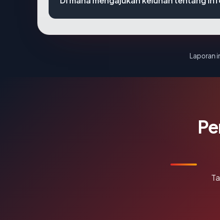
Di mana mengajukan keluhan tentang i
Laporan in
Pe
Ta