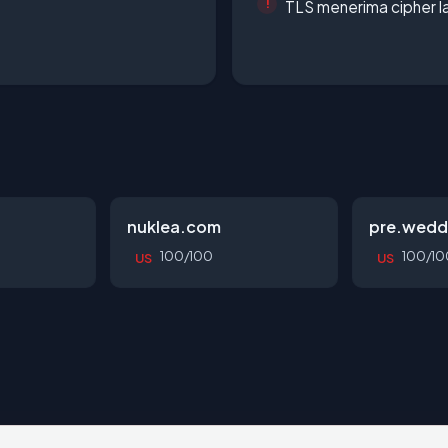
TLS menerima cipher 
nuklea.com
pre.wedd
100/100
100/10
US
US