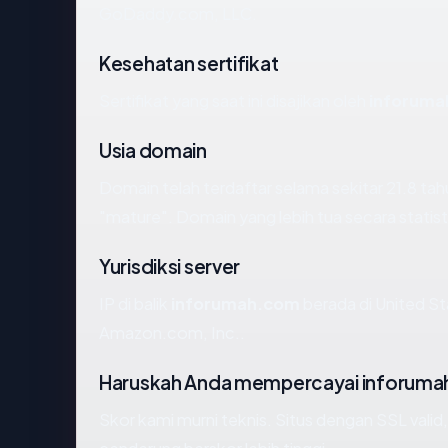
GoDaddy.com, LLC.
Kesehatan sertifikat
Sertifikat yang saat ini disajikan oleh
inforum
Usia domain
Domain telah terdaftar selama sekitar 21.8 
"mature". Domain yang lebih tua secara statisti
Yurisdiksi server
IP di balik
inforumah.com
berada di United St
Amazon.com, Inc..
Haruskah Anda mempercayai inforum
Skor kami murni teknis. Situs dengan SSL valid