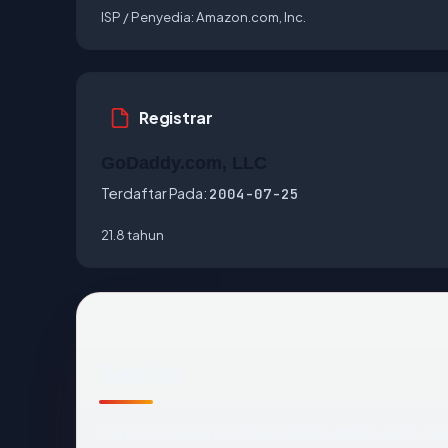
ISP / Penyedia:
Amazon.com, Inc.
Registrar
GoDaddy.com, LLC
Terdaftar Pada:
2004-07-25
21.8 tahun
Sekilas
Cara tercepat membaca
inforumah.com
: ne