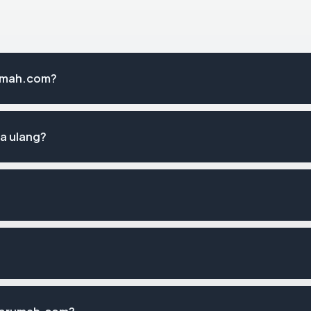
rumah.com?
a ulang?