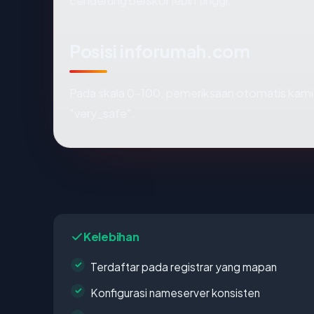
cenderung berskor lebih tinggi.
Posisi inforumah.com
Pada skala 0-100, pemeriksaan otomatis ka
"very_safe".
Kelebihan
Terdaftar pada registrar yang mapan
Konfigurasi nameserver konsisten