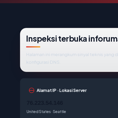
Inspeksi terbuka infor
Halaman ini merangkum sinyal teknis yang 
konfigurasi DNS.
Alamat IP · Lokasi Server
76.223.54.146
United States · Seattle