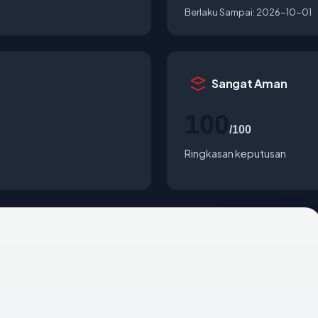
Berlaku Sampai:
2026-10-01
Sangat Aman
100
/100
Ringkasan keputusan
gara United States, usia 21.8 tahun, SSL OK, registrar