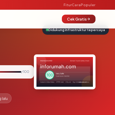
Fitur
Cara
Populer
Cek Gratis
Didukung infrastruktur tepercaya
/ 100
 lalu