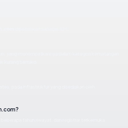
ah.com
dipecahkan sebagai: OK.
tahun, yang menempatkannya dalam kategori kematangan
k kurang berisiko.
ates, pada infrastruktur yang disediakan oleh
ah.com?
, beberapa tahun riwayat, dan registrar terkemuka