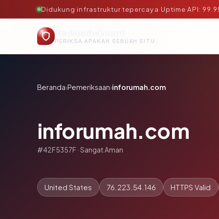
Didukung infrastruktur tepercaya
·
Uptime API: 99.
RadioeduGuard
PERIKSA APAKAH SEBUAH SITUS AMAN, TEPERCAYA, DAN TERVERIFIKASI DALAM HITUNGAN DETIK.
Beranda
›
Pemeriksaan
›
inforumah.com
inforumah.com
#42F5357F · Sangat Aman
United States
76.223.54.146
HTTPS Valid