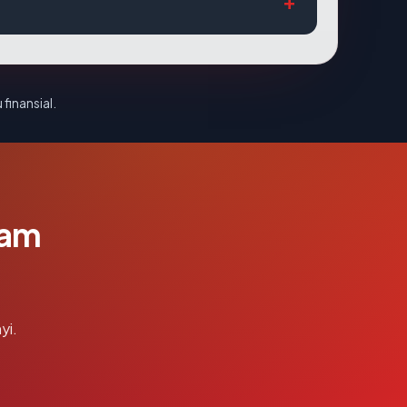
 finansial.
lam
yi.