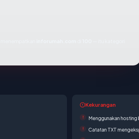
mi menempatkan
inforumah.com
di
100
— itu kategori
Kekurangan
Menggunakan hosting 
Catatan TXT mengeksp