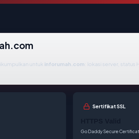
umah.com
dikumpulkan untuk
inforumah.com
: lokasi server, status
Sertifikat SSL
HTTPS Valid
Go Daddy Secure Certificat