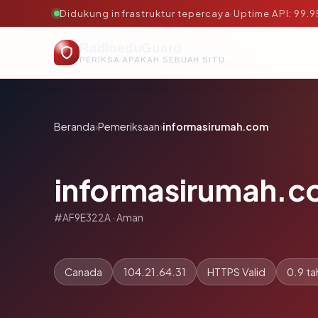
Didukung infrastruktur tepercaya
·
Uptime API: 99.
RadioeduGuard
PERIKSA APAKAH SEBUAH SITUS AMAN, TEPERCAYA, DAN TERVERIFIKASI DALAM HITUNGAN DETIK.
Beranda
›
Pemeriksaan
›
informasirumah.com
informasirumah.
#AF9E322A · Aman
Canada
104.21.64.31
HTTPS Valid
0.9 ta