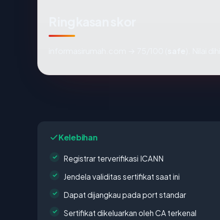
Ringkasan skor
informasirumah.com → 75/100 (
safe
). Nilai 
Kelebihan
Registrar terverifikasi ICANN
Jendela validitas sertifikat saat ini
Dapat dijangkau pada port standar
Sertifikat dikeluarkan oleh CA terkenal