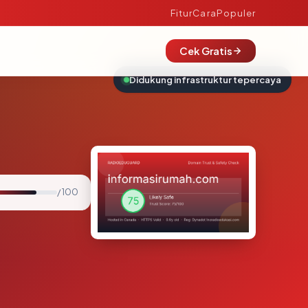
Fitur
Cara
Populer
Cek Gratis
Didukung infrastruktur tepercaya
/ 100