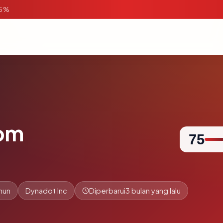
95%
com
75
hun
Dynadot Inc
Diperbarui
3 bulan yang lalu