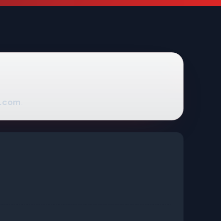
h.com
.