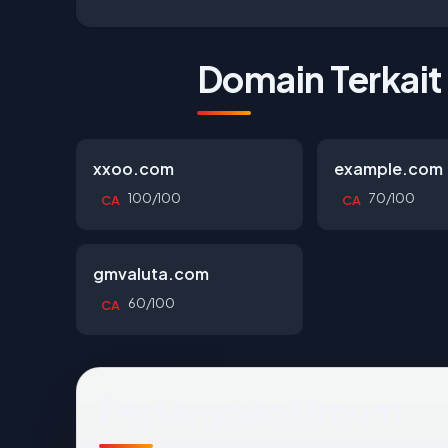
Domain Terkait
xxoo.com
example.com
100/100
70/100
CA
CA
gmvaluta.com
60/100
CA
Pertanyaan Umum