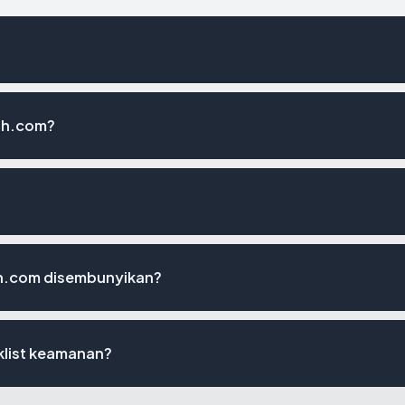
ah.com?
h.com disembunyikan?
klist keamanan?