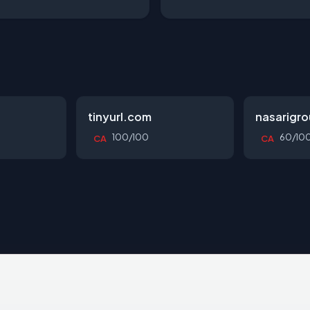
tinyurl.com
nasarigr
100/100
60/10
CA
CA