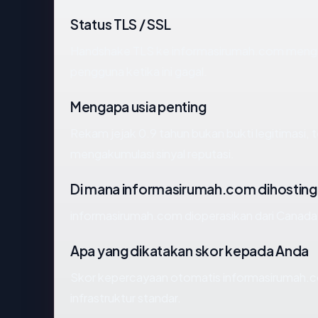
Status TLS / SSL
Handshake TLS ke informasirumah.com meng
pengguna ketika ini gagal.
Mengapa usia penting
Rekam jejak 0.9 tahun bukan bukti legitimasi, t
mengakumulasi sinyal reputasi.
Di mana informasirumah.com dihosting
informasirumah.com dioperasikan dari Canada v
Apa yang dikatakan skor kepada Anda
Skor kepercayaan otomatis informasirumah.c
infrastruktur standar.