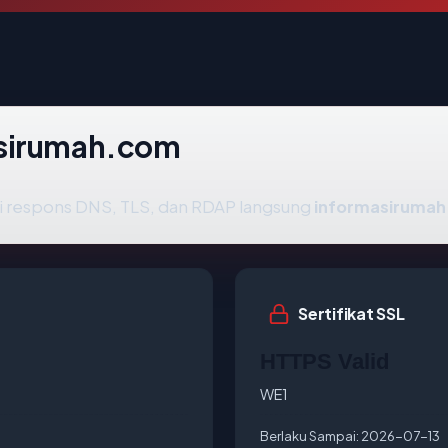
asirumah.com
i respons DNS, TLS, dan RDAP langsung
informasiruma
Sertifikat SSL
HTTPS Valid
WE1
Berlaku Sampai:
2026-07-13