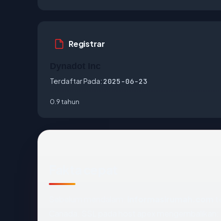
Registrar
Dynadot Inc
Terdaftar Pada:
2025-06-23
0.9 tahun
Fakta cepat
Sebelum mendalam:
informasirumah.com
te
Canada. SSL pada host apex mengembalikan: