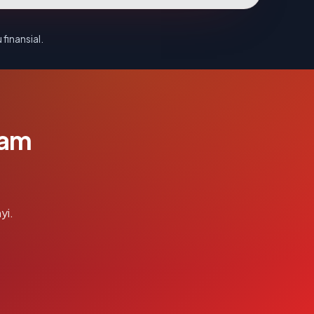
 finansial.
lam
yi.