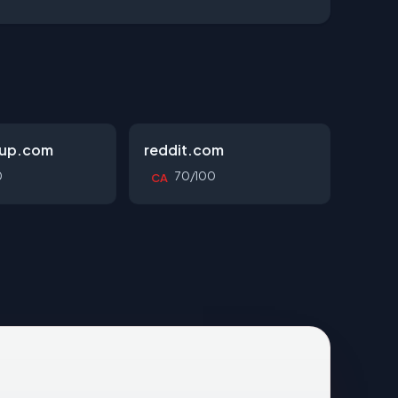
oup.com
reddit.com
0
70/100
CA