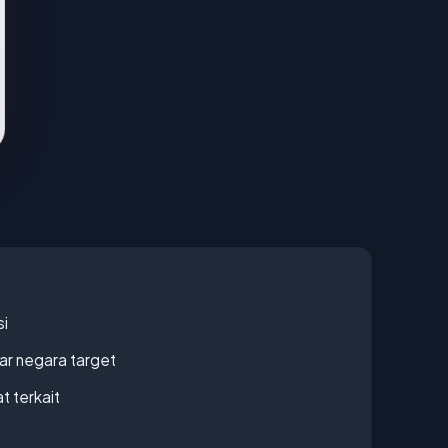
si
uar negara target
t terkait