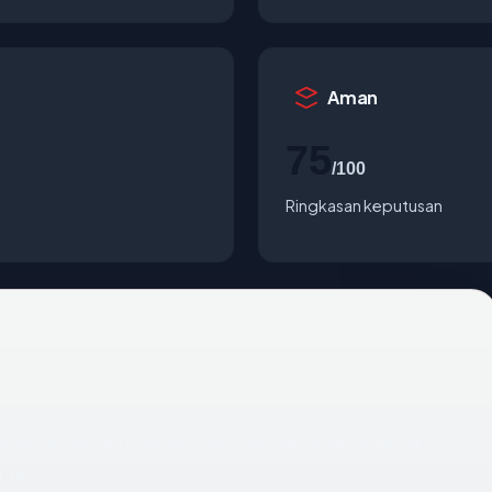
Aman
75
/100
Ringkasan keputusan
rdaftar melalui Dynadot Inc dan saat ini dihosting di
 OK.