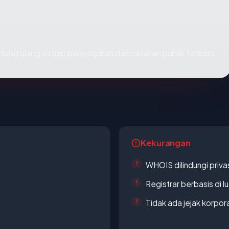
dihitung ulang setiap penyegaran dari catatan publik terbaru.
Kekurangan
WHOIS dilindungi priva
Registrar berbasis di l
Tidak ada jejak korpora