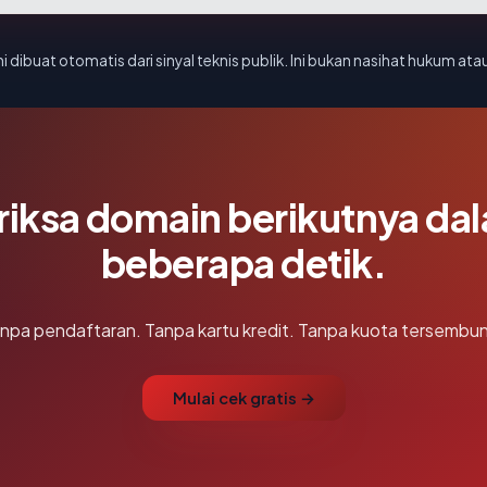
i dibuat otomatis dari sinyal teknis publik. Ini bukan nasihat hukum atau
riksa domain berikutnya da
beberapa detik.
npa pendaftaran. Tanpa kartu kredit. Tanpa kuota tersembun
Mulai cek gratis →