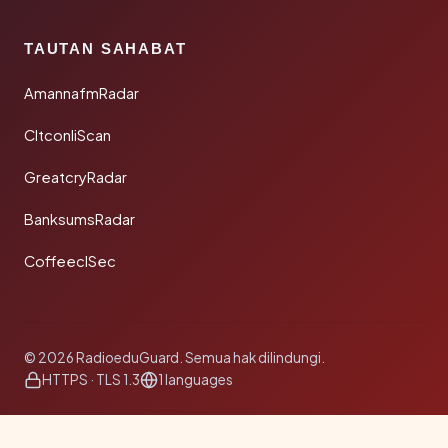
TAUTAN SAHABAT
AmannafmRadar
CltconliScan
GreatcryRadar
BanksumsRadar
CoffeeclSec
© 2026 RadioeduGuard. Semua hak dilindungi.
HTTPS · TLS 1.3
1 languages