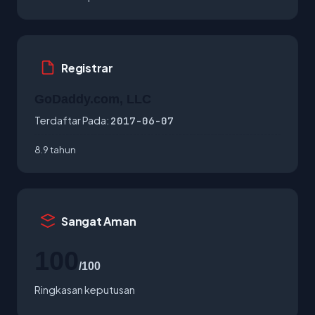
Registrar
GoDaddy.com, LLC
Terdaftar Pada:
2017-06-07
8.9 tahun
Sangat Aman
100
/100
Ringkasan keputusan