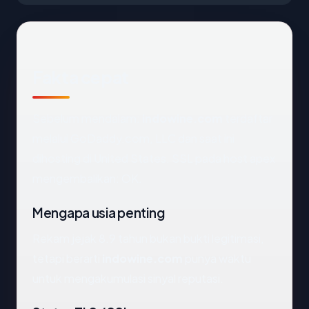
Fakta cepat
Sebelum mendalam:
indowine.com
terdaftar
melalui GoDaddy.com, LLC dan saat ini
dihosting di United States. SSL pada host apex
mengembalikan: OK.
Mengapa usia penting
Rekam jejak 8.9 tahun bukan bukti legitimasi,
tetapi berarti
indowine.com
punya waktu
untuk mengakumulasi sinyal reputasi.