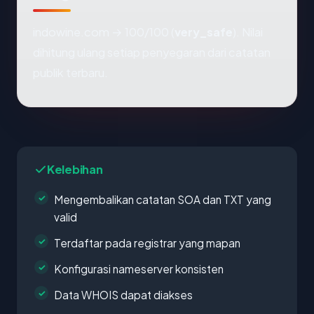
indowine.com → 100/100 (
very_safe
). Nilai
dihitung ulang setiap penyegaran dari catatan
publik terbaru.
Kelebihan
Mengembalikan catatan SOA dan TXT yang
valid
Terdaftar pada registrar yang mapan
Konfigurasi nameserver konsisten
Data WHOIS dapat diakses