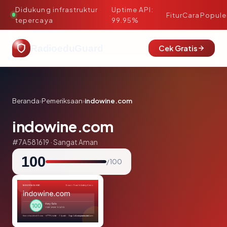
Didukung infrastruktur
Uptime API:
·
Fitur
Cara
Popule
tepercaya
99.95%
RadioeduGuard
Cek Gratis
Beranda
›
Pemeriksaan
›
indowine.com
indowine.com
#7A581619 · Sangat Aman
100
/ 100