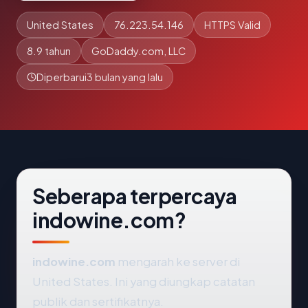
United States
76.223.54.146
HTTPS Valid
8.9 tahun
GoDaddy.com, LLC
Diperbarui
3 bulan yang lalu
Seberapa terpercaya
indowine.com?
indowine.com
mengarah ke server di
United States. Ini yang diungkap catatan
publik dan sertifikatnya.