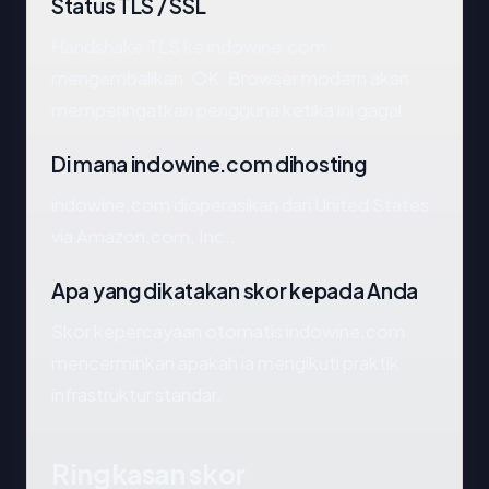
Status TLS / SSL
Handshake TLS ke indowine.com
mengembalikan: OK. Browser modern akan
memperingatkan pengguna ketika ini gagal.
Di mana indowine.com dihosting
indowine.com dioperasikan dari United States
via Amazon.com, Inc..
Apa yang dikatakan skor kepada Anda
Skor kepercayaan otomatis indowine.com
mencerminkan apakah ia mengikuti praktik
infrastruktur standar.
Ringkasan skor