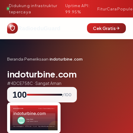
Didukung infrastruktur
Uptime API:
·
Fitur
Cara
Popule
tepercaya
99.95%
RadioeduGuard
Cek Gratis
Beranda
›
Pemeriksaan
›
indoturbine.com
indoturbine.com
#4DCE758C · Sangat Aman
100
/ 100