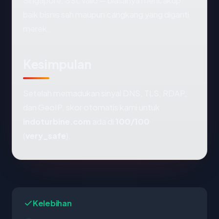
Singapore, SSL valid — biasanya mencakup
baik bisnis sah maupun cangkang yang diganti
merek.
Kesimpulan
Setelah memadukan sinyal DNS, TLS, RDAP,
dan GeoIP, skor otomatis kami untuk
indoturbine.com
ada di
100/100
(
very_safe
).
Kelebihan