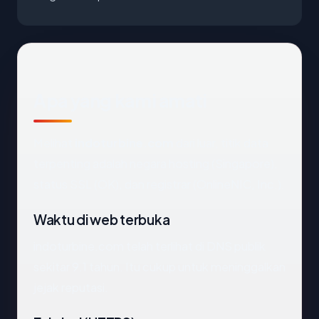
Apa yang kami amati
Melihat
indoturbine.com
dari luar, titik data
terpenting adalah negara hosting (Singapore),
status SSL (OK), dan registrar (OnlineNIC, Inc.).
Waktu di web terbuka
indoturbine.com telah terlihat di DNS publik
sekitar 9.1 tahun. Itu cukup untuk meninggalkan
jejak reputasi.