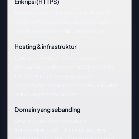
Enkripsi (HTTPS)
Pemeriksaan HTTPS mengembalikan OK.
Sertifikat TLS yang valid adalah minimum
mutlak yang harus dimiliki situs modern.
Hosting & infrastruktur
Domain saat ini mengarah ke server di
Singapore
, disajikan oleh HOSTINGER SG.
Lokasi hosting tidak sama dengan
kepercayaan, tetapi memberi tahu yurisdiksi
mana yang menangani data.
Domain yang sebanding
Situs dengan metadata serupa
indoturbine.com
— 9.1 tahun, hosting