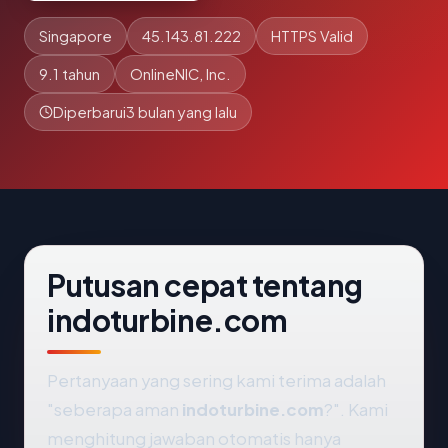
Singapore
45.143.81.222
HTTPS Valid
9.1 tahun
OnlineNIC, Inc.
Diperbarui
3 bulan yang lalu
Putusan cepat tentang
indoturbine.com
Pertanyaan yang sering kami terima adalah
"seberapa aman
indoturbine.com
?". Kami
menghitung jawaban otomatis hanya