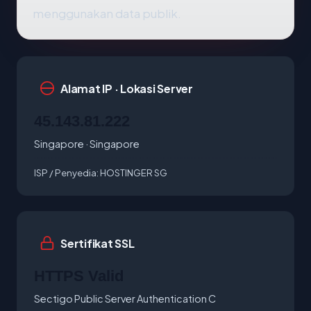
menggunakan data publik.
Alamat IP · Lokasi Server
45.143.81.222
Singapore · Singapore
ISP / Penyedia:
HOSTINGER SG
Sertifikat SSL
HTTPS Valid
Sectigo Public Server Authentication C