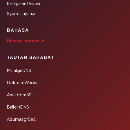
Kebijakan Privasi
Syarat Layanan
BAHASA
Bahasa Indonesia
TAUTAN SAHABAT
MinakjinDNS
DekorintWhois
AnakbornSSL
BalielitDNS
AbumasgrSec