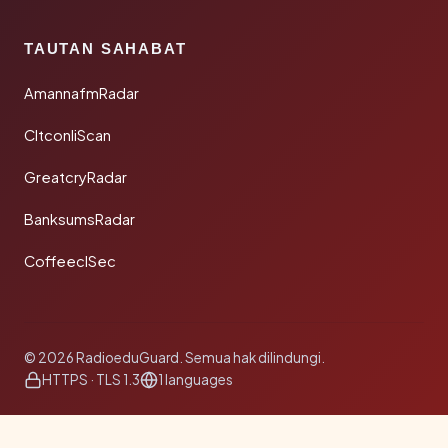
TAUTAN SAHABAT
AmannafmRadar
CltconliScan
GreatcryRadar
BanksumsRadar
CoffeeclSec
© 2026 RadioeduGuard. Semua hak dilindungi.
HTTPS · TLS 1.3
1 languages