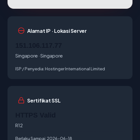
Alamat IP · Lokasi Server
151.106.117.77
Singapore · Singapore
ISP / Penyedia:
Hostinger International Limited
Sertifikat SSL
HTTPS Valid
R12
Berlaku Sampai:
2026-06-18