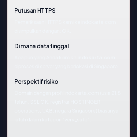
Putusan HTTPS
Pemeriksaan HTTPS kami ke indokarta.com
disimpulkan dengan: OK.
Di mana data tinggal
Apa pun yang Anda kirim ke
indokarta.com
diproses di server yang berlokasi di Singapore.
Perspektif risiko
Domain dengan profil indokarta.com (usia 21.8
tahun, SSL OK, registrar HOSTINGER
operations, UAB, negara Singapore) biasanya
jatuh dalam kategori "very_safe".