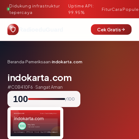
Didukung infrastruktur
Uptime API:
·
Fitur
Cara
Popule
tepercaya
99.95%
RadioeduGuard
Cek Gratis
Beranda
›
Pemeriksaan
›
indokarta.com
indokarta.com
#C0B410F6 · Sangat Aman
100
/ 100