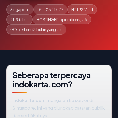
Singapore
151.106.117.77
HTTPS Valid
21.8 tahun
HOSTINGER operations, UA
Diperbarui
3 bulan yang lalu
Seberapa terpercaya
indokarta.com?
indokarta.com
mengarah ke server di
Singapore. Ini yang diungkap catatan publik
dan sertifikatnya.