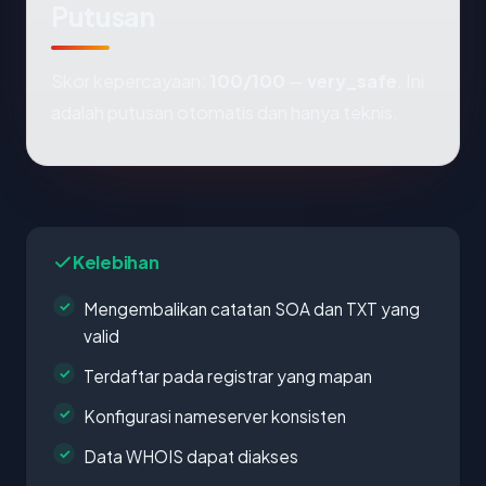
Putusan
Skor kepercayaan:
100/100
—
very_safe
. Ini
adalah putusan otomatis dan hanya teknis.
Kelebihan
Mengembalikan catatan SOA dan TXT yang
valid
Terdaftar pada registrar yang mapan
Konfigurasi nameserver konsisten
Data WHOIS dapat diakses