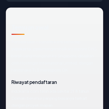
Temuan awal
Pemeriksaan otomatis kami terhadap
indokarta.com
mengembalikan respons DNS
bersih yang mengarah ke Singapore, disajikan
oleh Hostinger International Limited, dengan
handshake TLS merespons OK.
Riwayat pendaftaran
indokarta.com telah ada sekitar 21.8 tahun.
Domain berumur panjang biasanya terkait
dengan proyek mapan.