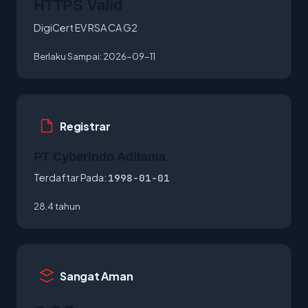
HTTPS Valid
DigiCert EV RSA CA G2
Berlaku Sampai:
2026-09-11
Registrar
PT Cyberindo Aditama
Terdaftar Pada:
1998-01-01
28.4 tahun
Sangat Aman