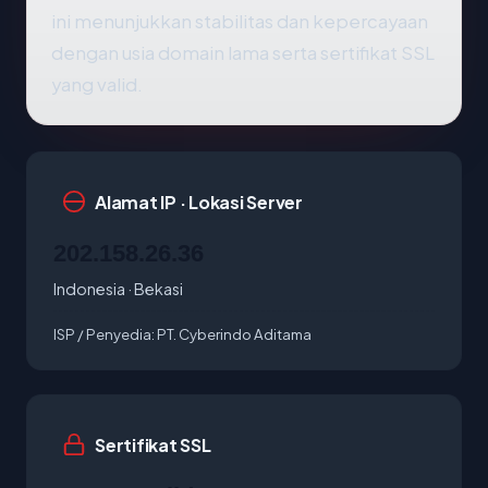
ini menunjukkan stabilitas dan kepercayaan
dengan usia domain lama serta sertifikat SSL
yang valid.
Alamat IP · Lokasi Server
202.158.26.36
Indonesia · Bekasi
ISP / Penyedia:
PT. Cyberindo Aditama
Sertifikat SSL