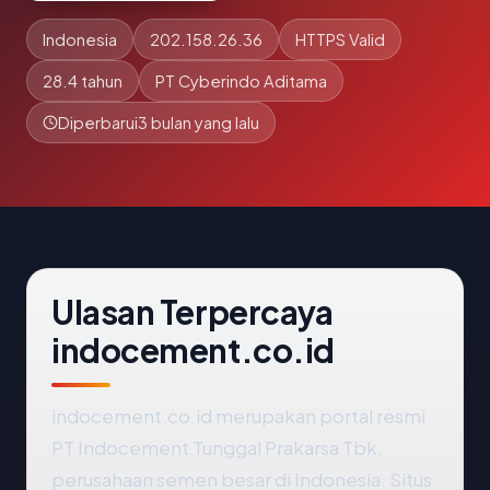
Indonesia
202.158.26.36
HTTPS Valid
28.4 tahun
PT Cyberindo Aditama
Diperbarui
3 bulan yang lalu
Ulasan Terpercaya
indocement.co.id
indocement.co.id merupakan portal resmi
PT Indocement Tunggal Prakarsa Tbk,
perusahaan semen besar di Indonesia. Situs