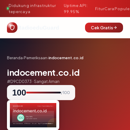
Didukung infrastruktur
Uptime API:
·
Fitur
Cara
Popule
tepercaya
99.95%
RadioeduGuard
Cek Gratis
Beranda
›
Pemeriksaan
›
indocement.co.id
indocement.co.id
#D9CD0373 · Sangat Aman
100
/ 100