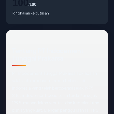
100
/100
Ringkasan keputusan
Tentang PT Indocement
Tunggal Prakarsa
PT Indocement Tunggal Prakarsa Tbk adalah
salah satu produsen semen terbesar di
Indonesia yang telah beroperasi sejak 1975.
Situs indocement.co.id telah terdaftar sejak
1998, menandakan reputasi dan keberlanjutan
bisnis yang kuat. Dengan penggunaan HTTPS