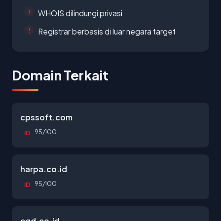
WHOIS dilindungi privasi
Registrar berbasis di luar negara target
Domain Terkait
cpssoft.com
95/100
ID
harpa.co.id
95/100
ID
cgd.co.id