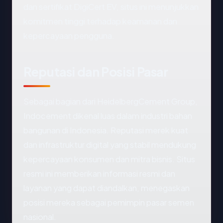
dan sertifikat DigiCert EV, situs ini menunjukkan
komitmen tinggi terhadap keamanan dan
kepercayaan pengguna.
Reputasi dan Posisi Pasar
Sebagai bagian dari HeidelbergCement Group,
Indocement dikenal luas dalam industri bahan
bangunan di Indonesia. Reputasi merek kuat
dan infrastruktur digital yang stabil mendukung
kepercayaan konsumen dan mitra bisnis. Situs
resmi ini memberikan informasi resmi dan
layanan yang dapat diandalkan, menegaskan
posisi mereka sebagai pemimpin pasar semen
nasional.