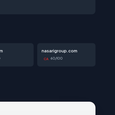
om
nasarigroup.com
0
60/100
CA