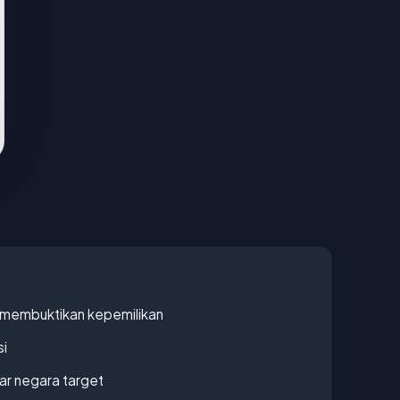
ak membuktikan kepemilikan
si
uar negara target