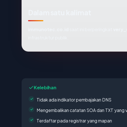
Dalam satu kalimat
immunotec.co.id
saat ini berperingkat
very_
infrastruktur publik.
Kelebihan
Tidak ada indikator pembajakan DNS
Mengembalikan catatan SOA dan TXT yang v
Terdaftar pada registrar yang mapan