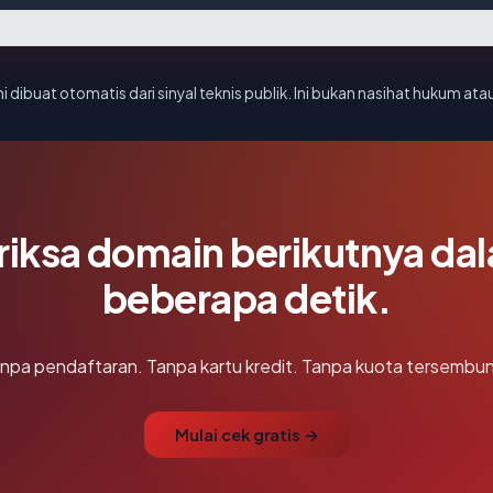
i dibuat otomatis dari sinyal teknis publik. Ini bukan nasihat hukum atau
riksa domain berikutnya da
beberapa detik.
npa pendaftaran. Tanpa kartu kredit. Tanpa kuota tersembun
Mulai cek gratis →