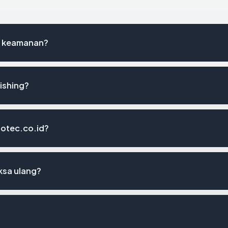
st keamanan?
ishing?
notec.co.id?
ksa ulang?