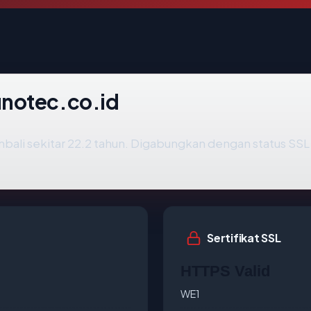
notec.co.id
bali sekitar 22.2 tahun. Digabungkan dengan status SS
Sertifikat SSL
HTTPS Valid
WE1