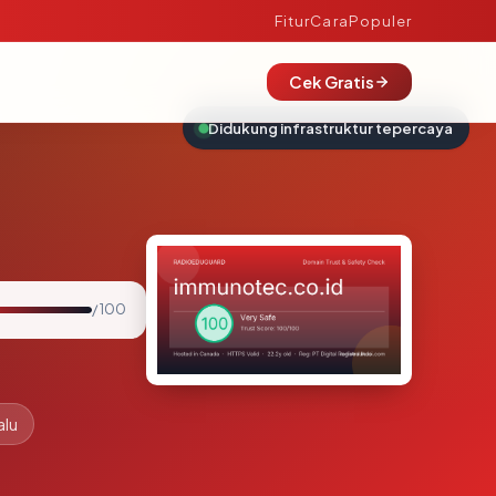
Fitur
Cara
Populer
Cek Gratis
Didukung infrastruktur tepercaya
/ 100
alu