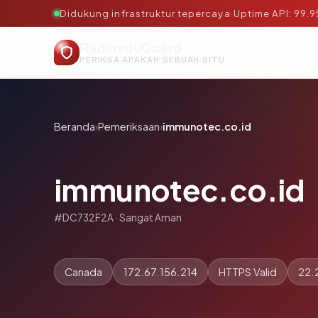
Didukung infrastruktur tepercaya
·
Uptime API: 99.
RadioeduGuard
PERIKSA APAKAH SEBUAH SITUS AMAN, TEPERCAYA, DAN TERVERIFIKASI DALAM HITUNGAN DETIK.
Beranda
›
Pemeriksaan
›
immunotec.co.id
immunotec.co.id
#DC732F2A · Sangat Aman
Canada
172.67.156.214
HTTPS Valid
22.