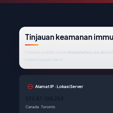
Tinjauan keamanan immu
Catatan publik untuk
immunotec.co.id
kem
kepercayaan kami.
Alamat IP · Lokasi Server
172.67.156.214
Canada · Toronto