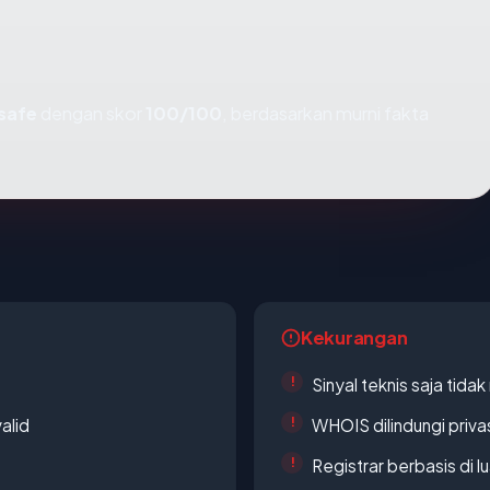
safe
dengan skor
100/100
, berdasarkan murni fakta
Kekurangan
Sinyal teknis saja tid
alid
WHOIS dilindungi priva
Registrar berbasis di l