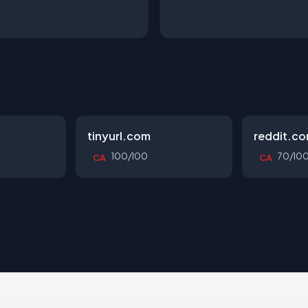
tinyurl.com
reddit.c
100/100
70/10
CA
CA