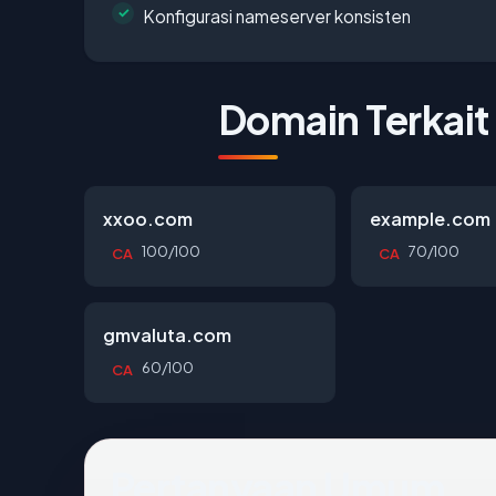
Konfigurasi nameserver konsisten
Domain Terkait
xxoo.com
example.com
100/100
70/100
CA
CA
gmvaluta.com
60/100
CA
Pertanyaan Umum