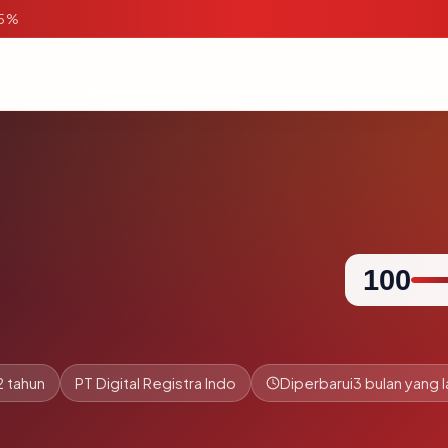
95%
100
2 tahun
PT Digital Registra Indo
Diperbarui
3 bulan yang l