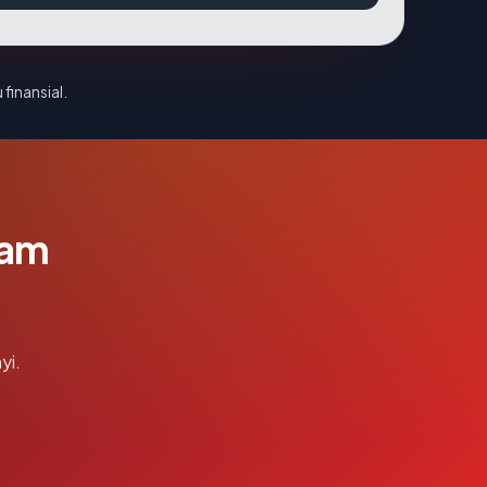
 finansial.
lam
yi.