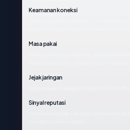
Keamanan koneksi
Kami melakukan handshake TLS terhadap imm
registrar (PT Digital Registra Indonesia) dan 
Masa pakai
Dihitung dari hari pendaftaran,
immunotec.co
Registra Indonesia — dalam kategori kematan
Jejak jaringan
Dari perspektif jaringan, immunotec.co.id dihos
Sinyal reputasi
Infrastruktur publik saja tidak bisa membukti
mengikuti standar industri.