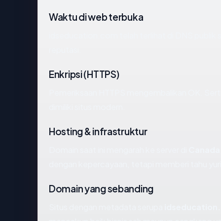
Waktu di web terbuka
idseducation.com telah terlihat di DNS publik s
reputasi.
Enkripsi (HTTPS)
Pemeriksaan HTTPS mengembalikan OK. Sertifi
dimiliki situs modern.
Hosting & infrastruktur
Domain saat ini mengarah ke server di
Canada
dengan kepercayaan, tetapi memberi tahu yur
Domain yang sebanding
Situs dengan metadata serupa
idseducation