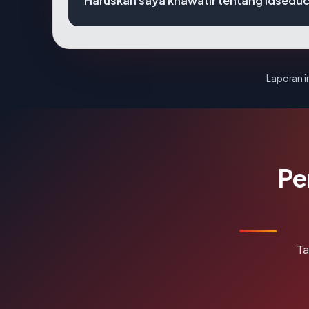
Haruskah saya khawatir tentang idsedu
Laporan in
Pe
Ta