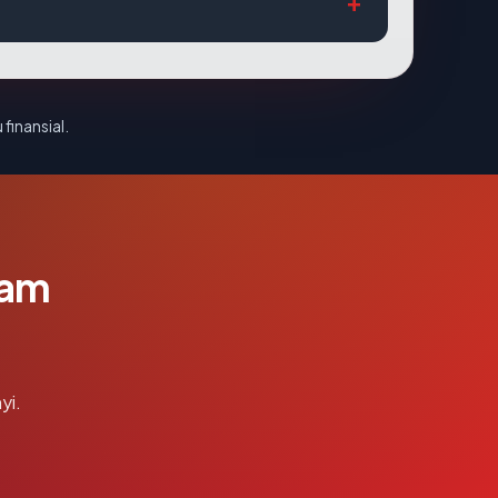
 finansial.
lam
yi.