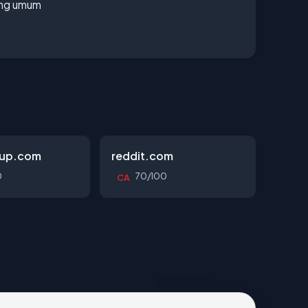
rang umum
oup.com
reddit.com
0
70/100
CA