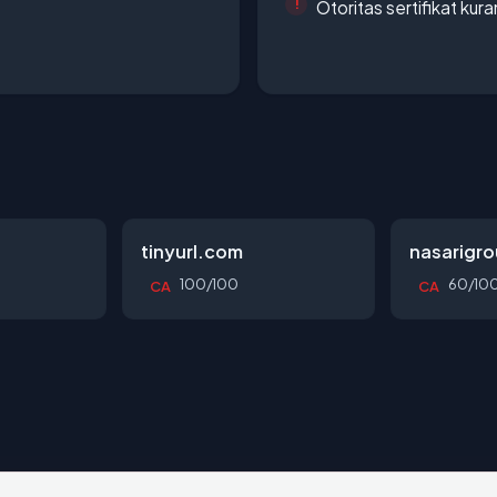
Otoritas sertifikat ku
tinyurl.com
nasarigr
100/100
60/10
CA
CA