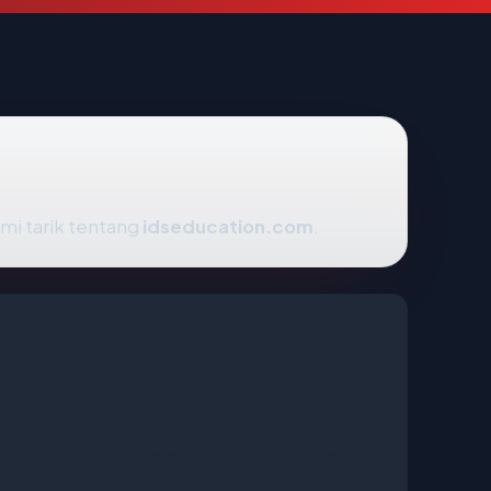
mi tarik tentang
idseducation.com
.