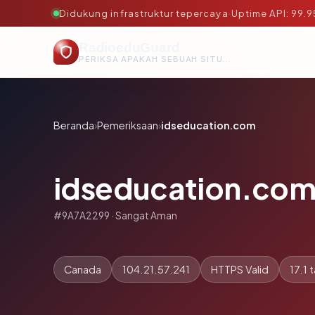
Didukung infrastruktur tepercaya
·
Uptime API: 99.
RadioeduGuard
PERIKSA APAKAH SEBUAH SITUS AMAN, TEPERCAYA, DAN TERVERIFIKASI DALAM HITUNGAN DETIK.
Beranda
›
Pemeriksaan
›
idseducation.com
idseducation.co
#9A7A2299 · Sangat Aman
Canada
104.21.57.241
HTTPS Valid
17.1 