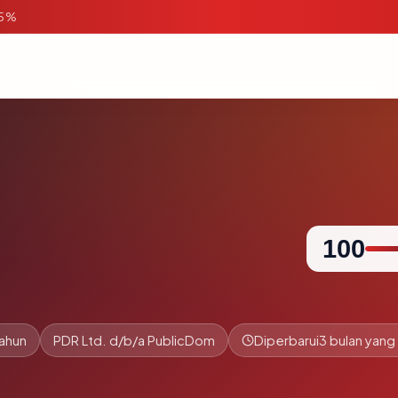
95%
m
100
tahun
PDR Ltd. d/b/a PublicDom
Diperbarui
3 bulan yang 