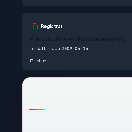
Registrar
PDR Ltd. d/b/a PublicDomainRegistry.
Terdaftar Pada:
2009-04-14
17.1 tahun
Apa yang kami amati
Melihat
idseducation.com
dari luar, titik da
(OK), dan registrar (PDR Ltd. d/b/a PublicDo