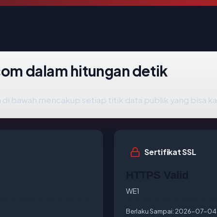
com dalam hitungan detik
 di bawah mencakup setiap titik data publik yang bisa ka
Sertifikat SSL
HTTPS Valid
WE1
Berlaku Sampai:
2026-07-04