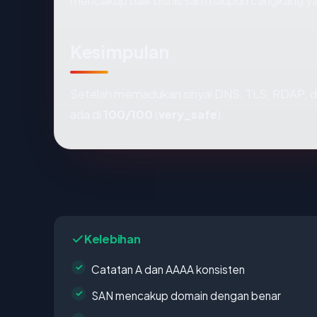
mencakup baik bisnis sah maupun cangkang ya
Kesimpulan
Setelah memadukan sinyal DNS, TLS, RDAP, d
ada di
100/100
(
very_safe
).
Kelebihan
Catatan A dan AAAA konsisten
SAN mencakup domain dengan benar