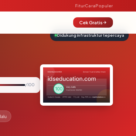
Fitur
Cara
Populer
Cek Gratis
Didukung infrastruktur tepercaya
/ 100
lalu