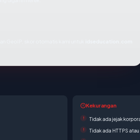
ng diganti merek.
an GeoIP, skor otomatis kami untuk
idseducation.com
Kekurangan
Tidak ada jejak korpora
Tidak ada HTTPS atau s