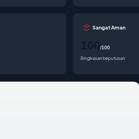
Sangat Aman
100
/100
Ringkasan keputusan
ta terpenting adalah negara hosting (Canada), status SSL
mainRegistry.com).