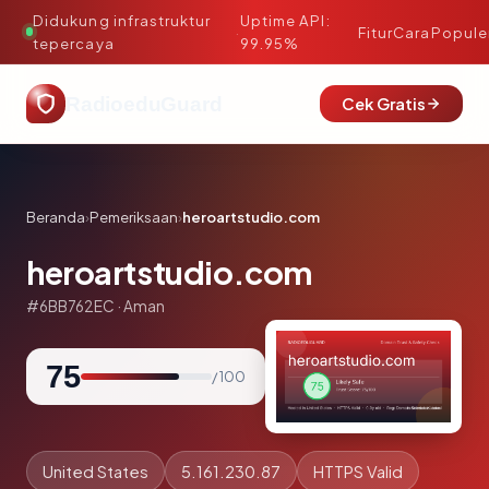
Didukung infrastruktur
Uptime API:
·
Fitur
Cara
Popule
tepercaya
99.95%
RadioeduGuard
Cek Gratis
Beranda
›
Pemeriksaan
›
heroartstudio.com
heroartstudio.com
#6BB762EC · Aman
75
/ 100
United States
5.161.230.87
HTTPS Valid