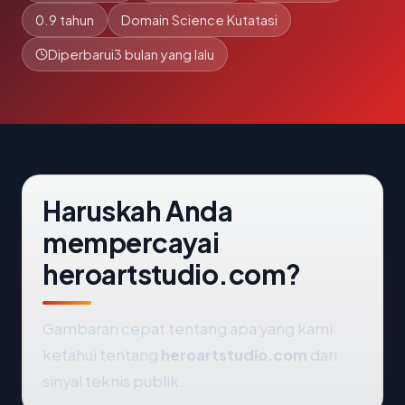
0.9 tahun
Domain Science Kutatasi
Diperbarui
3 bulan yang lalu
Haruskah Anda
mempercayai
heroartstudio.com?
Gambaran cepat tentang apa yang kami
ketahui tentang
heroartstudio.com
dari
sinyal teknis publik.