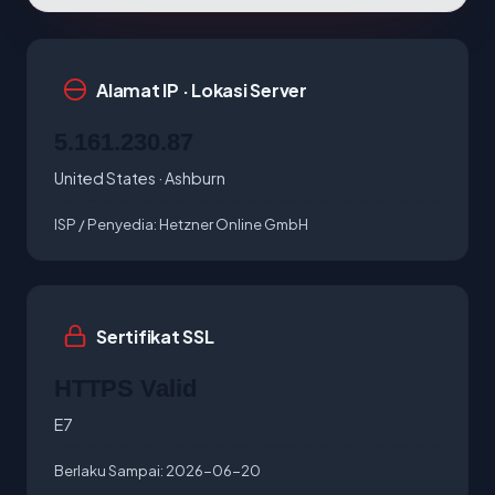
Alamat IP · Lokasi Server
5.161.230.87
United States · Ashburn
ISP / Penyedia:
Hetzner Online GmbH
Sertifikat SSL
HTTPS Valid
E7
Berlaku Sampai:
2026-06-20