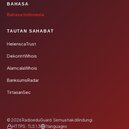
BAHASA
Bahasa Indonesia
TAUTAN SAHABAT
HelenscaTrust
DekorintWhois
AlamcalaWhois
BanksumsRadar
TirtasanSec
© 2026 RadioeduGuard. Semua hak dilindungi.
HTTPS · TLS 1.3
1 languages