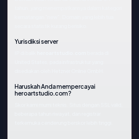
tahun, yang menempatkannya dalam kategori
kematangan "new". Domain yang lebih tua
secara statistik kurang berisiko.
Yurisdiksi server
IP di balik
heroartstudio.com
berada di
United States, pada infrastruktur yang
disediakan oleh Hetzner Online GmbH.
Haruskah Anda mempercayai
heroartstudio.com?
Skor kami murni teknis. Situs dengan SSL valid,
beberapa tahun riwayat, dan registrar
terkemuka cenderung berskor lebih tinggi.