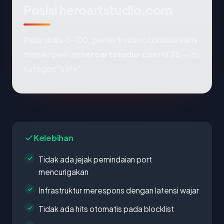
Posisi heroartstudio.com
Pada skala 0-100, pemeriksaan otomatis kami
menempatkan
heroartstudio.com
di
75
— itu
kategori "safe".
Kelebihan
Tidak ada jejak pemindaian port
mencurigakan
Infrastruktur merespons dengan latensi wajar
Tidak ada hits otomatis pada blocklist