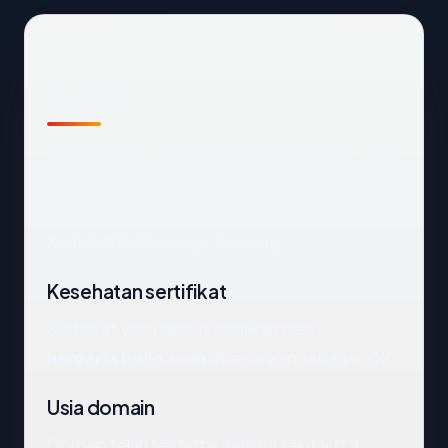
Sekilas
Cara tercepat membaca
heroartstudio.com
:
negara United States, usia 0.9 tahun, SSL OK,
registrar Domain Science Kutatasi Szolgaltato
Korlatolt Felelossegu Tarsasag.
Kesehatan sertifikat
Sertifikat yang saat ini disajikan oleh
heroartstudio.com
dipecahkan sebagai: OK.
Usia domain
Domain telah terdaftar selama sekitar 0.9