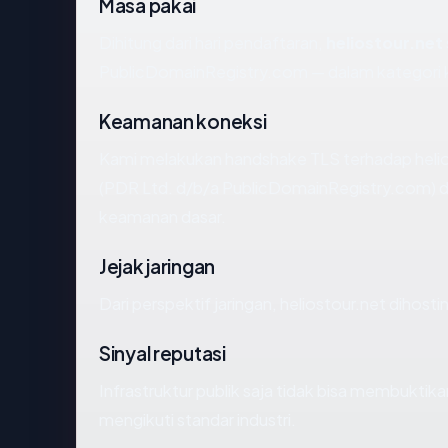
Masa pakai
Dihitung dari hari pendaftaran,
heliostour.net
PublicDomainRegistry.com — dalam kategori 
Keamanan koneksi
Kami melakukan handshake TLS terhadap helio
(PDR Ltd. d/b/a PublicDomainRegistry.com) da
keamanan dasar.
Jejak jaringan
Dari perspektif jaringan, heliostour.net dihost
Sinyal reputasi
Infrastruktur publik saja tidak bisa membukti
mengikuti standar industri.