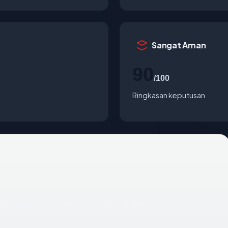
Sangat Aman
90
/100
Ringkasan keputusan
 di United States, ISP Google LLC, HTTPS OK.