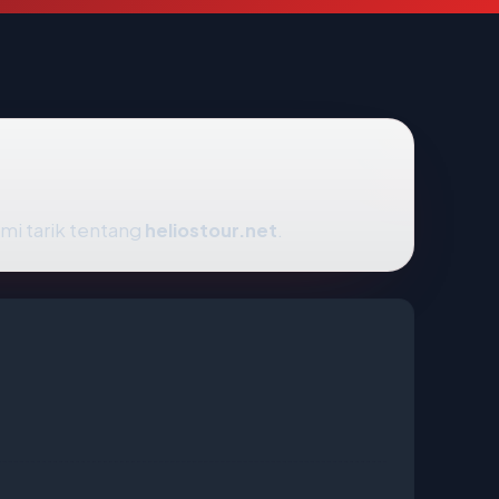
mi tarik tentang
heliostour.net
.