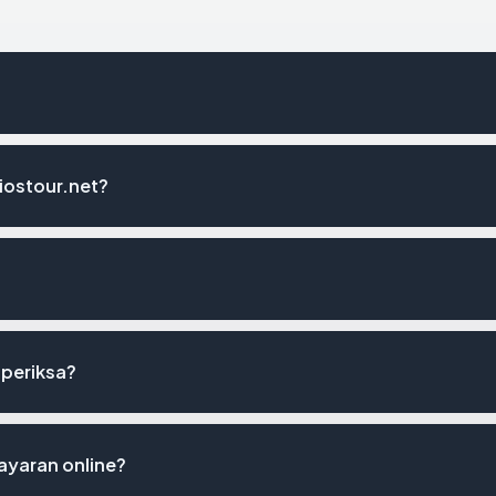
iostour.net?
iperiksa?
ayaran online?