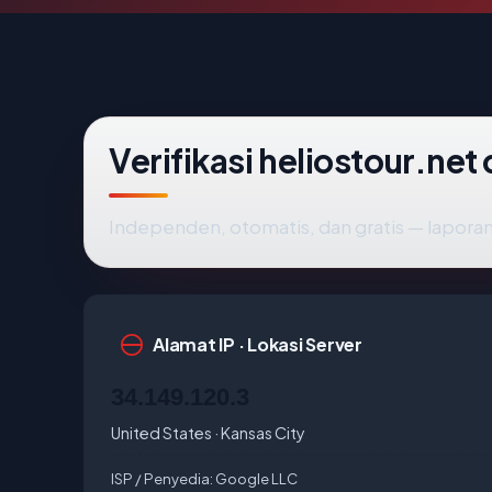
Verifikasi heliostour.net
Independen, otomatis, dan gratis — laporan
Alamat IP · Lokasi Server
34.149.120.3
United States · Kansas City
ISP / Penyedia:
Google LLC