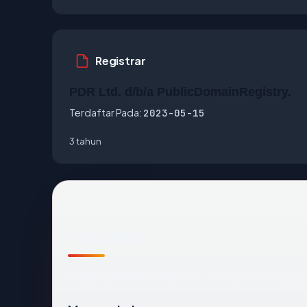
Registrar
PDR Ltd. d/b/a PublicDomainRegistry.
Terdaftar Pada:
2023-05-15
3 tahun
Snapshot
Snapshot
heliostour.net
: 3 tahun, dihosting