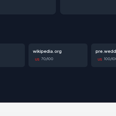
wikipedia.org
pre.wedd
70/100
100/10
US
US