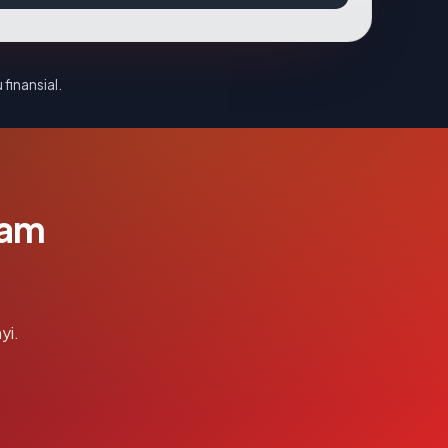
 finansial.
lam
yi.