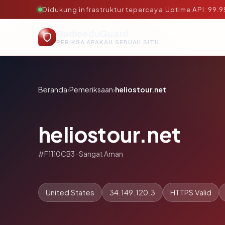
Didukung infrastruktur tepercaya
·
Uptime API: 99.
RadioeduGuard
PERIKSA APAKAH SEBUAH SITUS AMAN, TEPERCAYA, DAN TERVERIFIKASI DALAM HITUNGAN DETIK.
Beranda
›
Pemeriksaan
›
heliostour.net
heliostour.net
#F1110CB3 · Sangat Aman
United States
34.149.120.3
HTTPS Valid