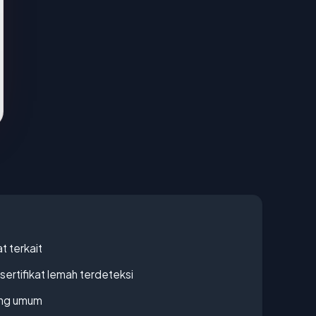
t terkait
ertifikat lemah terdeteksi
rang umum