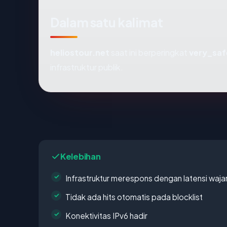
Dalam satu kalimat
heliostour.net
saat ini berperingkat
very_saf
infrastruktur publik.
Kelebihan
Infrastruktur merespons dengan latensi waja
Tidak ada hits otomatis pada blocklist
Konektivitas IPv6 hadir