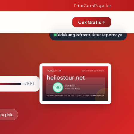
Fitur
Cara
Populer
Cek Gratis
Didukung infrastruktur tepercaya
/ 100
ng lalu