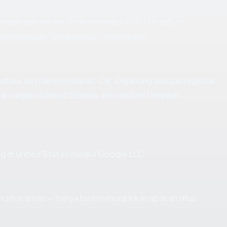
sudah ada sekitar 3 tahun melalui PDR Ltd. d/b/a
kematangan "established" model kami.
stour.net dan mendapat: OK. Digabung dengan registrar
n negara (United States), ini memberi tampilan
ing di United States melalui Google LLC.
kan situs aman — hanya bisa menunjukkan apakah situs