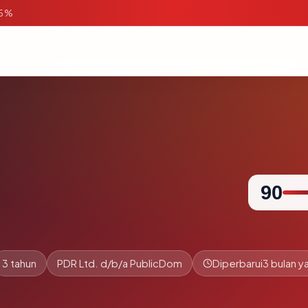
95%
90
3 tahun
PDR Ltd. d/b/a PublicDom
Diperbarui
3 bulan ya