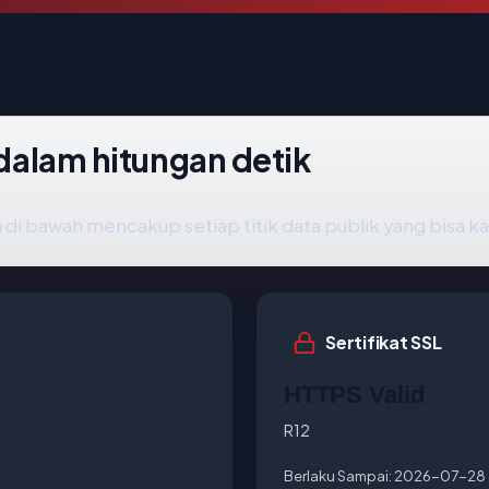
 dalam hitungan detik
 di bawah mencakup setiap titik data publik yang bisa ka
Sertifikat SSL
HTTPS Valid
R12
Berlaku Sampai:
2026-07-28