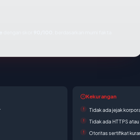
e
dengan skor
90/100
, berdasarkan murni fakta
Kekurangan
r
Tidak ada jejak korpora
Tidak ada HTTPS atau s
Otoritas sertifikat ku