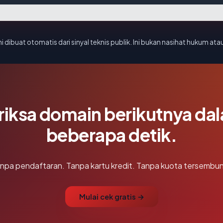
i dibuat otomatis dari sinyal teknis publik. Ini bukan nasihat hukum atau
riksa domain berikutnya da
beberapa detik.
npa pendaftaran. Tanpa kartu kredit. Tanpa kuota tersembun
Mulai cek gratis →