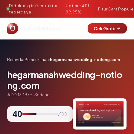
Didukung infrastruktur
Uptime API:
·
Fitur
Cara
Popule
tepercaya
99.95%
RadioeduGuard
Cek Gratis
Beranda
›
Pemeriksaan
›
hegarmanahwedding-notlong.com
hegarmanahwedding-notlo
ng.com
#DD33DB7E · Sedang
40
/ 100