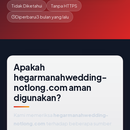
Tidak Diketahui
Tanpa HTTPS
Diperbarui
3 bulan yang lalu
Apakah
hegarmanahwedding-
notlong.com aman
digunakan?
Kami memeriksa
hegarmanahwedding-
notlong.com
terhadap beberapa sumber