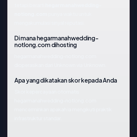
tetapi berarti
hegarmanahwedding-
notlong.com
punya waktu untuk
mengakumulasi sinyal reputasi.
Di mana hegarmanahwedding-
notlong.com dihosting
hegarmanahwedding-notlong.com
dioperasikan dari Unknown via Unknown.
Apa yang dikatakan skor kepada Anda
Skor kepercayaan otomatis
hegarmanahwedding-notlong.com
mencerminkan apakah ia mengikuti praktik
infrastruktur standar.