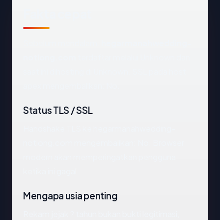
Fakta cepat
Sebelum mendalam:
hegarmanahwedding-
notlong.com
terdaftar melalui Unknown dan
saat ini dihosting di Unknown. SSL pada host
apex mengembalikan: No.
Status TLS / SSL
Handshake TLS ke hegarmanahwedding-
notlong.com mengembalikan: No. Browser
modern akan memperingatkan pengguna
ketika ini gagal.
Mengapa usia penting
Rekam jejak ? tahun bukan bukti legitimasi,