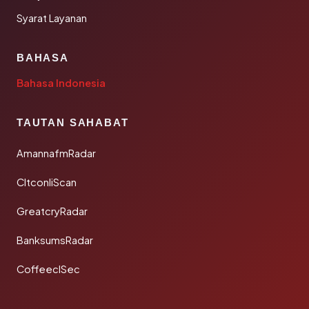
Syarat Layanan
BAHASA
Bahasa Indonesia
TAUTAN SAHABAT
AmannafmRadar
CltconliScan
GreatcryRadar
BanksumsRadar
CoffeeclSec