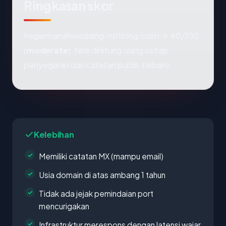
Ringkasan skor
hegarmanahwedding-notlong.com → 40/100
(
moderate
). Nilai dihitung ulang setiap
penyegaran dari catatan publik terbaru.
Kelebihan
Memiliki catatan MX (mampu email)
Usia domain di atas ambang 1 tahun
Tidak ada jejak pemindaian port
mencurigakan
Infrastruktur merespons dengan latensi wajar