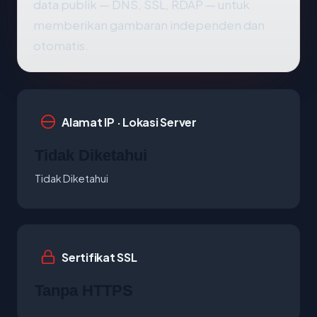
data publik — DNS, SSL, RDAP — untuk
memberikan gambaran independen dan
otomatis.
Alamat IP · Lokasi Server
Tidak Diketahui
Tidak Diketahui
Sertifikat SSL
Tanpa HTTPS