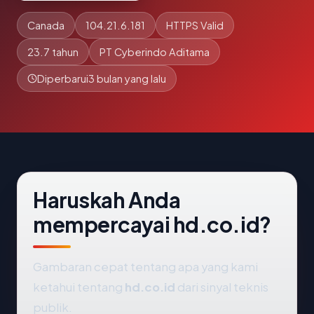
Canada
104.21.6.181
HTTPS Valid
23.7 tahun
PT Cyberindo Aditama
Diperbarui
3 bulan yang lalu
Haruskah Anda
mempercayai hd.co.id?
Gambaran cepat tentang apa yang kami
ketahui tentang
hd.co.id
dari sinyal teknis
publik.