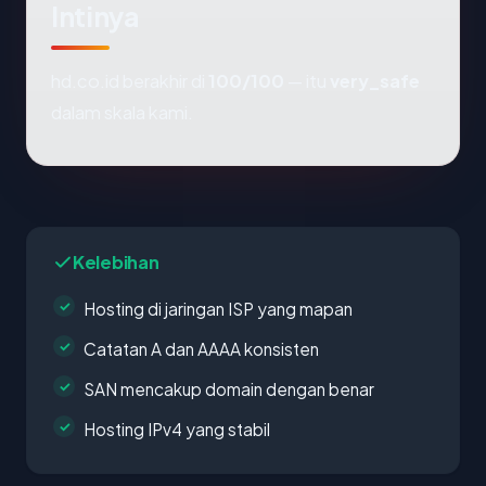
Intinya
hd.co.id berakhir di
100/100
— itu
very_safe
dalam skala kami.
Kelebihan
Hosting di jaringan ISP yang mapan
Catatan A dan AAAA konsisten
SAN mencakup domain dengan benar
Hosting IPv4 yang stabil