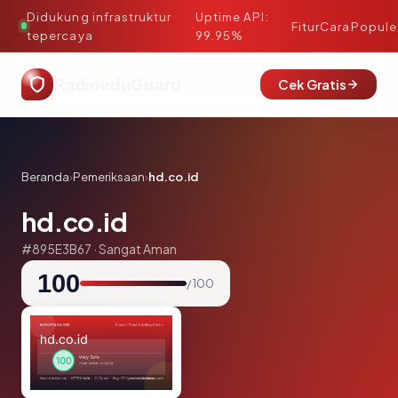
Didukung infrastruktur
Uptime API:
·
Fitur
Cara
Popule
tepercaya
99.95%
RadioeduGuard
Cek Gratis
Beranda
›
Pemeriksaan
›
hd.co.id
hd.co.id
#895E3B67 · Sangat Aman
100
/ 100