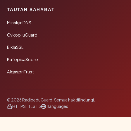
TAUTAN SAHABAT
MinakjinDNS
CvkopiluGuard
EiklaSSL
KafepisaScore
AlgaspriTrust
© 2026 RadioeduGuard. Semua hak dilindungi.
HTTPS · TLS 1.3
1 languages