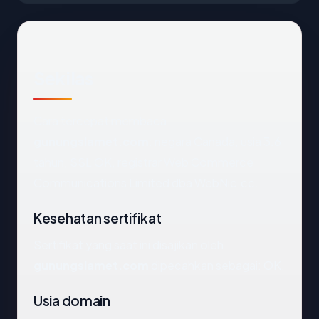
Sekilas
Cara tercepat membaca
gunungslamet.com
: negara Canada, usia 3.6
tahun, SSL OK, registrar Web Commerce
Communications Limited dba WebNic.cc.
Kesehatan sertifikat
Sertifikat yang saat ini disajikan oleh
gunungslamet.com
dipecahkan sebagai: OK.
Usia domain