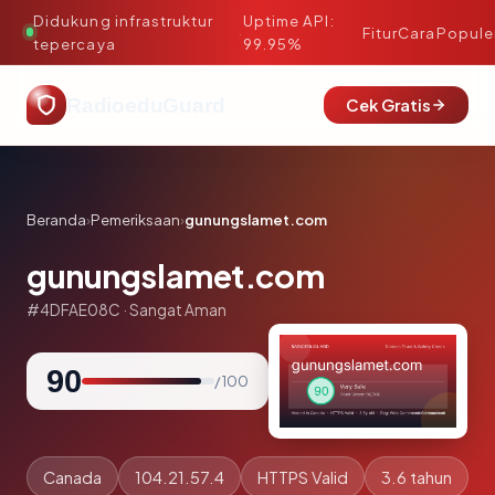
Didukung infrastruktur
Uptime API:
·
Fitur
Cara
Popule
tepercaya
99.95%
RadioeduGuard
Cek Gratis
Beranda
›
Pemeriksaan
›
gunungslamet.com
gunungslamet.com
#4DFAE08C · Sangat Aman
90
/ 100
Canada
104.21.57.4
HTTPS Valid
3.6 tahun