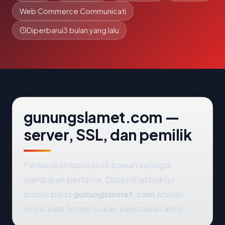
Web Commerce Communicati
Diperbarui
3 bulan yang lalu
gunungslamet.com —
server, SSL, dan pemilik
Perlakukan laporan di bawah sebagai
gambaran pertama. Data infrastruktur
publik pada
gunungslamet.com
adalah
sinyal kuat tetapi bukan keputusan akhir.