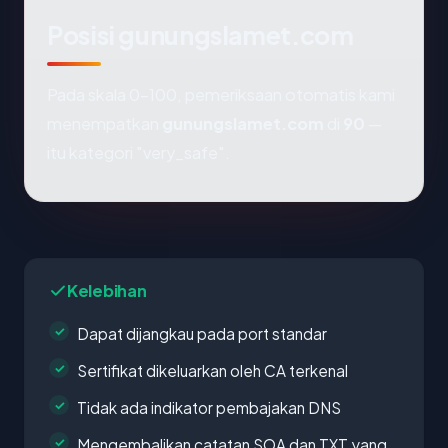
Posisi gunungslamet.com
Pada skala 0-100, pemeriksaan otomatis kami
menempatkan
gunungslamet.com
di
90
—
itu kategori "very_safe".
Kelebihan
Dapat dijangkau pada port standar
Sertifikat dikeluarkan oleh CA terkenal
Tidak ada indikator pembajakan DNS
Mengembalikan catatan SOA dan TXT yang