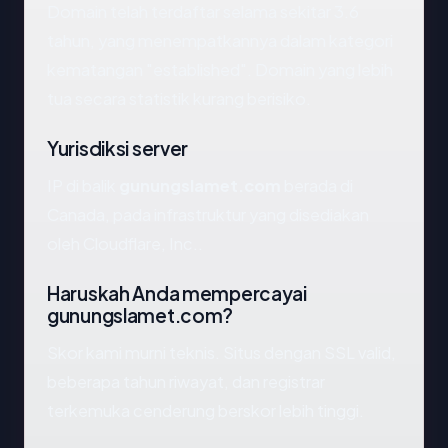
Domain telah terdaftar selama sekitar 3.6
tahun, yang menempatkannya dalam kategori
kematangan "established". Domain yang lebih
tua secara statistik kurang berisiko.
Yurisdiksi server
IP di balik
gunungslamet.com
berada di
Canada, pada infrastruktur yang disediakan
oleh Cloudflare, Inc..
Haruskah Anda mempercayai
gunungslamet.com?
Skor kami murni teknis. Situs dengan SSL valid,
beberapa tahun riwayat, dan registrar
terkemuka cenderung berskor lebih tinggi.