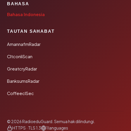
BAHASA
Bahasa Indonesia
TAUTAN SAHABAT
AmannafmRadar
CltconliScan
GreatcryRadar
BanksumsRadar
CoffeeclSec
© 2026 RadioeduGuard. Semua hak dilindungi.
HTTPS · TLS 1.3
1 languages