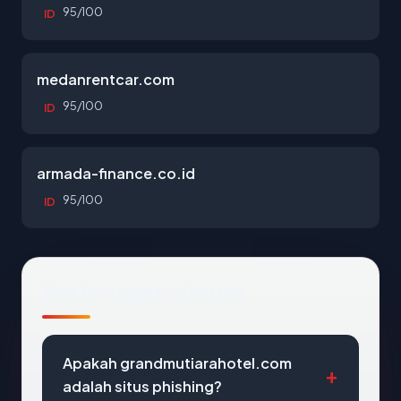
95/100
ID
medanrentcar.com
95/100
ID
armada-finance.co.id
95/100
ID
Pertanyaan Umum
Apakah grandmutiarahotel.com
adalah situs phishing?