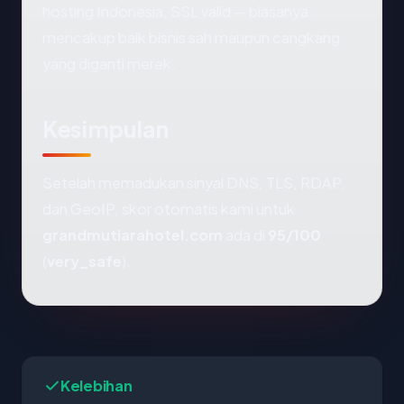
hosting Indonesia, SSL valid — biasanya
mencakup baik bisnis sah maupun cangkang
yang diganti merek.
Kesimpulan
Setelah memadukan sinyal DNS, TLS, RDAP,
dan GeoIP, skor otomatis kami untuk
grandmutiarahotel.com
ada di
95/100
(
very_safe
).
Kelebihan