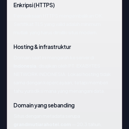
Enkripsi (HTTPS)
Pemeriksaan HTTPS mengembalikan OK.
Sertifikat TLS yang valid adalah minimum
mutlak yang harus dimiliki situs modern.
Hosting & infrastruktur
Domain saat ini mengarah ke server di
Indonesia
, disajikan oleh PT. EXABYTES
NETWORK INDONESIA. Lokasi hosting tidak
sama dengan kepercayaan, tetapi memberi
tahu yurisdiksi mana yang menangani data.
Domain yang sebanding
Situs dengan metadata serupa
grandmutiarahotel.com
— 20.3 tahun,