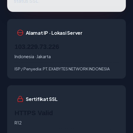
status SSL.
Alamat IP · Lokasi Server
103.229.73.226
Indonesia · Jakarta
ISP / Penyedia:
PT. EXABYTES NETWORK INDONESIA
Sertifikat SSL
HTTPS Valid
R12