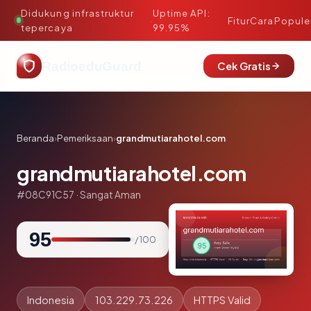
Didukung infrastruktur
Uptime API:
·
Fitur
Cara
Popule
tepercaya
99.95%
RadioeduGuard
Cek Gratis
Beranda
›
Pemeriksaan
›
grandmutiarahotel.com
grandmutiarahotel.com
#08C91C57 · Sangat Aman
95
/ 100
Indonesia
103.229.73.226
HTTPS Valid