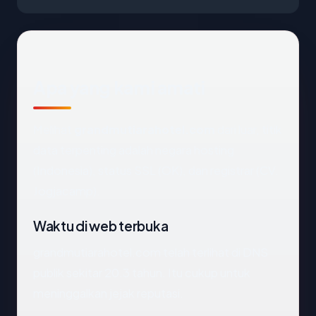
Apa yang kami amati
Melihat
grandmutiarahotel.com
dari luar, titik
data terpenting adalah negara hosting
(Indonesia), status SSL (OK), dan registrar (CV.
Jogjacamp).
Waktu di web terbuka
grandmutiarahotel.com telah terlihat di DNS
publik sekitar 20.3 tahun. Itu cukup untuk
meninggalkan jejak reputasi.