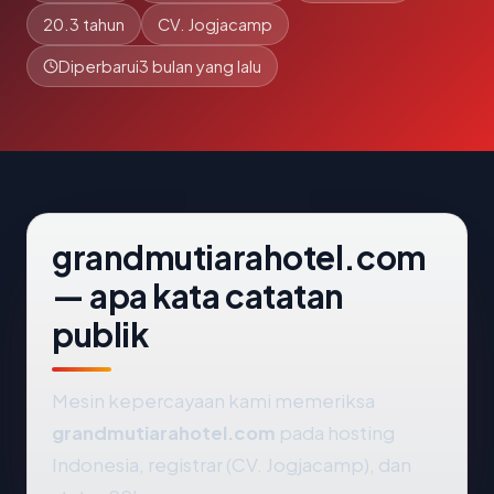
20.3 tahun
CV. Jogjacamp
Diperbarui
3 bulan yang lalu
grandmutiarahotel.com
— apa kata catatan
publik
Mesin kepercayaan kami memeriksa
grandmutiarahotel.com
pada hosting
Indonesia, registrar (CV. Jogjacamp), dan