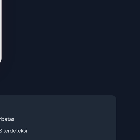
erbatas
S terdeteksi