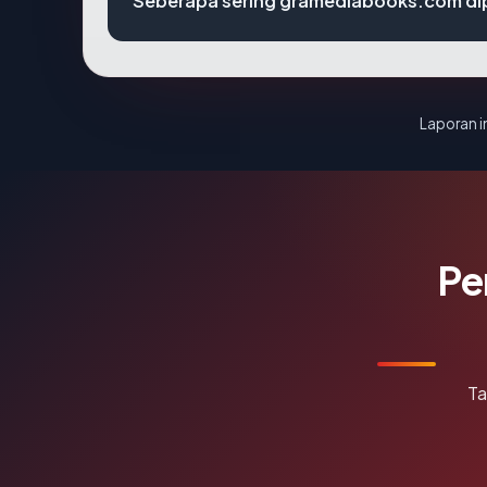
Seberapa sering gramediabooks.com dip
Laporan in
Pe
Ta