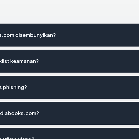
s.com disembunyikan?
klist keamanan?
 phishing?
mediabooks.com?