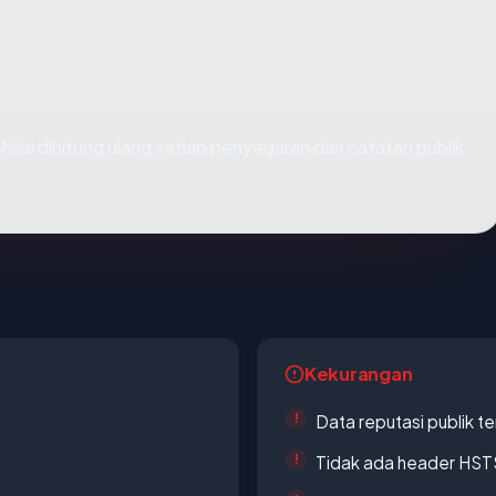
. Nilai dihitung ulang setiap penyegaran dari catatan publik
Kekurangan
Data reputasi publik t
Tidak ada header HST