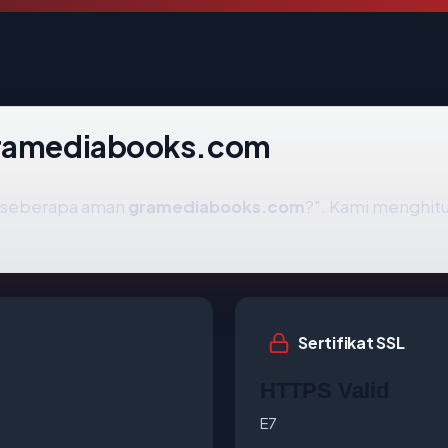
 gramediabooks.com
h "seberapa aman
gramediabooks.com
?". Kami menghit
Sertifikat SSL
HTTPS Valid
E7