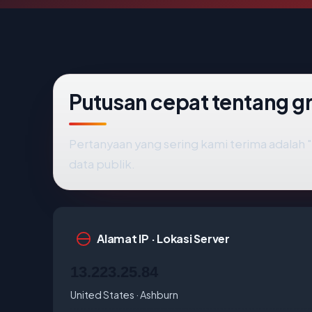
Putusan cepat tentang
Pertanyaan yang sering kami terima adala
data publik.
Alamat IP · Lokasi Server
13.223.25.84
United States · Ashburn