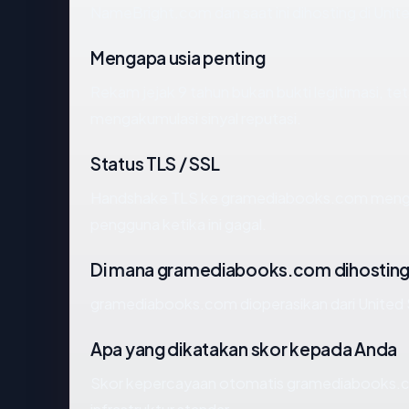
NameBright.com dan saat ini dihosting di Uni
Mengapa usia penting
Rekam jejak 9 tahun bukan bukti legitimasi, tet
mengakumulasi sinyal reputasi.
Status TLS / SSL
Handshake TLS ke gramediabooks.com meng
pengguna ketika ini gagal.
Di mana gramediabooks.com dihostin
gramediabooks.com dioperasikan dari United 
Apa yang dikatakan skor kepada Anda
Skor kepercayaan otomatis gramediabooks.co