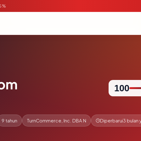
95%
com
100
9 tahun
TurnCommerce, Inc. DBA N
Diperbarui
3 bulan 