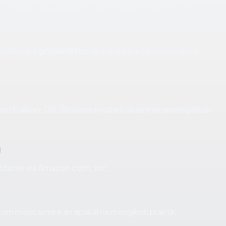
ted States. SSL pada host apex mengembalikan: OK.
api berarti
gramediabooks.com
punya waktu untuk
embalikan: OK. Browser modern akan memperingatkan
g
States via Amazon.com, Inc..
m mencerminkan apakah ia mengikuti praktik