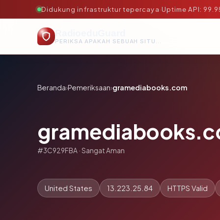
Didukung infrastruktur tepercaya
·
Uptime API: 99.
RadioeduGuard
PERIKSA APAKAH SEBUAH SITUS AMAN, TEPERCAYA, DAN TERVERIFIKASI DALAM HITUNGAN DETIK.
Beranda
›
Pemeriksaan
›
gramediabooks.com
gramediabooks.
#3C929FBA · Sangat Aman
United States
13.223.25.84
HTTPS Valid