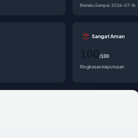
Berlaku Sampai:
2026-07-16
Sangat Aman
o
100
/100
Ringkasan keputusan
erdaftar melalui TurnCommerce, Inc. DBA