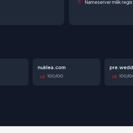
Nameserver milik regi
nuklea.com
pre.wedd
100/100
100/10
US
US