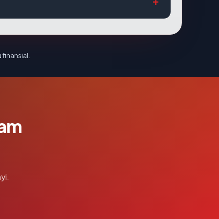
 finansial.
lam
yi.