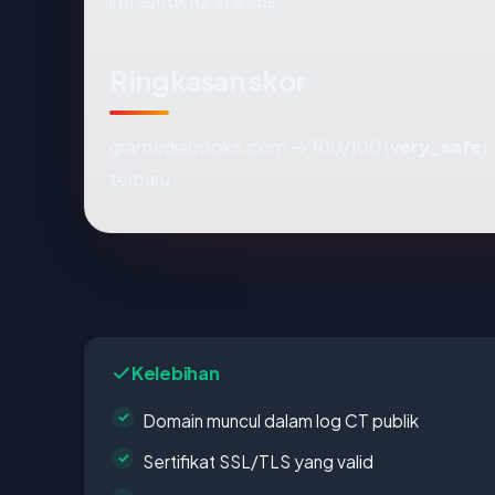
infrastruktur standar.
Ringkasan skor
gramediabooks.com → 100/100 (
very_safe
)
terbaru.
Kelebihan
Domain muncul dalam log CT publik
Sertifikat SSL/TLS yang valid