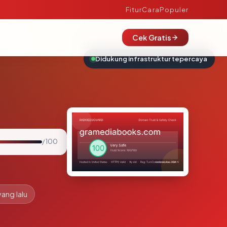
Fitur
Cara
Populer
Cek Gratis
Didukung infrastruktur tepercaya
/ 100
yang lalu