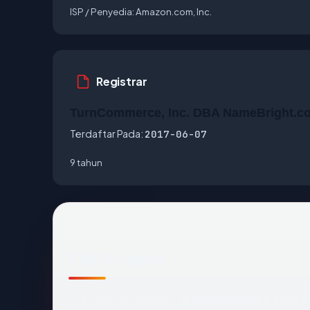
ISP / Penyedia:
Amazon.com, Inc.
Registrar
TurnCommerce, Inc. DBA NameBright.c
Terdaftar Pada:
2017-06-07
9 tahun
Fakta cepat
Sebelum mendalam:
gramediabooks.com
t