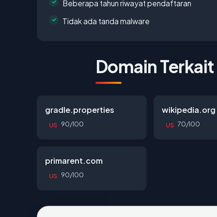
Beberapa tahun riwayat pendaftaran
Tidak ada tanda malware
Domain Terkait
gradle.properties
wikipedia.org
90/100
70/100
US
US
primarent.com
90/100
US