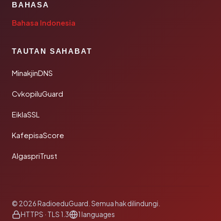
BAHASA
Bahasa Indonesia
TAUTAN SAHABAT
MinakjinDNS
CvkopiluGuard
EiklaSSL
KafepisaScore
AlgaspriTrust
© 2026 RadioeduGuard. Semua hak dilindungi.
HTTPS · TLS 1.3
1 languages