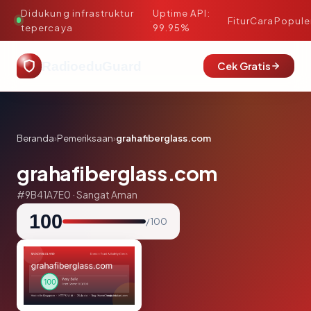
Didukung infrastruktur
Uptime API:
·
Fitur
Cara
Popule
tepercaya
99.95%
RadioeduGuard
Cek Gratis
Beranda
›
Pemeriksaan
›
grahafiberglass.com
grahafiberglass.com
#9B41A7E0 · Sangat Aman
100
/ 100