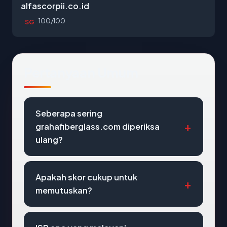
alfascorpii.co.id
100/100
SG
Pertanyaan Umum
Seberapa sering
grahafiberglass.com diperiksa
ulang?
Apakah skor cukup untuk
memutuskan?