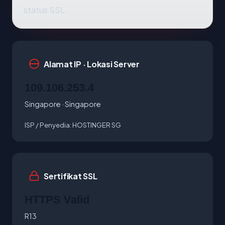
status SSL.
Alamat IP · Lokasi Server
109.106.253.4
Singapore · Singapore
ISP / Penyedia:
HOSTINGER SG
Sertifikat SSL
HTTPS Valid
R13