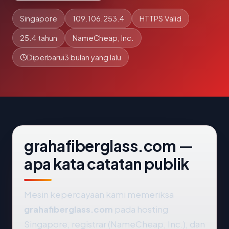
Singapore
109.106.253.4
HTTPS Valid
25.4 tahun
NameCheap, Inc.
Diperbarui
3 bulan yang lalu
grahafiberglass.com —
apa kata catatan publik
Mesin kepercayaan kami memeriksa
grahafiberglass.com
pada hosting
Singapore, registrar (NameCheap, Inc.), dan