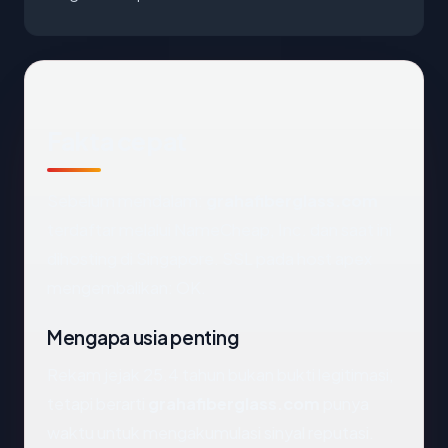
Fakta cepat
Sebelum mendalam:
grahafiberglass.com
terdaftar melalui NameCheap, Inc. dan saat ini
dihosting di Singapore. SSL pada host apex
mengembalikan: OK.
Mengapa usia penting
Rekam jejak 25.4 tahun bukan bukti legitimasi,
tetapi berarti
grahafiberglass.com
punya
waktu untuk mengakumulasi sinyal reputasi.