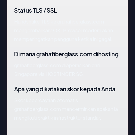
Status TLS / SSL
Handshake TLS ke grahafiberglass.com
mengembalikan: OK. Browser modern akan
memperingatkan pengguna ketika ini gagal.
Di mana grahafiberglass.com dihosting
grahafiberglass.com dioperasikan dari
Singapore via HOSTINGER SG.
Apa yang dikatakan skor kepada Anda
Skor kepercayaan otomatis
grahafiberglass.com mencerminkan apakah ia
mengikuti praktik infrastruktur standar.