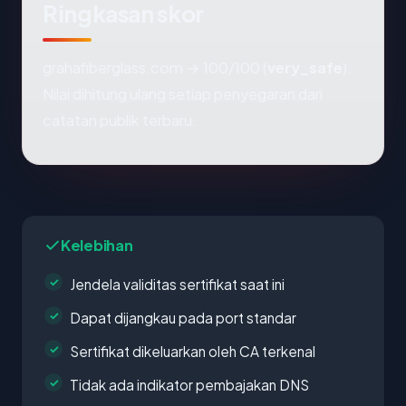
Ringkasan skor
grahafiberglass.com → 100/100 (
very_safe
).
Nilai dihitung ulang setiap penyegaran dari
catatan publik terbaru.
Kelebihan
Jendela validitas sertifikat saat ini
Dapat dijangkau pada port standar
Sertifikat dikeluarkan oleh CA terkenal
Tidak ada indikator pembajakan DNS