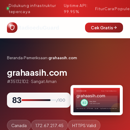
Didukung infrastruktur
Uptime API:
·
Fitur
Cara
Popule
tepercaya
99.95%
RadioeduGuard
Cek Gratis
Beranda
›
Pemeriksaan
›
grahaasih.com
grahaasih.com
#351321D2 · Sangat Aman
83
/ 100
Canada
172.67.217.45
HTTPS Valid