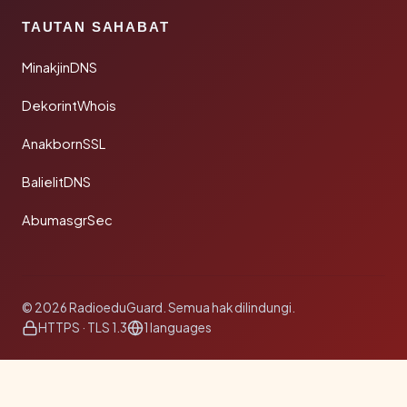
TAUTAN SAHABAT
MinakjinDNS
DekorintWhois
AnakbornSSL
BalielitDNS
AbumasgrSec
© 2026 RadioeduGuard. Semua hak dilindungi.
HTTPS · TLS 1.3
1 languages