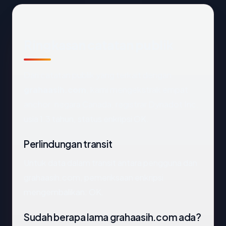
Ringkasan catatan publik
Dari catatan publik yang terkait dengan
grahaasih.com
, kami mengekstrak empat
anchor: negara Canada, registrar Dynadot Inc,
usia 1.3 tahun, status enkripsi OK.
Perlindungan transit
Untuk data dalam transit antara pengguna dan
grahaasih.com, pemeriksaan enkripsi
mengembalikan: OK.
Sudah berapa lama grahaasih.com ada?