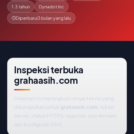
1.3 tahun
Dynadot Inc
Diperbarui
3 bulan yang lalu
Inspeksi terbuka
grahaasih.com
Halaman ini merangkum sinyal teknis yang
dikumpulkan untuk
grahaasih.com
: lokasi
server, status HTTPS, registrar, usia domain,
dan konfigurasi DNS.