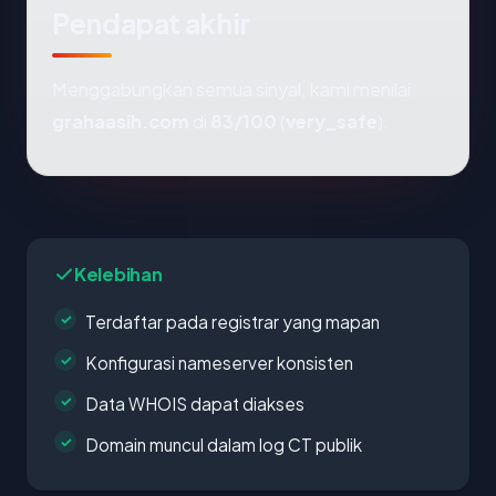
Pendapat akhir
Menggabungkan semua sinyal, kami menilai
grahaasih.com
di
83/100
(
very_safe
).
Kelebihan
Terdaftar pada registrar yang mapan
Konfigurasi nameserver konsisten
Data WHOIS dapat diakses
Domain muncul dalam log CT publik