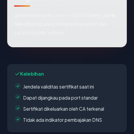
globalfmlombok.com → 95/100 (
very_safe
).
Nilai dihitung ulang setiap penyegaran dari
catatan publik terbaru.
Kelebihan
Jendela validitas sertifikat saat ini
Dapat dijangkau pada port standar
Sertifikat dikeluarkan oleh CA terkenal
Tidak ada indikator pembajakan DNS