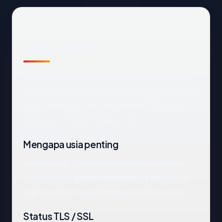
Fakta cepat
Sebelum mendalam:
globalfmlombok.com
terdaftar melalui HOSTINGER operations, UAB
dan saat ini dihosting di Lithuania. SSL pada
host apex mengembalikan: OK.
Mengapa usia penting
Rekam jejak 18 tahun bukan bukti legitimasi,
tetapi berarti
globalfmlombok.com
punya
waktu untuk mengakumulasi sinyal reputasi.
Status TLS / SSL