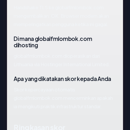
Handshake TLS ke globalfmlombok.com
mengembalikan: OK. Browser modern akan
memperingatkan pengguna ketika ini gagal.
Di mana globalfmlombok.com
dihosting
globalfmlombok.com dioperasikan dari
Lithuania via Hostinger International Limited.
Apa yang dikatakan skor kepada Anda
Skor kepercayaan otomatis
globalfmlombok.com mencerminkan apakah
ia mengikuti praktik infrastruktur standar.
Ringkasan skor