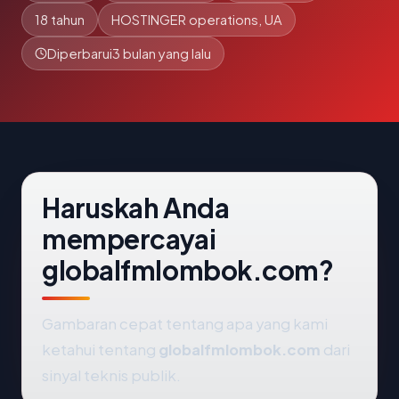
18 tahun
HOSTINGER operations, UA
Diperbarui
3 bulan yang lalu
Haruskah Anda
mempercayai
globalfmlombok.com?
Gambaran cepat tentang apa yang kami
ketahui tentang
globalfmlombok.com
dari
sinyal teknis publik.