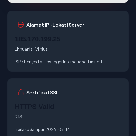
Alamat IP · Lokasi Server
185.170.199.25
Lithuania · Vilnius
ISP / Penyedia:
Hostinger International Limited
Sertifikat SSL
HTTPS Valid
R13
Berlaku Sampai:
2026-07-14