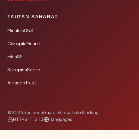
TAUTAN SAHABAT
MinakjinDNS
CvkopiluGuard
EiklaSSL
KafepisaScore
AlgaspriTrust
© 2026 RadioeduGuard. Semua hak dilindungi.
HTTPS · TLS 1.3
1 languages