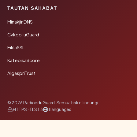
TAUTAN SAHABAT
MinakjinDNS
CvkopiluGuard
EiklaSSL
KafepisaScore
AlgaspriTrust
© 2026 RadioeduGuard. Semua hak dilindungi.
HTTPS · TLS 1.3
1 languages