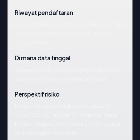
Riwayat pendaftaran
gky.or.id telah ada sekitar 22.5 tahun. Domain
berumur panjang biasanya terkait dengan
proyek mapan.
Di mana data tinggal
Apa pun yang Anda kirim ke
gky.or.id
diproses
di server yang berlokasi di United States.
Perspektif risiko
Domain dengan profil gky.or.id (usia 22.5
tahun, SSL OK, registrar PT Registrasi Nama
Domain, negara United States) biasanya jatuh
dalam kategori "very_safe".