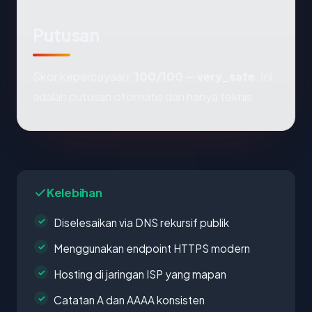
Putusan
Skor kepercayaan:
100/100
—
very_safe
. Ini
adalah putusan otomatis dan hanya teknis.
Kelebihan
Diselesaikan via DNS rekursif publik
Menggunakan endpoint HTTPS modern
Hosting di jaringan ISP yang mapan
Catatan A dan AAAA konsisten