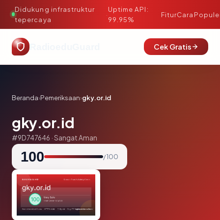
Didukung infrastruktur
Uptime API:
·
Fitur
Cara
Popule
tepercaya
99.95%
RadioeduGuard
Cek Gratis
Beranda
›
Pemeriksaan
›
gky.or.id
gky.or.id
#9D747646 · Sangat Aman
100
/ 100