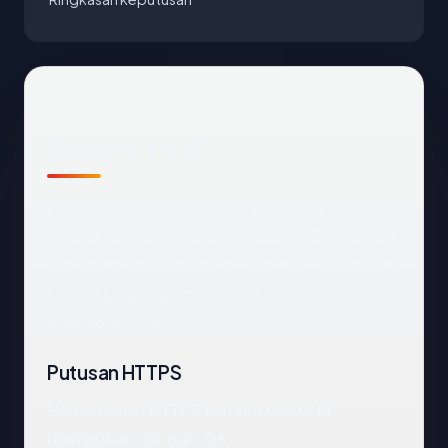
Temuan awal
Pemeriksaan otomatis kami terhadap
gky.or.id
mengembalikan respons DNS bersih
yang mengarah ke United States, disajikan oleh
Unified Layer, dengan handshake TLS
merespons OK.
Putusan HTTPS
Pemeriksaan HTTPS kami ke gky.or.id
disimpulkan dengan: OK.