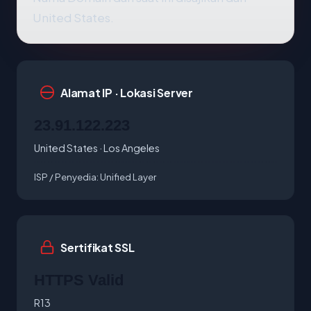
United States.
Alamat IP · Lokasi Server
23.91.122.223
United States · Los Angeles
ISP / Penyedia:
Unified Layer
Sertifikat SSL
HTTPS Valid
R13