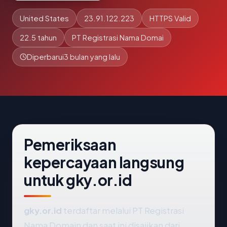
United States
23.91.122.223
HTTPS Valid
22.5 tahun
PT Registrasi Nama Domai
Diperbarui
3 bulan yang lalu
Pemeriksaan
kepercayaan langsung
untuk gky.or.id
gky.or.id
terdaftar melalui PT Registrasi
Nama Domain dan saat ini disajikan dari