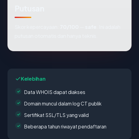
Putusan
Skor kepercayaan:
70/100
—
safe
. Ini adalah
putusan otomatis dan hanya teknis.
Kelebihan
Data WHOIS dapat diakses
Domain muncul dalam log CT publik
Sertifikat SSL/TLS yang valid
Beberapa tahun riwayat pendaftaran