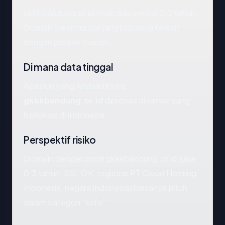
gkkkbandung.or.id telah ada sekitar 0.3 tahun.
Domain berumur panjang biasanya terkait
dengan proyek mapan.
Di mana data tinggal
Apa pun yang Anda kirim ke
gkkkbandung.or.id
diproses di server yang
berlokasi di Indonesia.
Perspektif risiko
Domain dengan profil gkkkbandung.or.id (usia
0.3 tahun, SSL OK, registrar PT Cloud Hosting
Indonesia, negara Indonesia) biasanya jatuh
dalam kategori "safe".