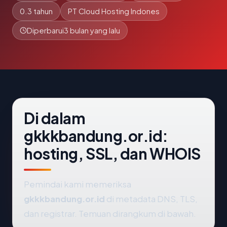
0.3 tahun
PT Cloud Hosting Indones
Diperbarui
3 bulan yang lalu
Di dalam
gkkkbandung.or.id:
hosting, SSL, dan WHOIS
Pemindai kami memeriksa
gkkkbandung.or.id
di metadata DNS, TLS,
dan registrar. Temuan dirangkum di bawah.