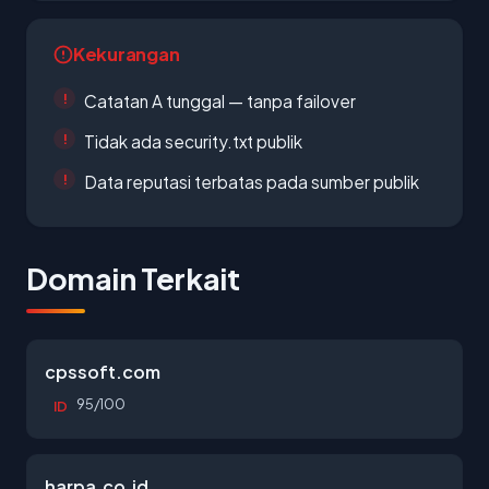
Kekurangan
Catatan A tunggal — tanpa failover
Tidak ada security.txt publik
Data reputasi terbatas pada sumber publik
Domain Terkait
cpssoft.com
95/100
ID
harpa.co.id