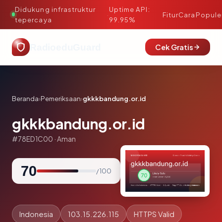
Didukung infrastruktur
Uptime API:
·
Fitur
Cara
Popule
tepercaya
99.95%
RadioeduGuard
Cek Gratis
Beranda
›
Pemeriksaan
›
gkkkbandung.or.id
gkkkbandung.or.id
#78ED1C00 · Aman
70
/ 100
Indonesia
103.15.226.115
HTTPS Valid