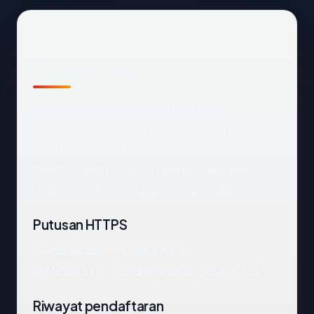
Temuan awal
Pemeriksaan otomatis kami terhadap
gkkkbandung.or.id
mengembalikan respons
DNS bersih yang mengarah ke Indonesia,
disajikan oleh PT Cloud Hosting Indonesia,
dengan handshake TLS merespons OK.
Putusan HTTPS
Pemeriksaan HTTPS kami ke
gkkkbandung.or.id disimpulkan dengan: OK.
Riwayat pendaftaran