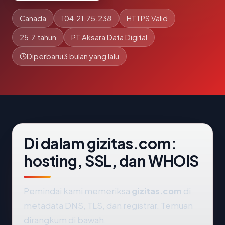
Canada
104.21.75.238
HTTPS Valid
25.7 tahun
PT Aksara Data Digital
Diperbarui
3 bulan yang lalu
Di dalam gizitas.com:
hosting, SSL, dan WHOIS
Pemindai kami memeriksa
gizitas.com
di
metadata DNS, TLS, dan registrar. Temuan
dirangkum di bawah.