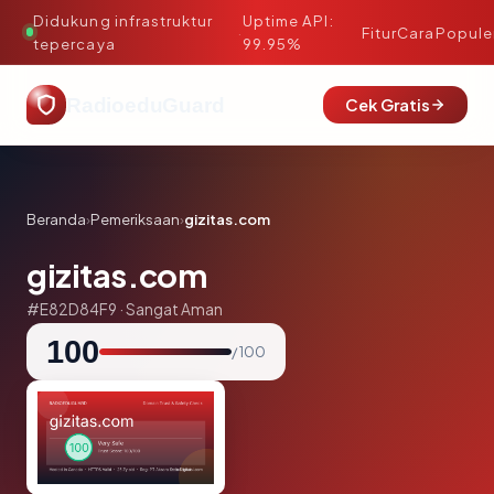
Didukung infrastruktur
Uptime API:
·
Fitur
Cara
Popule
tepercaya
99.95%
RadioeduGuard
Cek Gratis
Beranda
›
Pemeriksaan
›
gizitas.com
gizitas.com
#E82D84F9 · Sangat Aman
100
/ 100