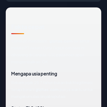
Fakta cepat
Sebelum mendalam:
gizitas.com
terdaftar
melalui PT Aksara Data Digital dan saat ini
dihosting di Canada. SSL pada host apex
mengembalikan: OK.
Mengapa usia penting
Rekam jejak 25.7 tahun bukan bukti legitimasi,
tetapi berarti
gizitas.com
punya waktu untuk
mengakumulasi sinyal reputasi.