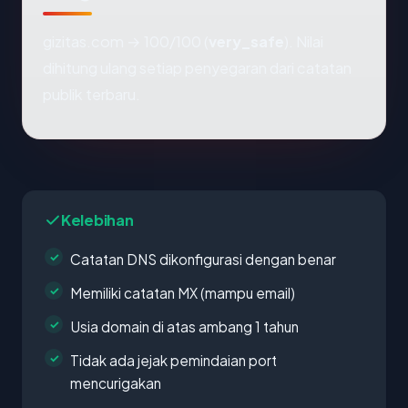
gizitas.com → 100/100 (
very_safe
). Nilai
dihitung ulang setiap penyegaran dari catatan
publik terbaru.
Kelebihan
Catatan DNS dikonfigurasi dengan benar
Memiliki catatan MX (mampu email)
Usia domain di atas ambang 1 tahun
Tidak ada jejak pemindaian port
mencurigakan