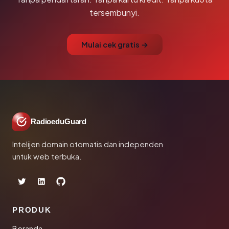
tersembunyi.
Mulai cek gratis →
RadioeduGuard
Intelijen domain otomatis dan independen
untuk web terbuka.
PRODUK
Beranda