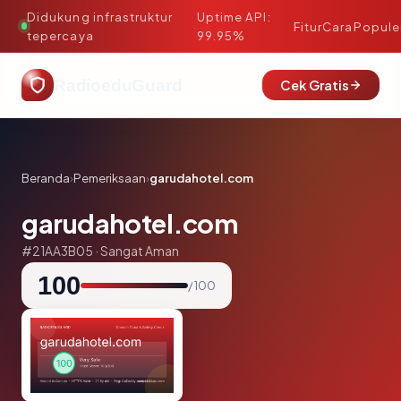
Didukung infrastruktur
Uptime API:
·
Fitur
Cara
Popule
tepercaya
99.95%
RadioeduGuard
Cek Gratis
Beranda
›
Pemeriksaan
›
garudahotel.com
garudahotel.com
#21AA3B05 · Sangat Aman
100
/ 100