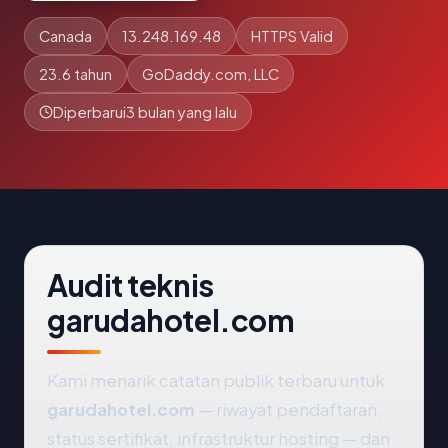
Canada
13.248.169.48
HTTPS Valid
23.6 tahun
GoDaddy.com, LLC
Diperbarui
3 bulan yang lalu
Audit teknis
garudahotel.com
Kami menarik catatan publik terbaru untuk
garudahotel.com
— riwayat pendaftaran,
status sertifikat, infrastruktur hosting — dan