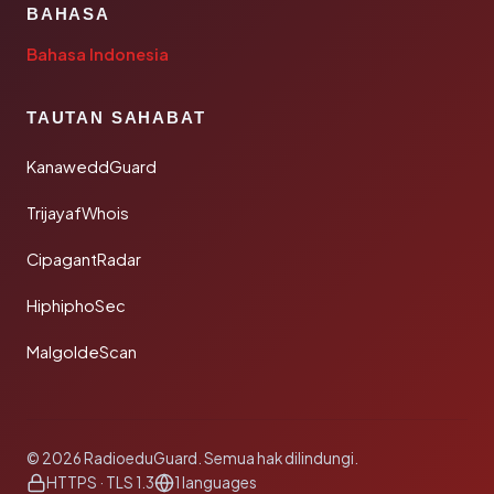
BAHASA
Bahasa Indonesia
TAUTAN SAHABAT
KanaweddGuard
TrijayafWhois
CipagantRadar
HiphiphoSec
MalgoldeScan
© 2026 RadioeduGuard. Semua hak dilindungi.
HTTPS · TLS 1.3
1 languages