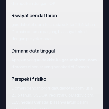
disimpulkan dengan: OK.
Riwayat pendaftaran
garudahotel.com telah ada sekitar 23.6 tahun.
Domain berumur panjang biasanya terkait
dengan proyek mapan.
Di mana data tinggal
Apa pun yang Anda kirim ke
garudahotel.com
diproses di server yang berlokasi di Canada.
Perspektif risiko
Domain dengan profil garudahotel.com (usia
23.6 tahun, SSL OK, registrar GoDaddy.com,
LLC, negara Canada) biasanya jatuh dalam