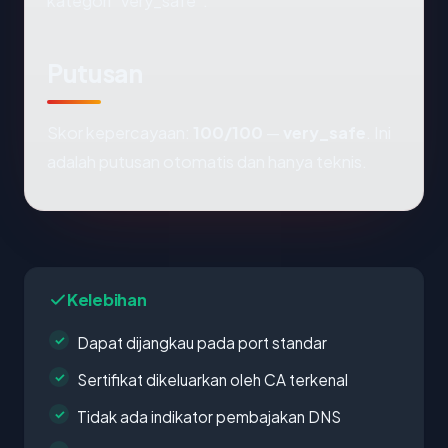
kategori "very_safe".
Putusan
Skor kepercayaan:
100/100
—
very_safe
. Ini
adalah putusan otomatis dan hanya teknis.
Kelebihan
Dapat dijangkau pada port standar
Sertifikat dikeluarkan oleh CA terkenal
Tidak ada indikator pembajakan DNS