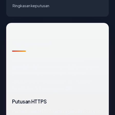
Ringkasan keputusan
Temuan awal
Pemeriksaan otomatis kami terhadap
garudahotel.com
mengembalikan respons
DNS bersih yang mengarah ke Canada,
disajikan oleh Amazon.com, Inc., dengan
handshake TLS merespons OK.
Putusan HTTPS
Pemeriksaan HTTPS kami ke garudahotel.com