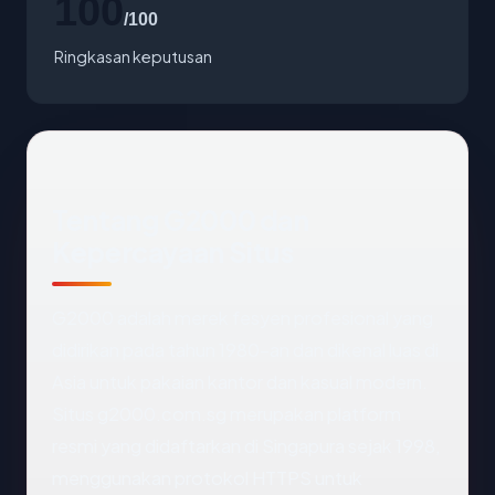
100
/100
Ringkasan keputusan
Tentang G2000 dan
Kepercayaan Situs
G2000 adalah merek fesyen profesional yang
didirikan pada tahun 1980-an dan dikenal luas di
Asia untuk pakaian kantor dan kasual modern.
Situs g2000.com.sg merupakan platform
resmi yang didaftarkan di Singapura sejak 1998,
menggunakan protokol HTTPS untuk