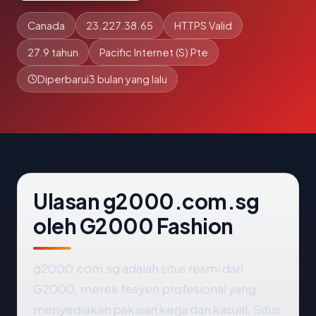
Canada
23.227.38.65
HTTPS Valid
27.9 tahun
Pacific Internet (S) Pte
Diperbarui
3 bulan yang lalu
Ulasan g2000.com.sg
oleh G2000 Fashion
g2000.com.sg adalah situs resmi dari
G2000, merek fesyen profesional yang
menyediakan pakaian kerja dan kasual. Situs