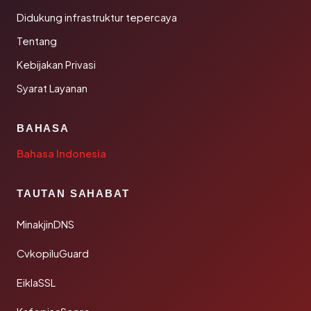
Didukung infrastruktur tepercaya
Tentang
Kebijakan Privasi
Syarat Layanan
BAHASA
Bahasa Indonesia
TAUTAN SAHABAT
MinakjinDNS
CvkopiluGuard
EiklaSSL