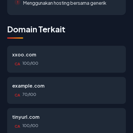
Menggunakan hosting bersama generik
Domain Terkait
xxoo.com
100/100
CA
example.com
70/100
CA
tinyurl.com
100/100
CA