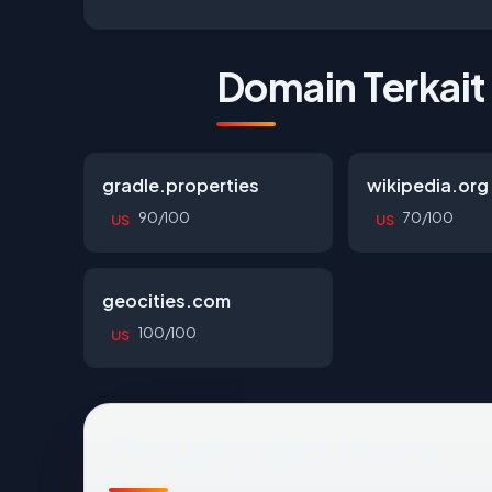
Domain Terkait
gradle.properties
wikipedia.org
90/100
70/100
US
US
geocities.com
100/100
US
Pertanyaan Umum