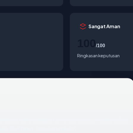
Sangat Aman
100
/100
Ringkasan keputusan
er.co.id
, kami mengekstrak empat anchor: negara United
 usia 25.9 tahun, status enkripsi OK.