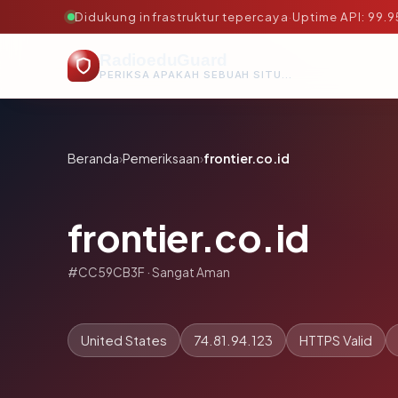
Didukung infrastruktur tepercaya
·
Uptime API: 99.
RadioeduGuard
PERIKSA APAKAH SEBUAH SITUS AMAN, TEPERCAYA, DAN TERVERIFIKASI DALAM HITUNGAN DETIK.
Beranda
›
Pemeriksaan
›
frontier.co.id
frontier.co.id
#CC59CB3F · Sangat Aman
United States
74.81.94.123
HTTPS Valid