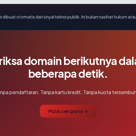
i dibuat otomatis dari sinyal teknis publik. Ini bukan nasihat hukum atau
riksa domain berikutnya da
beberapa detik.
npa pendaftaran. Tanpa kartu kredit. Tanpa kuota tersembun
Mulai cek gratis →