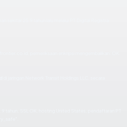
n sekitar 25.9 tahun lalu melalui PT Digital Registra
frontier.co.id, pemeriksaan enkripsi mengembalikan: OK.
id
di jaringan Network Transit Holdings LLC, secara
.9 tahun, SSL OK, hosting United States, pendaftaran PT
ery_safe".