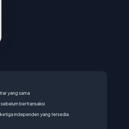
strar yang sama
en sebelum bertransaksi
k ketiga independen yang tersedia