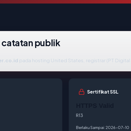
 catatan publik
er.co.id
pada hosting United States, registrar (PT Digital
Sertifikat SSL
HTTPS Valid
R13
Berlaku Sampai:
2026-07-10