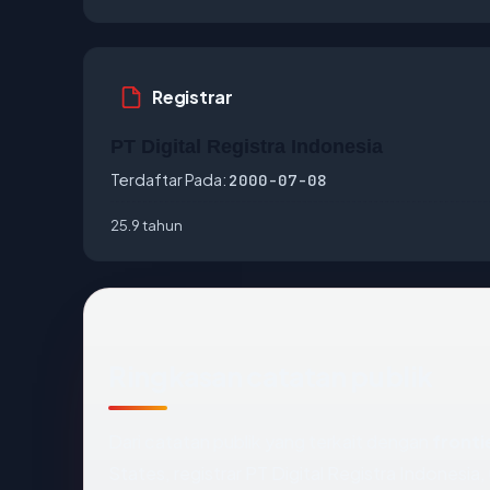
Registrar
PT Digital Registra Indonesia
Terdaftar Pada:
2000-07-08
25.9 tahun
Ringkasan catatan publik
Dari catatan publik yang terkait dengan
fronti
States, registrar PT Digital Registra Indonesia,