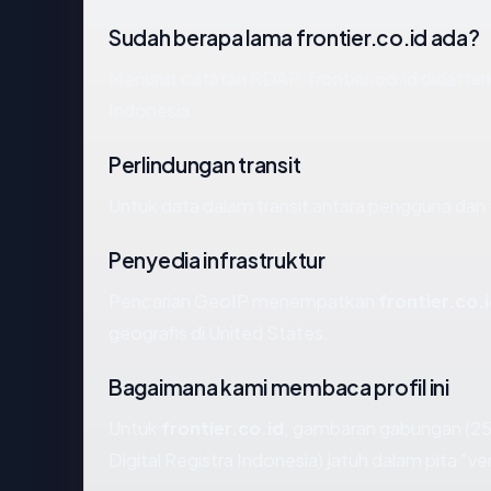
Sudah berapa lama frontier.co.id ada?
Menurut catatan RDAP, frontier.co.id didaftarka
Indonesia.
Perlindungan transit
Untuk data dalam transit antara pengguna dan 
Penyedia infrastruktur
Pencarian GeoIP menempatkan
frontier.co.
geografis di United States.
Bagaimana kami membaca profil ini
Untuk
frontier.co.id
, gambaran gabungan (25
Digital Registra Indonesia) jatuh dalam pita "v