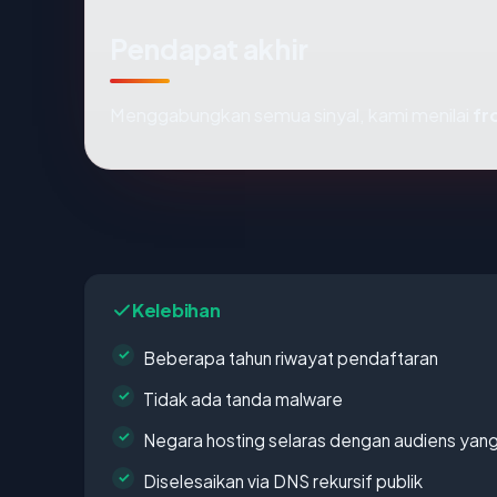
Pendapat akhir
Menggabungkan semua sinyal, kami menilai
fr
Kelebihan
Beberapa tahun riwayat pendaftaran
Tidak ada tanda malware
Negara hosting selaras dengan audiens yan
Diselesaikan via DNS rekursif publik