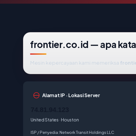
frontier.co.id — apa kata
Mesin kepercayaan kami memeriksa
fronti
Alamat IP · Lokasi Server
74.81.94.123
United States · Houston
ISP / Penyedia:
Network Transit Holdings LLC