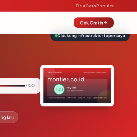
Fitur
Cara
Populer
Cek Gratis
Didukung infrastruktur tepercaya
/ 100
ng lalu