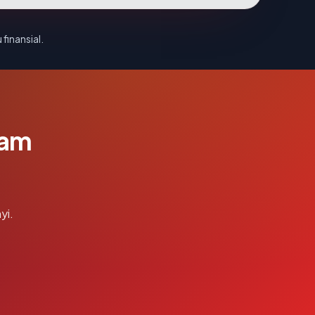
 finansial.
lam
yi.