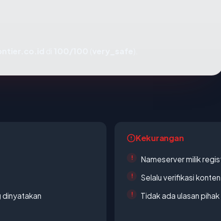
ontier.co.id
di
100/100
(
very_safe
).
Kekurangan
Nameserver milik regi
Selalu verifikasi kont
g dinyatakan
Tidak ada ulasan piha