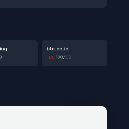
ing
btn.co.id
0
100/100
US