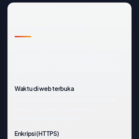
Apa yang kami amati
Melihat
formic-acid.com
dari luar, titik data
terpenting adalah negara hosting (Lithuania),
status SSL (OK), dan registrar (NameCheap,
Inc.).
Waktu di web terbuka
formic-acid.com telah terlihat di DNS publik
sekitar 18.9 tahun. Itu cukup untuk
meninggalkan jejak reputasi.
Enkripsi (HTTPS)