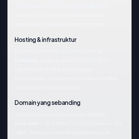
Pemeriksaan HTTPS mengembalikan OK.
Sertifikat TLS yang valid adalah minimum
mutlak yang harus dimiliki situs modern.
Hosting & infrastruktur
Domain saat ini mengarah ke server di
Lithuania
, disajikan oleh HOSTINGER LT.
Lokasi hosting tidak sama dengan
kepercayaan, tetapi memberi tahu yurisdiksi
mana yang menangani data.
Domain yang sebanding
Situs dengan metadata serupa
formic-
acid.com
— 18.9 tahun, hosting Lithuania, SSL
valid — biasanya mencakup baik bisnis sah