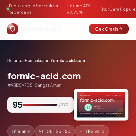
Didukung infrastruktur
Uptime API:
·
Fitur
Cara
Popule
tepercaya
99.95%
RadioeduGuard
Cek Gratis
Beranda
›
Pemeriksaan
›
formic-acid.com
formic-acid.com
#9BB5A7D5 · Sangat Aman
95
/ 100
Lithuania
91.108.123.180
HTTPS Valid