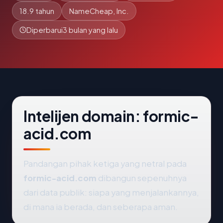
18.9 tahun
NameCheap, Inc.
Diperbarui
3 bulan yang lalu
Intelijen domain: formic-
acid.com
Pandangan pihak ketiga yang netral pada
formic-acid.com
dibangun sepenuhnya
dari data publik: siapa yang menjalankannya,
di mana ia berada, dan seberapa aman.