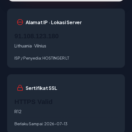
Alamat IP · Lokasi Server
91.108.123.180
Lithuania · Vilnius
ISP / Penyedia:
HOSTINGER LT
Sertifikat SSL
HTTPS Valid
R12
Berlaku Sampai:
2026-07-13