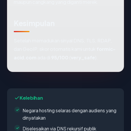
maupun cangkang yang diganti merek.
Kesimpulan
Setelah memadukan sinyal DNS, TLS, RDAP,
dan GeoIP, skor otomatis kami untuk
formic-
acid.com
ada di
95/100
(
very_safe
).
Kelebihan
Negara hosting selaras dengan audiens yang
dinyatakan
Diselesaikan via DNS rekursif publik