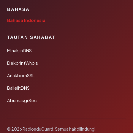
BAHASA
Bahasa Indonesia
TAUTAN SAHABAT
MinakjinDNS
DekorintWhois
AnakbornSSL
BalielitDNS
AbumasgrSec
© 2026 RadioeduGuard. Semua hak dilindungi.