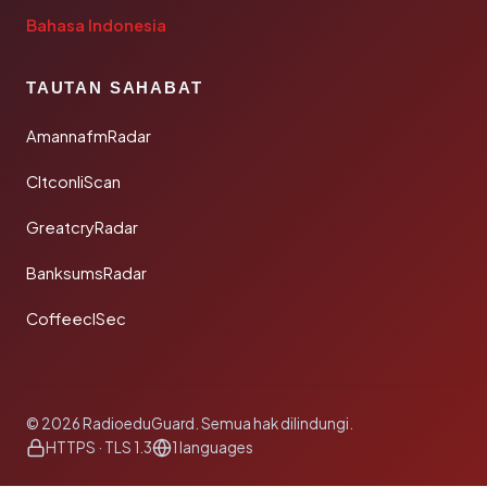
Bahasa Indonesia
TAUTAN SAHABAT
AmannafmRadar
CltconliScan
GreatcryRadar
BanksumsRadar
CoffeeclSec
© 2026 RadioeduGuard. Semua hak dilindungi.
HTTPS · TLS 1.3
1 languages