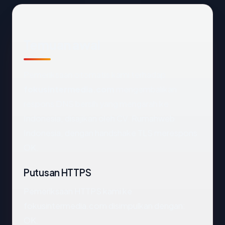
Temuan awal
Pemeriksaan otomatis kami terhadap
fokusintermedia.com
mengembalikan
respons DNS bersih yang mengarah ke
Indonesia, disajikan oleh CV. Rumahweb
Indonesia, dengan handshake TLS merespons
OK.
Putusan HTTPS
Pemeriksaan HTTPS kami ke
fokusintermedia.com disimpulkan dengan:
OK.