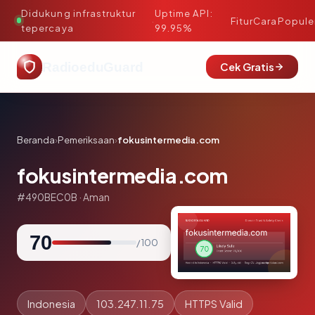
Didukung infrastruktur
Uptime API:
·
Fitur
Cara
Popule
tepercaya
99.95%
RadioeduGuard
Cek Gratis
Beranda
›
Pemeriksaan
›
fokusintermedia.com
fokusintermedia.com
#490BEC0B · Aman
70
/ 100
Indonesia
103.247.11.75
HTTPS Valid