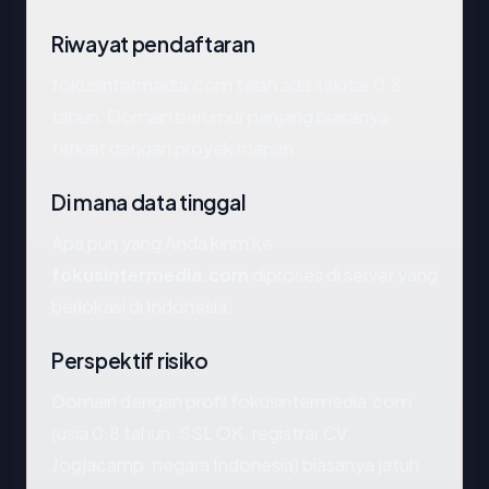
Riwayat pendaftaran
fokusintermedia.com telah ada sekitar 0.8
tahun. Domain berumur panjang biasanya
terkait dengan proyek mapan.
Di mana data tinggal
Apa pun yang Anda kirim ke
fokusintermedia.com
diproses di server yang
berlokasi di Indonesia.
Perspektif risiko
Domain dengan profil fokusintermedia.com
(usia 0.8 tahun, SSL OK, registrar CV.
Jogjacamp, negara Indonesia) biasanya jatuh