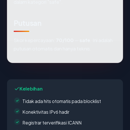
dalam kategori "safe".
Putusan
Skor kepercayaan:
70/100
—
safe
. Ini adalah
putusan otomatis dan hanya teknis.
Kelebihan
Tidak ada hits otomatis pada blocklist
Konektivitas IPv6 hadir
Registrar terverifikasi ICANN