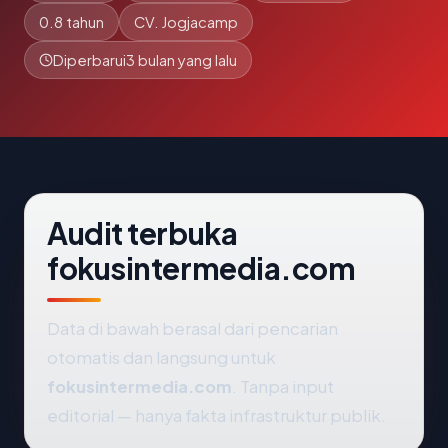
0.8 tahun
CV. Jogjacamp
Diperbarui
3 bulan yang lalu
Audit terbuka
fokusintermedia.com
Data di bawah berasal dari pencarian
otomatis dan langsung untuk
fokusintermedia.com
. Tanpa input
editorial — hanya fakta infrastruktur publik.