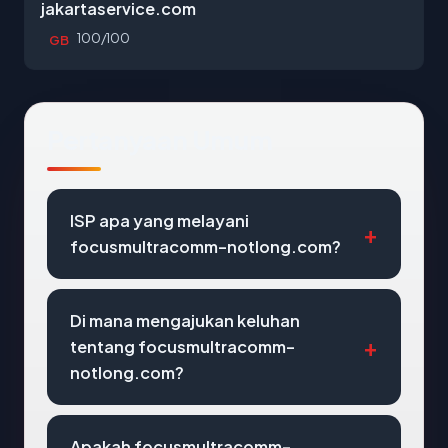
jakartaservice.com
100/100
GB
Pertanyaan Umum
ISP apa yang melayani
focusmultracomm-notlong.com?
Di mana mengajukan keluhan
tentang focusmultracomm-
notlong.com?
Apakah focusmultracomm-