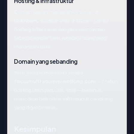
Hosting & infrastruktur
Domain saat ini mengarah ke server di
Unknown
, disajikan oleh Unknown. Lokasi
hosting tidak sama dengan kepercayaan,
tetapi memberi tahu yurisdiksi mana yang
menangani data.
Domain yang sebanding
Situs dengan metadata serupa
focusmultracomm-notlong.com
— ? tahun,
hosting Unknown, SSL valid — biasanya
mencakup baik bisnis sah maupun cangkang
yang diganti merek.
Kesimpulan