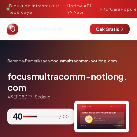
Didukung infrastruktur
Uptime API:
·
Fitur
Cara
Popule
tepercaya
99.95%
RadioeduGuard
Cek Gratis
Beranda
›
Pemeriksaan
›
focusmultracomm-notlong.com
focusmultracomm-notlong.
com
#9EFC8DF7 · Sedang
40
/ 100