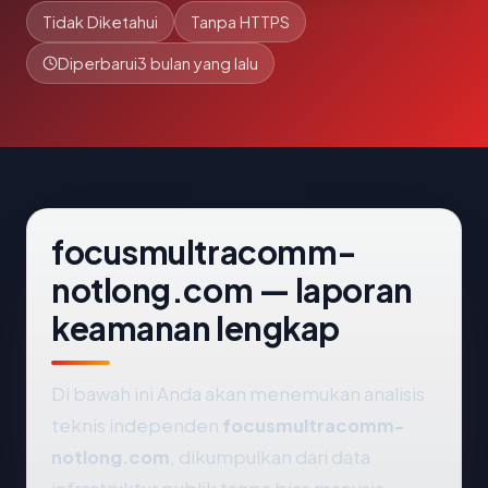
Tidak Diketahui
Tanpa HTTPS
Diperbarui
3 bulan yang lalu
focusmultracomm-
notlong.com — laporan
keamanan lengkap
Di bawah ini Anda akan menemukan analisis
teknis independen
focusmultracomm-
notlong.com
, dikumpulkan dari data