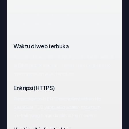
Melihat
focusmultracomm-notlong.com
dari luar, titik data terpenting adalah negara
hosting (Unknown), status SSL (No), dan
registrar (Unknown).
Waktu di web terbuka
focusmultracomm-notlong.com telah terlihat
di DNS publik sekitar ? tahun. Itu cukup untuk
meninggalkan jejak reputasi.
Enkripsi (HTTPS)
Pemeriksaan HTTPS mengembalikan No.
Sertifikat TLS yang valid adalah minimum
mutlak yang harus dimiliki situs modern.