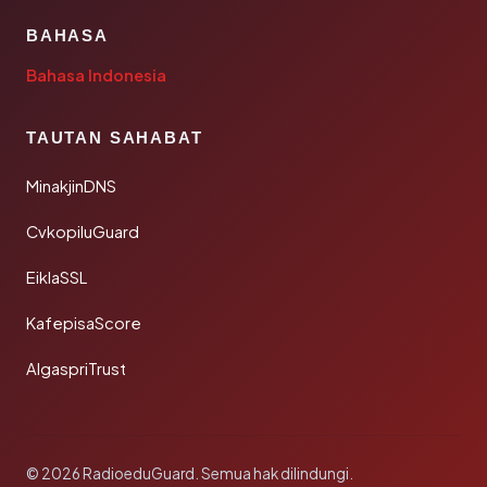
BAHASA
Bahasa Indonesia
TAUTAN SAHABAT
MinakjinDNS
CvkopiluGuard
EiklaSSL
KafepisaScore
AlgaspriTrust
© 2026 RadioeduGuard. Semua hak dilindungi.