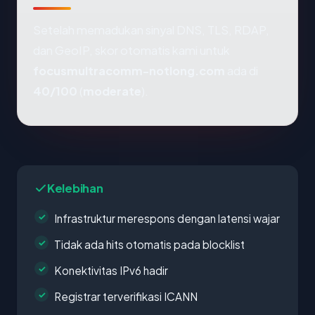
Setelah memadukan sinyal DNS, TLS, RDAP,
dan GeoIP, skor otomatis kami untuk
focusmultracomm-notlong.com
ada di
40/100
(
moderate
).
Kelebihan
Infrastruktur merespons dengan latensi wajar
Tidak ada hits otomatis pada blocklist
Konektivitas IPv6 hadir
Registrar terverifikasi ICANN