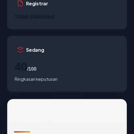
Registrar
Tidak Diketahui
Sedang
40
/100
Ringkasan keputusan
Apa yang kami amati